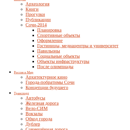
Археология
Книги
Прогулки
Публикации
Сочи-2014
Планировка
Спортивные объекты
Оформление
Гостиницы, медиацентры и университет
Павильоны
Социальные объекты
Объекты инфраструктуры
После олимпиады
Россия и Мир
Архитектурное кино
Города-побратимы Сочи
Концепции будущего
Транспорт
Автобусы
Железная дорога
Вело-СИМ
Вокзалы
Обход города
Дублер
Совмещённая дорога