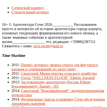
Сочинский краевед
Строительный журнал
16+ © Архитектура Сочи 2026___________ Рассказываем
просто и интересно об истории архитектуры города курорта,
основных тенденциях формирования его нового облика, а
также знаковых событиях в архитектурной
жизни_________________ тел. редакции: +7(988)2387111
Свяжитесь с нами:
arch-sochi@mail.ru
Time Machine
2011
:
Проект ледового дворца спорта для фигурного
катания и соревнований по шорт-треку
2011
:
Санаторий Министерства сельского хозяйства
2011
:
Отель “WELLNESS FLOOR” Alberto Apostoli
2012
:
Заслуженному архитектору России Юрию
Владимировичу Львову - 85!
2014
:
Санаторий "Красмашевский": модернизированная
неоклассика
2014
:
Федеральные трассы и развязки Сочи обследованы
дорожным сканером