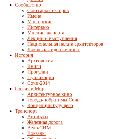
Сообщество
Союз архитекторов
Имена
Мастерские
Интервью
Мнение эксперта
Лекции и выступления
Национальная палата архитекторов
Локальная идентичность
История
Археология
Книги
Прогулки
Публикации
Сочи-2014
Россия и Мир
Архитектурное кино
Города-побратимы Сочи
Концепции будущего
Транспорт
Автобусы
Железная дорога
Вело-СИМ
Вокзалы
Обход города