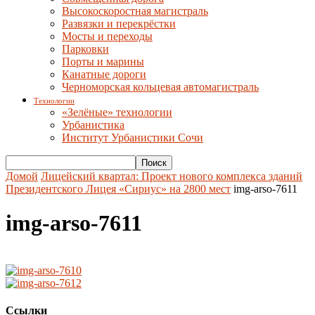
Высокоскоростная магистраль
Развязки и перекрёстки
Мосты и переходы
Парковки
Порты и марины
Канатные дороги
Черноморская кольцевая автомагистраль
Технологии
«Зелёные» технологии
Урбанистика
Институт Урбанистики Сочи
Домой
Лицейский квартал: Проект нового комплекса зданий
Президентского Лицея «Сириус» на 2800 мест
img-arso-7611
img-arso-7611
Ссылки