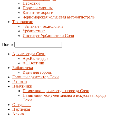
Парковки
Порты и марины
Канатные дороги
Черноморская кольцевая автомагистраль
Технологии
«Зелёные» технологии
Урбанистика
Институт Урбанистики Сочи
Поиск
Архитектура Сочи
АрхКалендарь
АС.Вестник
Библиотека
Идеи для города
Главный архитектор Сочи
Генплан
Памятники
Памятники архитектуры города Сочи
Памятники монументального искусства города
Сочи
О журнале
Партнёры
Архив