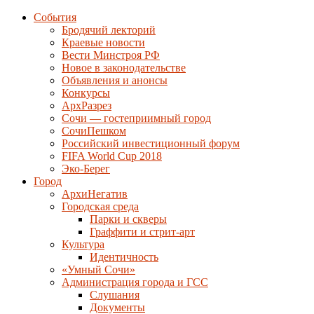
События
Бродячий лекторий
Краевые новости
Вести Минстроя РФ
Новое в законодательстве
Объявления и анонсы
Конкурсы
АрхРазрез
Сочи — гостеприимный город
СочиПешком
Российский инвестиционный форум
FIFA World Cup 2018
Эко-Берег
Город
АрхиНегатив
Городская среда
Парки и скверы
Граффити и стрит-арт
Культура
Идентичность
«Умный Сочи»
Администрация города и ГСС
Слушания
Документы