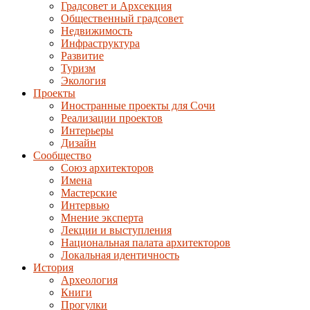
Градсовет и Архсекция
Общественный градсовет
Недвижимость
Инфраструктура
Развитие
Туризм
Экология
Проекты
Иностранные проекты для Сочи
Реализации проектов
Интерьеры
Дизайн
Сообщество
Союз архитекторов
Имена
Мастерские
Интервью
Мнение эксперта
Лекции и выступления
Национальная палата архитекторов
Локальная идентичность
История
Археология
Книги
Прогулки