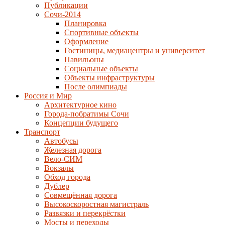
Публикации
Сочи-2014
Планировка
Спортивные объекты
Оформление
Гостиницы, медиацентры и университет
Павильоны
Социальные объекты
Объекты инфраструктуры
После олимпиады
Россия и Мир
Архитектурное кино
Города-побратимы Сочи
Концепции будущего
Транспорт
Автобусы
Железная дорога
Вело-СИМ
Вокзалы
Обход города
Дублер
Совмещённая дорога
Высокоскоростная магистраль
Развязки и перекрёстки
Мосты и переходы