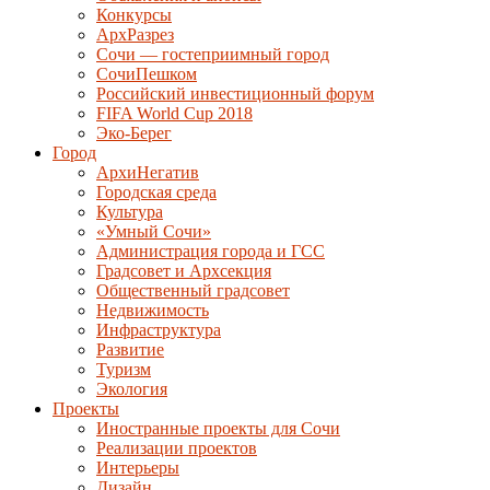
Конкурсы
АрхРазрез
Сочи — гостеприимный город
СочиПешком
Российский инвестиционный форум
FIFA World Cup 2018
Эко-Берег
Город
АрхиНегатив
Городская среда
Культура
«Умный Сочи»
Администрация города и ГСС
Градсовет и Архсекция
Общественный градсовет
Недвижимость
Инфраструктура
Развитие
Туризм
Экология
Проекты
Иностранные проекты для Сочи
Реализации проектов
Интерьеры
Дизайн