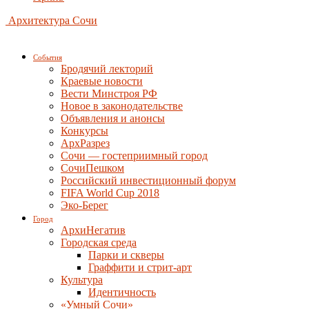
Архитектура Сочи
События
Бродячий лекторий
Краевые новости
Вести Минстроя РФ
Новое в законодательстве
Объявления и анонсы
Конкурсы
АрхРазрез
Сочи — гостеприимный город
СочиПешком
Российский инвестиционный форум
FIFA World Cup 2018
Эко-Берег
Город
АрхиНегатив
Городская среда
Парки и скверы
Граффити и стрит-арт
Культура
Идентичность
«Умный Сочи»