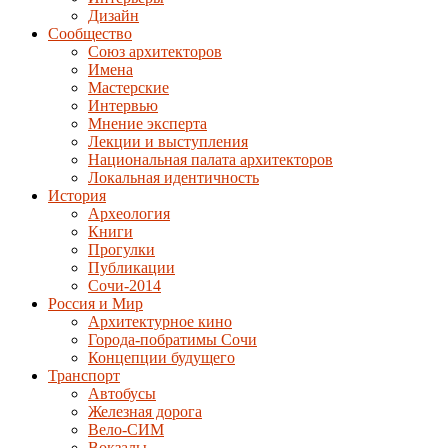
Дизайн
Сообщество
Союз архитекторов
Имена
Мастерские
Интервью
Мнение эксперта
Лекции и выступления
Национальная палата архитекторов
Локальная идентичность
История
Археология
Книги
Прогулки
Публикации
Сочи-2014
Россия и Мир
Архитектурное кино
Города-побратимы Сочи
Концепции будущего
Транспорт
Автобусы
Железная дорога
Вело-СИМ
Вокзалы