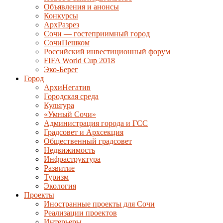
Объявления и анонсы
Конкурсы
АрхРазрез
Сочи — гостеприимный город
СочиПешком
Российский инвестиционный форум
FIFA World Cup 2018
Эко-Берег
Город
АрхиНегатив
Городская среда
Культура
«Умный Сочи»
Администрация города и ГСС
Градсовет и Архсекция
Общественный градсовет
Недвижимость
Инфраструктура
Развитие
Туризм
Экология
Проекты
Иностранные проекты для Сочи
Реализации проектов
Интерьеры