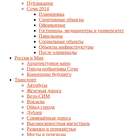
Публикации
Сочи-2014
Планировка
Спортивные объекты
Оформление
Гостиницы, медиацентры и университет
Павильоны
Социальные объекты
Объекты инфраструктуры
После олимпиады
Россия и Мир
Архитектурное кино
Города-побратимы Сочи
Концепции будущего
Транспорт
Автобусы
Железная дорога
Вело-СИМ
Вокзалы
Обход города
Дублер
Совмещённая дорога
Высокоскоростная магистраль
Развязки и перекрёстки
Мосты и переходы