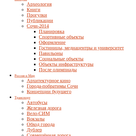
Археология
Книги
Прогулки
Публикации
Сочи-2014
Планировка
Спортивные объекты
Оформление
Гостиницы, медиацентры и университет
Павильоны
Социальные объекты
Объекты инфраструктуры
После олимпиады
Россия и Мир
Архитектурное кино
Города-побратимы Сочи
Концепции будущего
Транспорт
Автобусы
Железная дорога
Вело-СИМ
Вокзалы
Обход города
Дублер
Совмещённая дорога