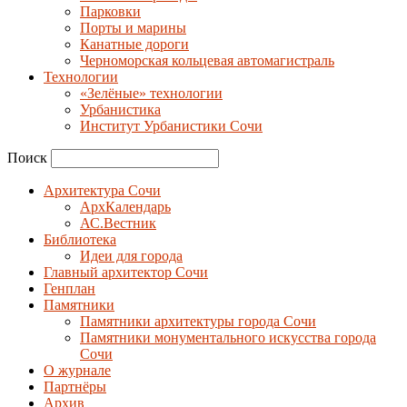
Парковки
Порты и марины
Канатные дороги
Черноморская кольцевая автомагистраль
Технологии
«Зелёные» технологии
Урбанистика
Институт Урбанистики Сочи
Поиск
Архитектура Сочи
АрхКалендарь
АС.Вестник
Библиотека
Идеи для города
Главный архитектор Сочи
Генплан
Памятники
Памятники архитектуры города Сочи
Памятники монументального искусства города
Сочи
О журнале
Партнёры
Архив