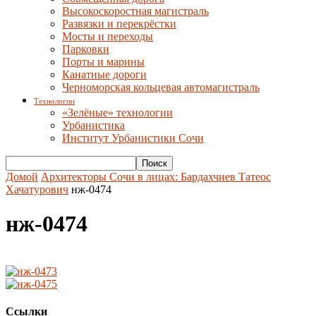
Высокоскоростная магистраль
Развязки и перекрёстки
Мосты и переходы
Парковки
Порты и марины
Канатные дороги
Черноморская кольцевая автомагистраль
Технологии
«Зелёные» технологии
Урбанистика
Институт Урбанистики Сочи
Домой
Архитекторы Сочи в лицах: Бардахчиев Татеос
Хачатурович
нж-0474
нж-0474
Ссылки