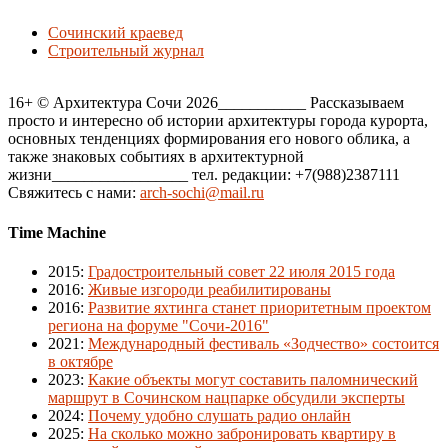
Сочинский краевед
Строительный журнал
16+ © Архитектура Сочи 2026___________ Рассказываем
просто и интересно об истории архитектуры города курорта,
основных тенденциях формирования его нового облика, а
также знаковых событиях в архитектурной
жизни_________________ тел. редакции: +7(988)2387111
Свяжитесь с нами:
arch-sochi@mail.ru
Time Machine
2015
:
Градостроительный совет 22 июля 2015 года
2016
:
Живые изгороди реабилитированы
2016
:
Развитие яхтинга станет приоритетным проектом
региона на форуме "Сочи-2016"
2021
:
Международный фестиваль «Зодчество» состоится
в октябре
2023
:
Какие объекты могут составить паломнический
маршрут в Сочинском нацпарке обсудили эксперты
2024
:
Почему удобно слушать радио онлайн
2025
:
На сколько можно забронировать квартиру в