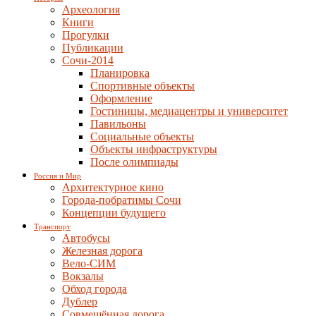
Археология
Книги
Прогулки
Публикации
Сочи-2014
Планировка
Спортивные объекты
Оформление
Гостиницы, медиацентры и университет
Павильоны
Социальные объекты
Объекты инфраструктуры
После олимпиады
Россия и Мир
Архитектурное кино
Города-побратимы Сочи
Концепции будущего
Транспорт
Автобусы
Железная дорога
Вело-СИМ
Вокзалы
Обход города
Дублер
Совмещённая дорога