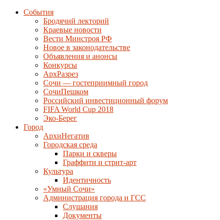
События
Бродячий лекторий
Краевые новости
Вести Минстроя РФ
Новое в законодательстве
Объявления и анонсы
Конкурсы
АрхРазрез
Сочи — гостеприимный город
СочиПешком
Российский инвестиционный форум
FIFA World Cup 2018
Эко-Берег
Город
АрхиНегатив
Городская среда
Парки и скверы
Граффити и стрит-арт
Культура
Идентичность
«Умный Сочи»
Администрация города и ГСС
Слушания
Документы