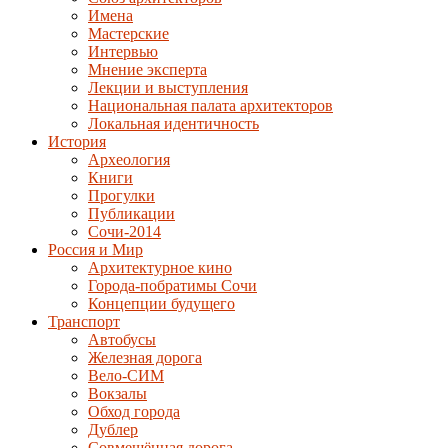
Имена
Мастерские
Интервью
Мнение эксперта
Лекции и выступления
Национальная палата архитекторов
Локальная идентичность
История
Археология
Книги
Прогулки
Публикации
Сочи-2014
Россия и Мир
Архитектурное кино
Города-побратимы Сочи
Концепции будущего
Транспорт
Автобусы
Железная дорога
Вело-СИМ
Вокзалы
Обход города
Дублер
Совмещённая дорога