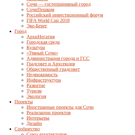
Сочи — гостеприимный город
СочиПешком
Российский инвестиционный форум
FIFA World Cup 2018
Эко-Берег
Город
АрхиНегатив
Городская среда
Культура
«Умный Сочи»
Администрация города и ГСС
Градсовет и Архсекция
Общественный градсовет
Недвижимость
Инфраструктура
Развитие
Туризм
Экология
Проекты
Иностранные проекты для Сочи
Реализации проектов
Интерьеры
Дизайн
Сообщество
Союз архитекторов