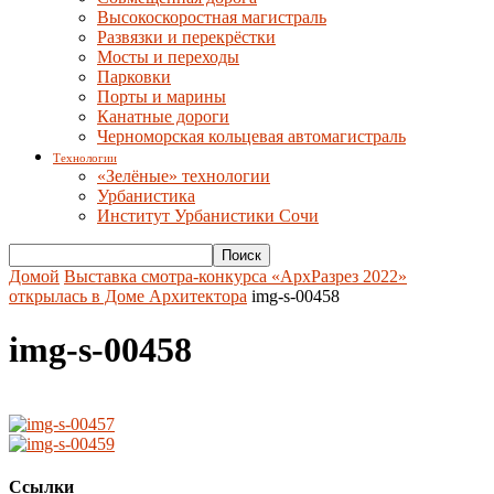
Высокоскоростная магистраль
Развязки и перекрёстки
Мосты и переходы
Парковки
Порты и марины
Канатные дороги
Черноморская кольцевая автомагистраль
Технологии
«Зелёные» технологии
Урбанистика
Институт Урбанистики Сочи
Домой
Выставка смотра-конкурса «АрхРазрез 2022»
открылась в Доме Архитектора
img-s-00458
img-s-00458
Ссылки