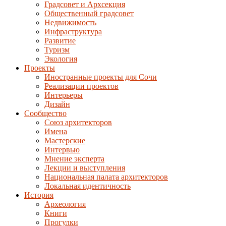
Градсовет и Архсекция
Общественный градсовет
Недвижимость
Инфраструктура
Развитие
Туризм
Экология
Проекты
Иностранные проекты для Сочи
Реализации проектов
Интерьеры
Дизайн
Сообщество
Союз архитекторов
Имена
Мастерские
Интервью
Мнение эксперта
Лекции и выступления
Национальная палата архитекторов
Локальная идентичность
История
Археология
Книги
Прогулки