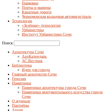
Парковки
Порты и марины
Канатные дороги
Черноморская кольцевая автомагистраль
Технологии
«Зелёные» технологии
Урбанистика
Институт Урбанистики Сочи
Поиск
Архитектура Сочи
АрхКалендарь
АС.Вестник
Библиотека
Идеи для города
Главный архитектор Сочи
Генплан
Памятники
Памятники архитектуры города Сочи
Памятники монументального искусства города
Сочи
О журнале
Партнёры
Архив