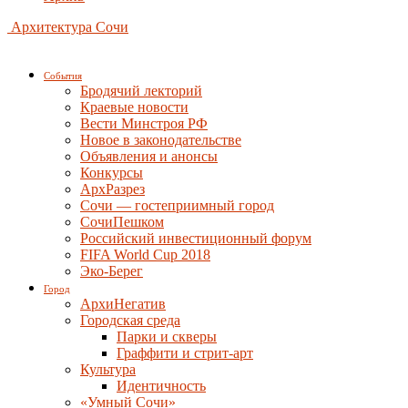
Архитектура Сочи
События
Бродячий лекторий
Краевые новости
Вести Минстроя РФ
Новое в законодательстве
Объявления и анонсы
Конкурсы
АрхРазрез
Сочи — гостеприимный город
СочиПешком
Российский инвестиционный форум
FIFA World Cup 2018
Эко-Берег
Город
АрхиНегатив
Городская среда
Парки и скверы
Граффити и стрит-арт
Культура
Идентичность
«Умный Сочи»