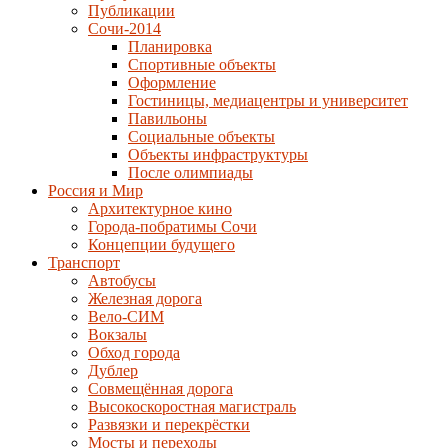
Публикации
Сочи-2014
Планировка
Спортивные объекты
Оформление
Гостиницы, медиацентры и университет
Павильоны
Социальные объекты
Объекты инфраструктуры
После олимпиады
Россия и Мир
Архитектурное кино
Города-побратимы Сочи
Концепции будущего
Транспорт
Автобусы
Железная дорога
Вело-СИМ
Вокзалы
Обход города
Дублер
Совмещённая дорога
Высокоскоростная магистраль
Развязки и перекрёстки
Мосты и переходы