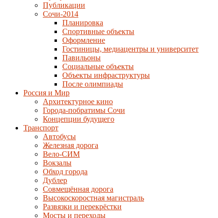
Публикации
Сочи-2014
Планировка
Спортивные объекты
Оформление
Гостиницы, медиацентры и университет
Павильоны
Социальные объекты
Объекты инфраструктуры
После олимпиады
Россия и Мир
Архитектурное кино
Города-побратимы Сочи
Концепции будущего
Транспорт
Автобусы
Железная дорога
Вело-СИМ
Вокзалы
Обход города
Дублер
Совмещённая дорога
Высокоскоростная магистраль
Развязки и перекрёстки
Мосты и переходы