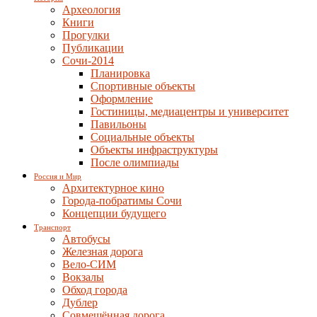
Археология
Книги
Прогулки
Публикации
Сочи-2014
Планировка
Спортивные объекты
Оформление
Гостиницы, медиацентры и университет
Павильоны
Социальные объекты
Объекты инфраструктуры
После олимпиады
Россия и Мир
Архитектурное кино
Города-побратимы Сочи
Концепции будущего
Транспорт
Автобусы
Железная дорога
Вело-СИМ
Вокзалы
Обход города
Дублер
Совмещённая дорога