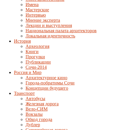
Имена
Мастерские
Интервью
Мнение эксперта
Лекции и выступления
Национальная палата архитекторов
Локальная идентичность
История
Археология
Книги
Прогулки
Публикации
Сочи-2014
Россия и Мир
Архитектурное кино
Города-побратимы Сочи
Концепции будущего
Транспорт
Автобусы
Железная дорога
Вело-СИМ
Вокзалы
Обход города
Дублер
Совмещённая дорога