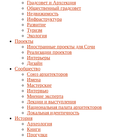
Градсовет и Архсекция
Общественный градсовет
Недвижимость
Инфраструктура
Развитие
Туризм
Экология
Проекты
Иностранные проекты для Сочи
Реализации проектов
Интерьеры
Дизайн
Сообщество
Союз архитекторов
Имена
Мастерские
Интервью
Мнение эксперта
Лекции и выступления
Национальная палата архитекторов
Локальная идентичность
История
Археология
Книги
Прогулки