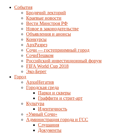
События
Бродячий лекторий
Краевые новости
Вести Минстроя РФ
Новое в законодательстве
Объявления и анонсы
Конкурсы
АрхРазрез
Сочи — гостеприимный город
СочиПешком
Российский инвестиционный форум
FIFA World Cup 2018
Эко-Берег
Город
АрхиНегатив
Городская среда
Парки и скверы
Граффити и стрит-арт
Культура
Идентичность
«Умный Сочи»
Администрация города и ГСС
Слушания
Документы