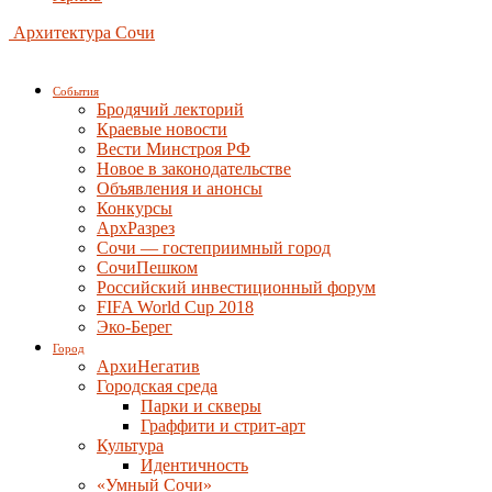
Архитектура Сочи
События
Бродячий лекторий
Краевые новости
Вести Минстроя РФ
Новое в законодательстве
Объявления и анонсы
Конкурсы
АрхРазрез
Сочи — гостеприимный город
СочиПешком
Российский инвестиционный форум
FIFA World Cup 2018
Эко-Берег
Город
АрхиНегатив
Городская среда
Парки и скверы
Граффити и стрит-арт
Культура
Идентичность
«Умный Сочи»