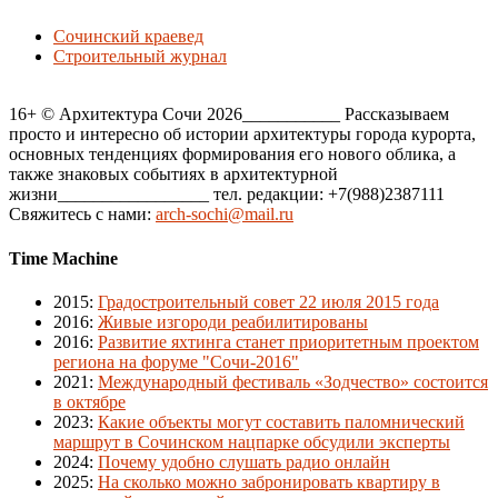
Сочинский краевед
Строительный журнал
16+ © Архитектура Сочи 2026___________ Рассказываем
просто и интересно об истории архитектуры города курорта,
основных тенденциях формирования его нового облика, а
также знаковых событиях в архитектурной
жизни_________________ тел. редакции: +7(988)2387111
Свяжитесь с нами:
arch-sochi@mail.ru
Time Machine
2015
:
Градостроительный совет 22 июля 2015 года
2016
:
Живые изгороди реабилитированы
2016
:
Развитие яхтинга станет приоритетным проектом
региона на форуме "Сочи-2016"
2021
:
Международный фестиваль «Зодчество» состоится
в октябре
2023
:
Какие объекты могут составить паломнический
маршрут в Сочинском нацпарке обсудили эксперты
2024
:
Почему удобно слушать радио онлайн
2025
:
На сколько можно забронировать квартиру в