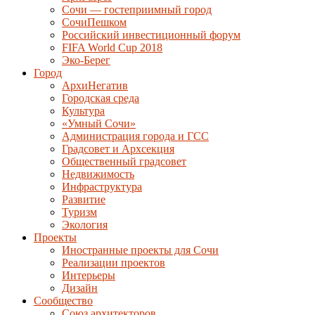
Сочи — гостеприимный город
СочиПешком
Российский инвестиционный форум
FIFA World Cup 2018
Эко-Берег
Город
АрхиНегатив
Городская среда
Культура
«Умный Сочи»
Администрация города и ГСС
Градсовет и Архсекция
Общественный градсовет
Недвижимость
Инфраструктура
Развитие
Туризм
Экология
Проекты
Иностранные проекты для Сочи
Реализации проектов
Интерьеры
Дизайн
Сообщество
Союз архитекторов