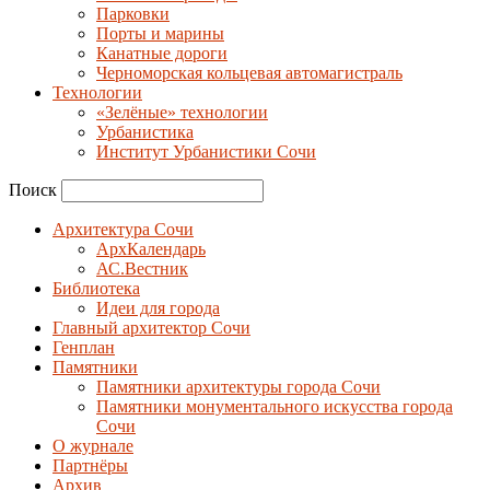
Парковки
Порты и марины
Канатные дороги
Черноморская кольцевая автомагистраль
Технологии
«Зелёные» технологии
Урбанистика
Институт Урбанистики Сочи
Поиск
Архитектура Сочи
АрхКалендарь
АС.Вестник
Библиотека
Идеи для города
Главный архитектор Сочи
Генплан
Памятники
Памятники архитектуры города Сочи
Памятники монументального искусства города
Сочи
О журнале
Партнёры
Архив