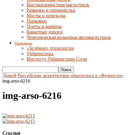
Высокоскоростная магистраль
Развязки и перекрёстки
Мосты и переходы
Парковки
Порты и марины
Канатные дороги
Черноморская кольцевая автомагистраль
Технологии
«Зелёные» технологии
Урбанистика
Институт Урбанистики Сочи
Домой
Российские архитекторы обратились к «Вечности»
img-arso-6216
img-arso-6216
Ссылки