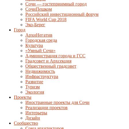
Сочи — гостеприимный город
СочиПешком
Российский инвестиционный форум
FIFA World Cup 2018
Эко-Берег
Город
АрхиНегатив
Городская среда
Культура
«Умный Сочи»
Администрация города и ГСС
Градсовет и Архсекция
Общественный градсовет
Недвижимость
Инфраструктура
Развитие
Туризм
Экология
Проекты
Иностранные проекты для Сочи
Реализации проектов
Интерьеры
Дизайн
Сообщество
Союз архитекторов