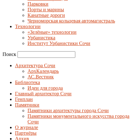
Парковки
Порты и марины
Канатные дороги
Черноморская кольцевая автомагистраль
Технологии
«Зелёные» технологии
Урбанистика
Институт Урбанистики Сочи
Поиск
Архитектура Сочи
АрхКалендарь
АС.Вестник
Библиотека
Идеи для города
Главный архитектор Сочи
Генплан
Памятники
Памятники архитектуры города Сочи
Памятники монументального искусства города
Сочи
О журнале
Партнёры
Архив