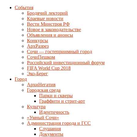
События
Бродячий лекторий
Краевые новости
Вести Минстроя РФ
Новое в законодательстве
Объявления и анонсы
Конкурсы
АрхРазрез
Сочи — гостеприимный город
СочиПешком
Российский инвестиционный форум
FIFA World Cup 2018
Эко-Берег
Город
АрхиНегатив
Городская среда
Парки и скверы
Граффити и стрит-арт
Культура
Идентичность
«Умный Сочи»
Администрация города и ГСС
Слушания
Документы