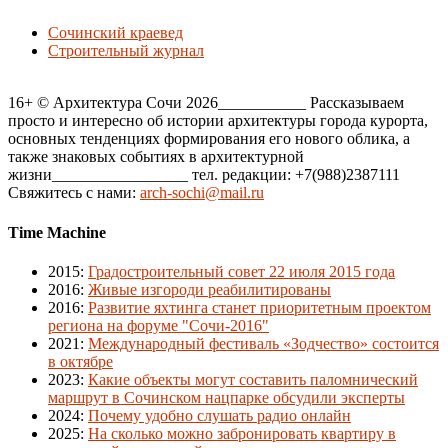
Сочинский краевед
Строительный журнал
16+ © Архитектура Сочи 2026___________ Рассказываем
просто и интересно об истории архитектуры города курорта,
основных тенденциях формирования его нового облика, а
также знаковых событиях в архитектурной
жизни_________________ тел. редакции: +7(988)2387111
Свяжитесь с нами:
arch-sochi@mail.ru
Time Machine
2015
:
Градостроительный совет 22 июля 2015 года
2016
:
Живые изгороди реабилитированы
2016
:
Развитие яхтинга станет приоритетным проектом
региона на форуме "Сочи-2016"
2021
:
Международный фестиваль «Зодчество» состоится
в октябре
2023
:
Какие объекты могут составить паломнический
маршрут в Сочинском нацпарке обсудили эксперты
2024
:
Почему удобно слушать радио онлайн
2025
:
На сколько можно забронировать квартиру в