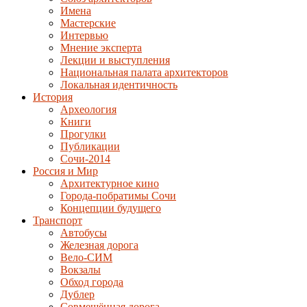
Имена
Мастерские
Интервью
Мнение эксперта
Лекции и выступления
Национальная палата архитекторов
Локальная идентичность
История
Археология
Книги
Прогулки
Публикации
Сочи-2014
Россия и Мир
Архитектурное кино
Города-побратимы Сочи
Концепции будущего
Транспорт
Автобусы
Железная дорога
Вело-СИМ
Вокзалы
Обход города
Дублер
Совмещённая дорога