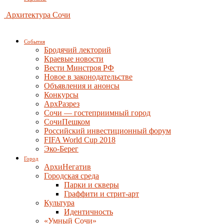
Архитектура Сочи
События
Бродячий лекторий
Краевые новости
Вести Минстроя РФ
Новое в законодательстве
Объявления и анонсы
Конкурсы
АрхРазрез
Сочи — гостеприимный город
СочиПешком
Российский инвестиционный форум
FIFA World Cup 2018
Эко-Берег
Город
АрхиНегатив
Городская среда
Парки и скверы
Граффити и стрит-арт
Культура
Идентичность
«Умный Сочи»