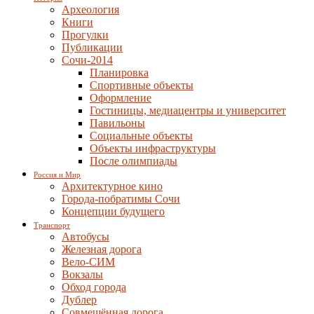
Археология
Книги
Прогулки
Публикации
Сочи-2014
Планировка
Спортивные объекты
Оформление
Гостиницы, медиацентры и университет
Павильоны
Социальные объекты
Объекты инфраструктуры
После олимпиады
Россия и Мир
Архитектурное кино
Города-побратимы Сочи
Концепции будущего
Транспорт
Автобусы
Железная дорога
Вело-СИМ
Вокзалы
Обход города
Дублер
Совмещённая дорога