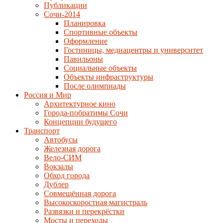
Публикации
Сочи-2014
Планировка
Спортивные объекты
Оформление
Гостиницы, медиацентры и университет
Павильоны
Социальные объекты
Объекты инфраструктуры
После олимпиады
Россия и Мир
Архитектурное кино
Города-побратимы Сочи
Концепции будущего
Транспорт
Автобусы
Железная дорога
Вело-СИМ
Вокзалы
Обход города
Дублер
Совмещённая дорога
Высокоскоростная магистраль
Развязки и перекрёстки
Мосты и переходы