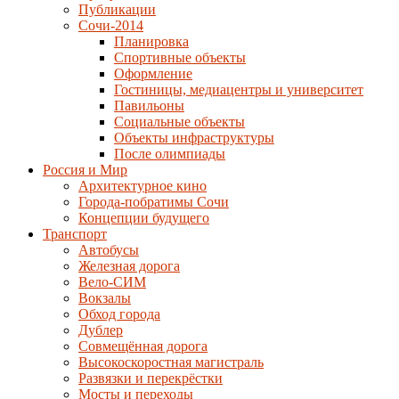
Публикации
Сочи-2014
Планировка
Спортивные объекты
Оформление
Гостиницы, медиацентры и университет
Павильоны
Социальные объекты
Объекты инфраструктуры
После олимпиады
Россия и Мир
Архитектурное кино
Города-побратимы Сочи
Концепции будущего
Транспорт
Автобусы
Железная дорога
Вело-СИМ
Вокзалы
Обход города
Дублер
Совмещённая дорога
Высокоскоростная магистраль
Развязки и перекрёстки
Мосты и переходы