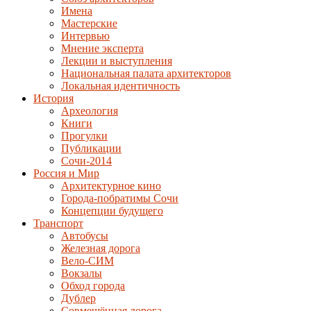
Имена
Мастерские
Интервью
Мнение эксперта
Лекции и выступления
Национальная палата архитекторов
Локальная идентичность
История
Археология
Книги
Прогулки
Публикации
Сочи-2014
Россия и Мир
Архитектурное кино
Города-побратимы Сочи
Концепции будущего
Транспорт
Автобусы
Железная дорога
Вело-СИМ
Вокзалы
Обход города
Дублер
Совмещённая дорога