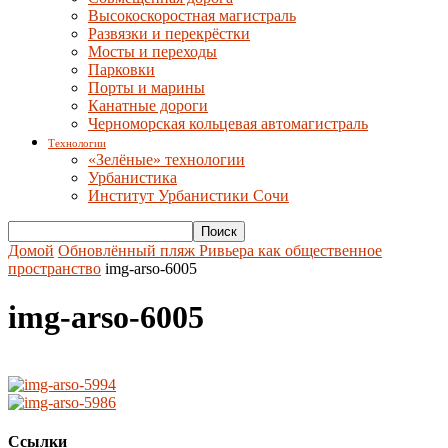
Высокоскоростная магистраль
Развязки и перекрёстки
Мосты и переходы
Парковки
Порты и марины
Канатные дороги
Черноморская кольцевая автомагистраль
Технологии
«Зелёные» технологии
Урбанистика
Институт Урбанистики Сочи
Домой
Обновлённый пляж Ривьера как общественное
пространство
img-arso-6005
img-arso-6005
Ссылки