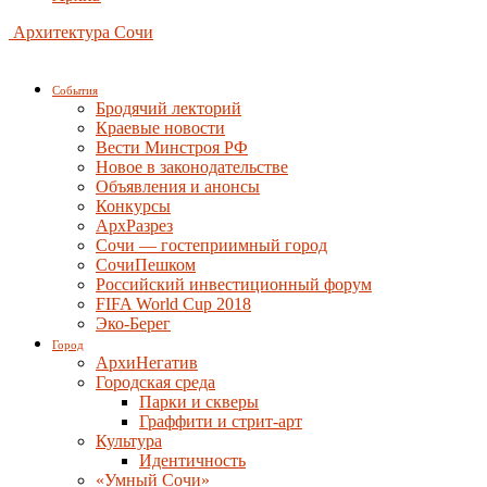
Архитектура Сочи
События
Бродячий лекторий
Краевые новости
Вести Минстроя РФ
Новое в законодательстве
Объявления и анонсы
Конкурсы
АрхРазрез
Сочи — гостеприимный город
СочиПешком
Российский инвестиционный форум
FIFA World Cup 2018
Эко-Берег
Город
АрхиНегатив
Городская среда
Парки и скверы
Граффити и стрит-арт
Культура
Идентичность
«Умный Сочи»