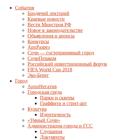
События
Бродячий лекторий
Краевые новости
Вести Минстроя РФ
Новое в законодательстве
Объявления и анонсы
Конкурсы
АрхРазрез
Сочи — гостеприимный город
СочиПешком
Российский инвестиционный форум
FIFA World Cup 2018
Эко-Берег
Город
АрхиНегатив
Городская среда
Парки и скверы
Граффити и стрит-арт
Культура
Идентичность
«Умный Сочи»
Администрация города и ГСС
Слушания
Документы