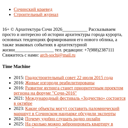
Сочинский краевед
Строительный журнал
16+ © Архитектура Сочи 2026___________ Рассказываем
просто и интересно об истории архитектуры города курорта,
основных тенденциях формирования его нового облика, а
также знаковых событиях в архитектурной
жизни_________________ тел. редакции: +7(988)2387111
Свяжитесь с нами:
arch-sochi@mail.ru
Time Machine
2015
:
Градостроительный совет 22 июля 2015 года
2016
:
Живые изгороди реабилитированы
2016
:
Развитие яхтинга станет приоритетным проектом
региона на форуме "Сочи-2016"
2021
:
Международный фестиваль «Зодчество» состоится
в октябре
2023
:
Какие объекты могут составить паломнический
маршрут в Сочинском нацпарке обсудили эксперты
2024
:
Почему удобно слушать радио онлайн
2025
:
На сколько можно забронировать квартиру в