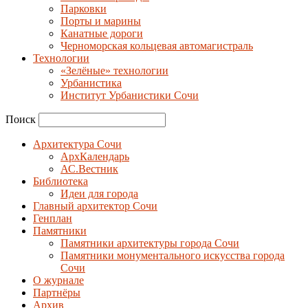
Парковки
Порты и марины
Канатные дороги
Черноморская кольцевая автомагистраль
Технологии
«Зелёные» технологии
Урбанистика
Институт Урбанистики Сочи
Поиск
Архитектура Сочи
АрхКалендарь
АС.Вестник
Библиотека
Идеи для города
Главный архитектор Сочи
Генплан
Памятники
Памятники архитектуры города Сочи
Памятники монументального искусства города
Сочи
О журнале
Партнёры
Архив