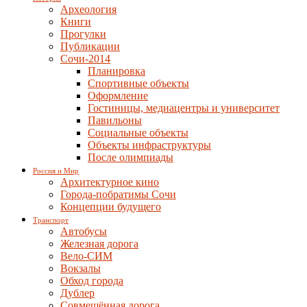
Археология
Книги
Прогулки
Публикации
Сочи-2014
Планировка
Спортивные объекты
Оформление
Гостиницы, медиацентры и университет
Павильоны
Социальные объекты
Объекты инфраструктуры
После олимпиады
Россия и Мир
Архитектурное кино
Города-побратимы Сочи
Концепции будущего
Транспорт
Автобусы
Железная дорога
Вело-СИМ
Вокзалы
Обход города
Дублер
Совмещённая дорога