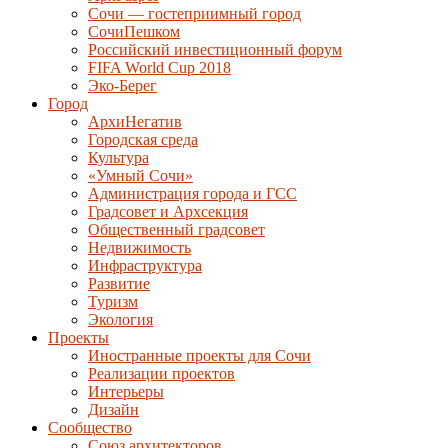
Сочи — гостеприимный город
СочиПешком
Российский инвестиционный форум
FIFA World Cup 2018
Эко-Берег
Город
АрхиНегатив
Городская среда
Культура
«Умный Сочи»
Администрация города и ГСС
Градсовет и Архсекция
Общественный градсовет
Недвижимость
Инфраструктура
Развитие
Туризм
Экология
Проекты
Иностранные проекты для Сочи
Реализации проектов
Интерьеры
Дизайн
Сообщество
Союз архитекторов