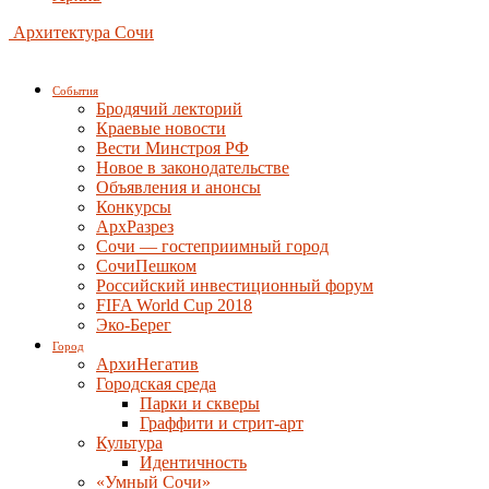
Архитектура Сочи
События
Бродячий лекторий
Краевые новости
Вести Минстроя РФ
Новое в законодательстве
Объявления и анонсы
Конкурсы
АрхРазрез
Сочи — гостеприимный город
СочиПешком
Российский инвестиционный форум
FIFA World Cup 2018
Эко-Берег
Город
АрхиНегатив
Городская среда
Парки и скверы
Граффити и стрит-арт
Культура
Идентичность
«Умный Сочи»