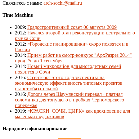
Свяжитесь с нами:
arch-sochi@mail.ru
Time Machine
2009
:
Градостроительный совет 06 августа 2009
2012
:
Начался второй этап реконструкции центрального
рынка Сочи
2012
:
«Городские планировщики» скоро появятся и в
России
2014
:
Приём работ на смотр-конкурс "АрхРазрез 2014"
продлён до 1 сентября
2014
:
Новый микрорайон для многодетных семей
появится в Сочи
2016
:
С сентября этого года экспертиза на
экономическую эффективность типовых проектов
станет обязательной
2016
:
Дорога через Шаумянский перевал - платная
соломинка для тонущего в пробках Черноморского
побережья
2019
:
«КРАСКИ. СОЧИ. ЦИРК» как вдохновение для
маленьких художников
Народное софинансирование