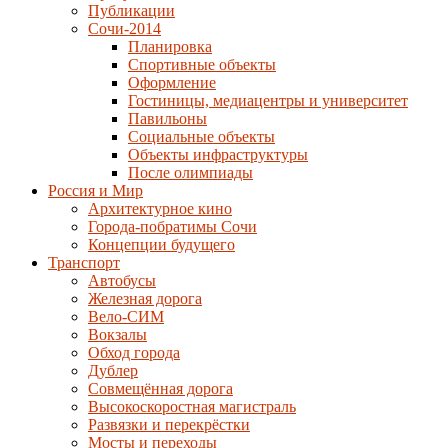
Публикации
Сочи-2014
Планировка
Спортивные объекты
Оформление
Гостиницы, медиацентры и университет
Павильоны
Социальные объекты
Объекты инфраструктуры
После олимпиады
Россия и Мир
Архитектурное кино
Города-побратимы Сочи
Концепции будущего
Транспорт
Автобусы
Железная дорога
Вело-СИМ
Вокзалы
Обход города
Дублер
Совмещённая дорога
Высокоскоростная магистраль
Развязки и перекрёстки
Мосты и переходы