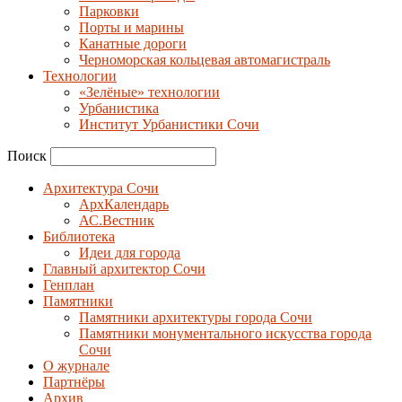
Парковки
Порты и марины
Канатные дороги
Черноморская кольцевая автомагистраль
Технологии
«Зелёные» технологии
Урбанистика
Институт Урбанистики Сочи
Поиск
Архитектура Сочи
АрхКалендарь
АС.Вестник
Библиотека
Идеи для города
Главный архитектор Сочи
Генплан
Памятники
Памятники архитектуры города Сочи
Памятники монументального искусства города
Сочи
О журнале
Партнёры
Архив