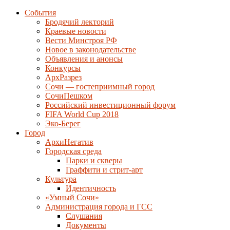
События
Бродячий лекторий
Краевые новости
Вести Минстроя РФ
Новое в законодательстве
Объявления и анонсы
Конкурсы
АрхРазрез
Сочи — гостеприимный город
СочиПешком
Российский инвестиционный форум
FIFA World Cup 2018
Эко-Берег
Город
АрхиНегатив
Городская среда
Парки и скверы
Граффити и стрит-арт
Культура
Идентичность
«Умный Сочи»
Администрация города и ГСС
Слушания
Документы