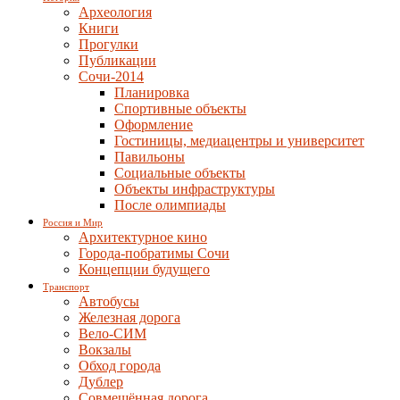
Археология
Книги
Прогулки
Публикации
Сочи-2014
Планировка
Спортивные объекты
Оформление
Гостиницы, медиацентры и университет
Павильоны
Социальные объекты
Объекты инфраструктуры
После олимпиады
Россия и Мир
Архитектурное кино
Города-побратимы Сочи
Концепции будущего
Транспорт
Автобусы
Железная дорога
Вело-СИМ
Вокзалы
Обход города
Дублер
Совмещённая дорога