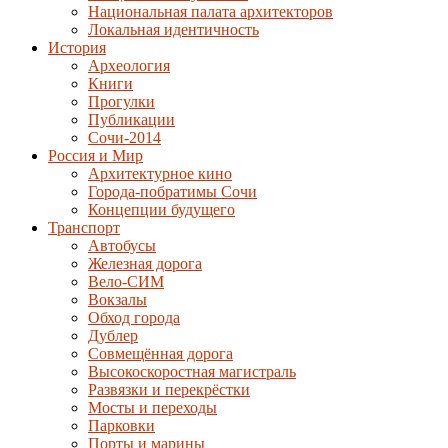
Национальная палата архитекторов
Локальная идентичность
История
Археология
Книги
Прогулки
Публикации
Сочи-2014
Россия и Мир
Архитектурное кино
Города-побратимы Сочи
Концепции будущего
Транспорт
Автобусы
Железная дорога
Вело-СИМ
Вокзалы
Обход города
Дублер
Совмещённая дорога
Высокоскоростная магистраль
Развязки и перекрёстки
Мосты и переходы
Парковки
Порты и марины