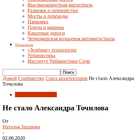
Высокоскоростная магистраль
Развязки и перекрёстки
Мосты и переходы
Парковки
Порты и марины
Канатные дороги
Черноморская кольцевая автомагистраль
Технологии
«Зелёные» технологии
Урбанистика
Институт Урбанистики Сочи
Домой
Сообщество
Союз архитекторов
Не стало Александра
Точилова
Союз архитекторов
Не стало Александра Точилова
От
Наталья Захарова
-
02.06.2020