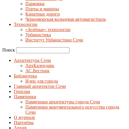
Парковки
Порты и марины
Канатные дороги
Черноморская кольцевая автомагистраль
Технологии
«Зелёные» технологии
Урбанистика
Институт Урбанистики Сочи
Поиск
Архитектура Сочи
АрхКалендарь
АС.Вестник
Библиотека
Идеи для города
Главный архитектор Сочи
Генплан
Памятники
Памятники архитектуры города Сочи
Памятники монументального искусства города
Сочи
О журнале
Партнёры
Архив