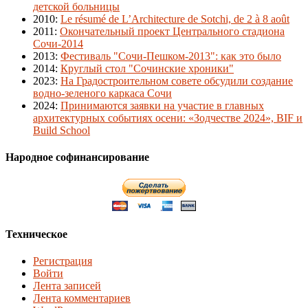
детской больницы
2010
:
Le résumé de L’Architecture de Sotchi, de 2 à 8 août
2011
:
Окончательный проект Центрального стадиона
Сочи-2014
2013
:
Фестиваль "Сочи-Пешком-2013": как это было
2014
:
Круглый стол "Сочинские хроники"
2023
:
На Градостроительном совете обсудили создание
водно-зеленого каркаса Сочи
2024
:
Принимаются заявки на участие в главных
архитектурных событиях осени: «Зодчестве 2024», BIF и
Build School
Народное софинансирование
Техническое
Регистрация
Войти
Лента записей
Лента комментариев