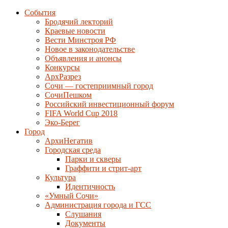
События
Бродячий лекторий
Краевые новости
Вести Минстроя РФ
Новое в законодательстве
Объявления и анонсы
Конкурсы
АрхРазрез
Сочи — гостеприимный город
СочиПешком
Российский инвестиционный форум
FIFA World Cup 2018
Эко-Берег
Город
АрхиНегатив
Городская среда
Парки и скверы
Граффити и стрит-арт
Культура
Идентичность
«Умный Сочи»
Администрация города и ГСС
Слушания
Документы