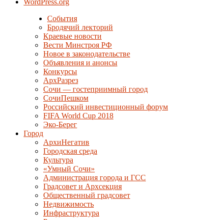
WordPress.org
События
Бродячий лекторий
Краевые новости
Вести Минстроя РФ
Новое в законодательстве
Объявления и анонсы
Конкурсы
АрхРазрез
Сочи — гостеприимный город
СочиПешком
Российский инвестиционный форум
FIFA World Cup 2018
Эко-Берег
Город
АрхиНегатив
Городская среда
Культура
«Умный Сочи»
Администрация города и ГСС
Градсовет и Архсекция
Общественный градсовет
Недвижимость
Инфраструктура