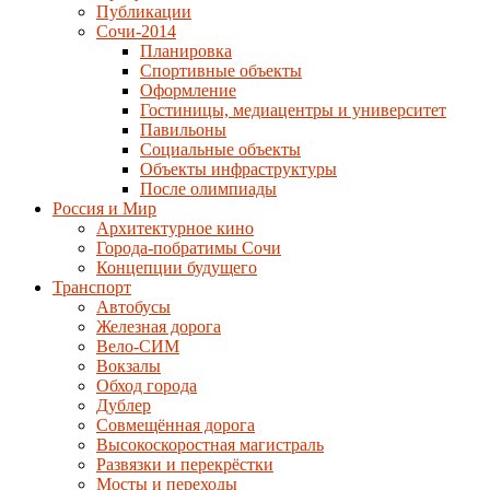
Публикации
Сочи-2014
Планировка
Спортивные объекты
Оформление
Гостиницы, медиацентры и университет
Павильоны
Социальные объекты
Объекты инфраструктуры
После олимпиады
Россия и Мир
Архитектурное кино
Города-побратимы Сочи
Концепции будущего
Транспорт
Автобусы
Железная дорога
Вело-СИМ
Вокзалы
Обход города
Дублер
Совмещённая дорога
Высокоскоростная магистраль
Развязки и перекрёстки
Мосты и переходы