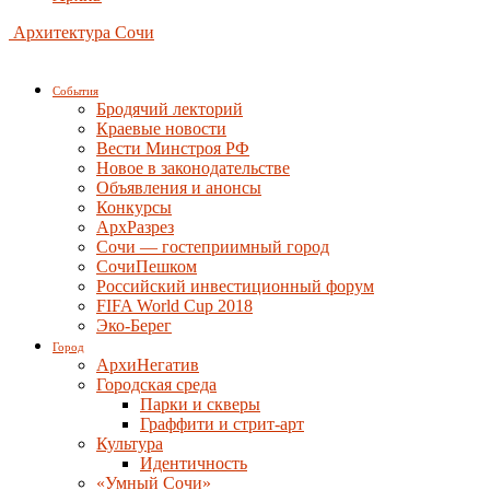
Архитектура Сочи
События
Бродячий лекторий
Краевые новости
Вести Минстроя РФ
Новое в законодательстве
Объявления и анонсы
Конкурсы
АрхРазрез
Сочи — гостеприимный город
СочиПешком
Российский инвестиционный форум
FIFA World Cup 2018
Эко-Берег
Город
АрхиНегатив
Городская среда
Парки и скверы
Граффити и стрит-арт
Культура
Идентичность
«Умный Сочи»