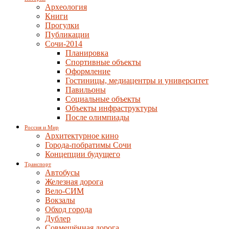
Археология
Книги
Прогулки
Публикации
Сочи-2014
Планировка
Спортивные объекты
Оформление
Гостиницы, медиацентры и университет
Павильоны
Социальные объекты
Объекты инфраструктуры
После олимпиады
Россия и Мир
Архитектурное кино
Города-побратимы Сочи
Концепции будущего
Транспорт
Автобусы
Железная дорога
Вело-СИМ
Вокзалы
Обход города
Дублер
Совмещённая дорога