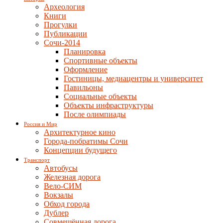
Археология
Книги
Прогулки
Публикации
Сочи-2014
Планировка
Спортивные объекты
Оформление
Гостиницы, медиацентры и университет
Павильоны
Социальные объекты
Объекты инфраструктуры
После олимпиады
Россия и Мир
Архитектурное кино
Города-побратимы Сочи
Концепции будущего
Транспорт
Автобусы
Железная дорога
Вело-СИМ
Вокзалы
Обход города
Дублер
Совмещённая дорога