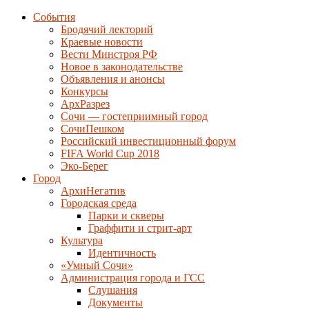
События
Бродячий лекторий
Краевые новости
Вести Минстроя РФ
Новое в законодательстве
Объявления и анонсы
Конкурсы
АрхРазрез
Сочи — гостеприимный город
СочиПешком
Российский инвестиционный форум
FIFA World Cup 2018
Эко-Берег
Город
АрхиНегатив
Городская среда
Парки и скверы
Граффити и стрит-арт
Культура
Идентичность
«Умный Сочи»
Администрация города и ГСС
Слушания
Документы