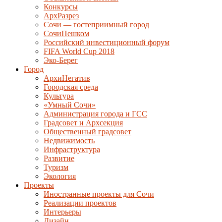
Конкурсы
АрхРазрез
Сочи — гостеприимный город
СочиПешком
Российский инвестиционный форум
FIFA World Cup 2018
Эко-Берег
Город
АрхиНегатив
Городская среда
Культура
«Умный Сочи»
Администрация города и ГСС
Градсовет и Архсекция
Общественный градсовет
Недвижимость
Инфраструктура
Развитие
Туризм
Экология
Проекты
Иностранные проекты для Сочи
Реализации проектов
Интерьеры
Дизайн