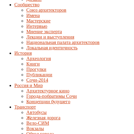
Сообщество
Союз архитекторов
Имена
Мастерские
Интервью
Мнение эксперта
Лекции и выступления
Национальная палата архитекторов
Локальная идентичность
История
Археология
Книги
Прогулки
Публикации
Сочи-2014
Россия и Мир
Архитектурное кино
Города-побратимы Сочи
Концепции будущего
Транспорт
Автобусы
Железная дорога
Вело-СИМ
Вокзалы
Обход города