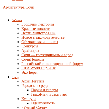
Архитектура Сочи
События
Бродячий лекторий
Краевые новости
Вести Минстроя РФ
Новое в законодательстве
Объявления и анонсы
Конкурсы
АрхРазрез
Сочи — гостеприимный город
СочиПешком
Российский инвестиционный форум
FIFA World Cup 2018
Эко-Берег
Город
АрхиНегатив
Городская среда
Парки и скверы
Граффити и стрит-арт
Культура
Идентичность
«Умный Сочи»