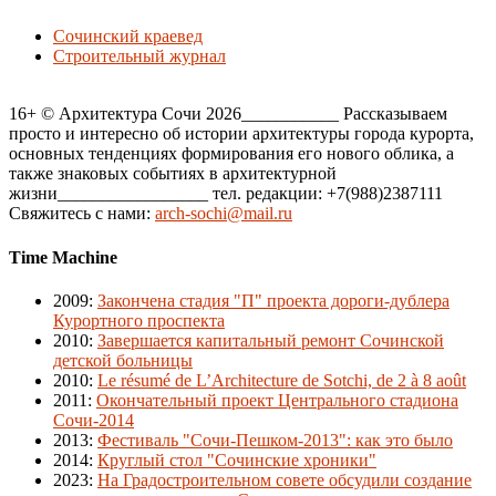
Сочинский краевед
Строительный журнал
16+ © Архитектура Сочи 2026___________ Рассказываем
просто и интересно об истории архитектуры города курорта,
основных тенденциях формирования его нового облика, а
также знаковых событиях в архитектурной
жизни_________________ тел. редакции: +7(988)2387111
Свяжитесь с нами:
arch-sochi@mail.ru
Time Machine
2009
:
Закончена стадия "П" проекта дороги-дублера
Курортного проспекта
2010
:
Завершается капитальный ремонт Сочинской
детской больницы
2010
:
Le résumé de L’Architecture de Sotchi, de 2 à 8 août
2011
:
Окончательный проект Центрального стадиона
Сочи-2014
2013
:
Фестиваль "Сочи-Пешком-2013": как это было
2014
:
Круглый стол "Сочинские хроники"
2023
:
На Градостроительном совете обсудили создание