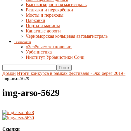
Высокоскоростная магистраль
Развязки и перекрёстки
Мосты и переходы
Парковки
Порты и марины
Канатные дороги
Черноморская кольцевая автомагистраль
Технологии
«Зелёные» технологии
Урбанистика
Институт Урбанистики Сочи
Домой
Итоги конкурса в рамках фестиваля «Эко-берег 2019»
img-arso-5629
img-arso-5629
Ссылки