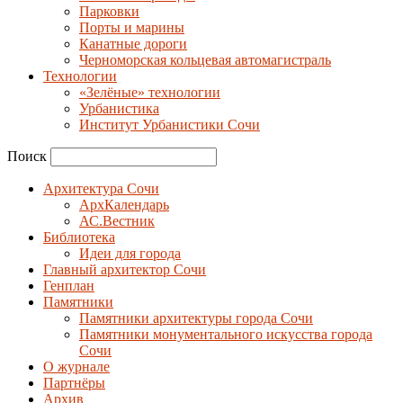
Парковки
Порты и марины
Канатные дороги
Черноморская кольцевая автомагистраль
Технологии
«Зелёные» технологии
Урбанистика
Институт Урбанистики Сочи
Поиск
Архитектура Сочи
АрхКалендарь
АС.Вестник
Библиотека
Идеи для города
Главный архитектор Сочи
Генплан
Памятники
Памятники архитектуры города Сочи
Памятники монументального искусства города
Сочи
О журнале
Партнёры
Архив