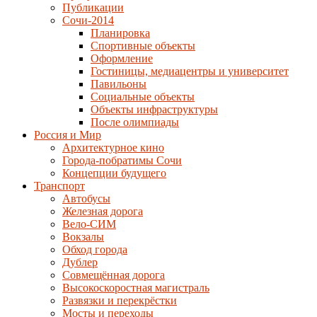
Публикации
Сочи-2014
Планировка
Спортивные объекты
Оформление
Гостиницы, медиацентры и университет
Павильоны
Социальные объекты
Объекты инфраструктуры
После олимпиады
Россия и Мир
Архитектурное кино
Города-побратимы Сочи
Концепции будущего
Транспорт
Автобусы
Железная дорога
Вело-СИМ
Вокзалы
Обход города
Дублер
Совмещённая дорога
Высокоскоростная магистраль
Развязки и перекрёстки
Мосты и переходы