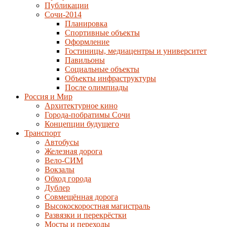
Публикации
Сочи-2014
Планировка
Спортивные объекты
Оформление
Гостиницы, медиацентры и университет
Павильоны
Социальные объекты
Объекты инфраструктуры
После олимпиады
Россия и Мир
Архитектурное кино
Города-побратимы Сочи
Концепции будущего
Транспорт
Автобусы
Железная дорога
Вело-СИМ
Вокзалы
Обход города
Дублер
Совмещённая дорога
Высокоскоростная магистраль
Развязки и перекрёстки
Мосты и переходы