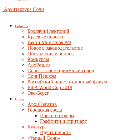
Архитектура Сочи
События
Бродячий лекторий
Краевые новости
Вести Минстроя РФ
Новое в законодательстве
Объявления и анонсы
Конкурсы
АрхРазрез
Сочи — гостеприимный город
СочиПешком
Российский инвестиционный форум
FIFA World Cup 2018
Эко-Берег
Город
АрхиНегатив
Городская среда
Парки и скверы
Граффити и стрит-арт
Культура
Идентичность
«Умный Сочи»