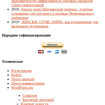
экономическую эффективность типовых проектов
станет обязательной
2016
:
Дорога через Шаумянский перевал - платная
соломинка для тонущего в пробках Черноморского
побережья
2019
:
«КРАСКИ. СОЧИ. ЦИРК» как вдохновение для
маленьких художников
Народное софинансирование
Техническое
Регистрация
Войти
Лента записей
Лента комментариев
WordPress.org
События
Бродячий лекторий
Краевые новости