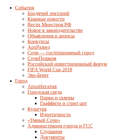
События
Бродячий лекторий
Краевые новости
Вести Минстроя РФ
Новое в законодательстве
Объявления и анонсы
Конкурсы
АрхРазрез
Сочи — гостеприимный город
СочиПешком
Российский инвестиционный форум
FIFA World Cup 2018
Эко-Берег
Город
АрхиНегатив
Городская среда
Парки и скверы
Граффити и стрит-арт
Культура
Идентичность
«Умный Сочи»
Администрация города и ГСС
Слушания
Документы