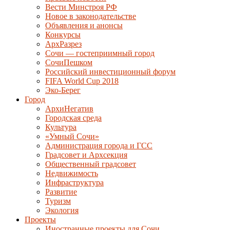
Вести Минстроя РФ
Новое в законодательстве
Объявления и анонсы
Конкурсы
АрхРазрез
Сочи — гостеприимный город
СочиПешком
Российский инвестиционный форум
FIFA World Cup 2018
Эко-Берег
Город
АрхиНегатив
Городская среда
Культура
«Умный Сочи»
Администрация города и ГСС
Градсовет и Архсекция
Общественный градсовет
Недвижимость
Инфраструктура
Развитие
Туризм
Экология
Проекты
Иностранные проекты для Сочи