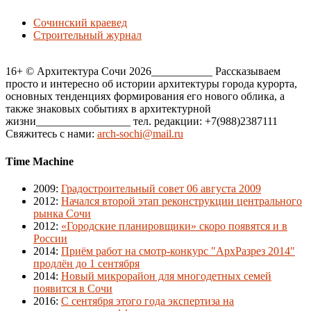
Сочинский краевед
Строительный журнал
16+ © Архитектура Сочи 2026___________ Рассказываем
просто и интересно об истории архитектуры города курорта,
основных тенденциях формирования его нового облика, а
также знаковых событиях в архитектурной
жизни_________________ тел. редакции: +7(988)2387111
Свяжитесь с нами:
arch-sochi@mail.ru
Time Machine
2009
:
Градостроительный совет 06 августа 2009
2012
:
Начался второй этап реконструкции центрального
рынка Сочи
2012
:
«Городские планировщики» скоро появятся и в
России
2014
:
Приём работ на смотр-конкурс "АрхРазрез 2014"
продлён до 1 сентября
2014
:
Новый микрорайон для многодетных семей
появится в Сочи
2016
:
С сентября этого года экспертиза на