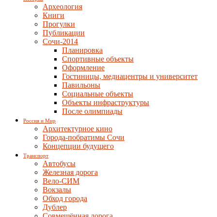
Археология
Книги
Прогулки
Публикации
Сочи-2014
Планировка
Спортивные объекты
Оформление
Гостиницы, медиацентры и университет
Павильоны
Социальные объекты
Объекты инфраструктуры
После олимпиады
Россия и Мир
Архитектурное кино
Города-побратимы Сочи
Концепции будущего
Транспорт
Автобусы
Железная дорога
Вело-СИМ
Вокзалы
Обход города
Дублер
Совмещённая дорога