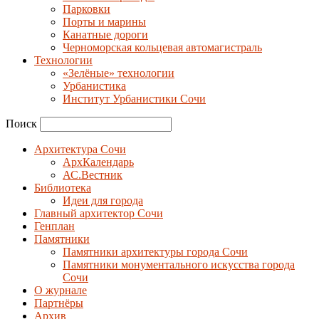
Парковки
Порты и марины
Канатные дороги
Черноморская кольцевая автомагистраль
Технологии
«Зелёные» технологии
Урбанистика
Институт Урбанистики Сочи
Поиск
Архитектура Сочи
АрхКалендарь
АС.Вестник
Библиотека
Идеи для города
Главный архитектор Сочи
Генплан
Памятники
Памятники архитектуры города Сочи
Памятники монументального искусства города
Сочи
О журнале
Партнёры
Архив