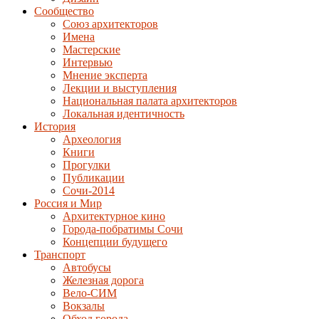
Сообщество
Союз архитекторов
Имена
Мастерские
Интервью
Мнение эксперта
Лекции и выступления
Национальная палата архитекторов
Локальная идентичность
История
Археология
Книги
Прогулки
Публикации
Сочи-2014
Россия и Мир
Архитектурное кино
Города-побратимы Сочи
Концепции будущего
Транспорт
Автобусы
Железная дорога
Вело-СИМ
Вокзалы
Обход города