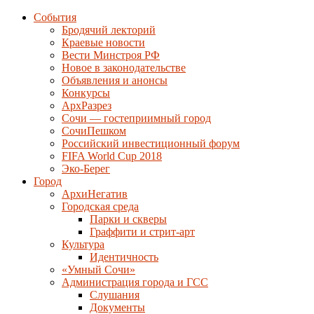
События
Бродячий лекторий
Краевые новости
Вести Минстроя РФ
Новое в законодательстве
Объявления и анонсы
Конкурсы
АрхРазрез
Сочи — гостеприимный город
СочиПешком
Российский инвестиционный форум
FIFA World Cup 2018
Эко-Берег
Город
АрхиНегатив
Городская среда
Парки и скверы
Граффити и стрит-арт
Культура
Идентичность
«Умный Сочи»
Администрация города и ГСС
Слушания
Документы