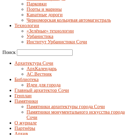
Парковки
Порты и марины
Канатные дороги
Черноморская кольцевая автомагистраль
Технологии
«Зелёные» технологии
Урбанистика
Институт Урбанистики Сочи
Поиск
Архитектура Сочи
АрхКалендарь
АС.Вестник
Библиотека
Идеи для города
Главный архитектор Сочи
Генплан
Памятники
Памятники архитектуры города Сочи
Памятники монументального искусства города
Сочи
О журнале
Партнёры
Архив