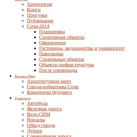
Археология
Книги
Прогулки
Публикации
Сочи-2014
Планировка
Спортивные объекты
Оформление
Гостиницы, медиацентры и университет
Павильоны
Социальные объекты
Объекты инфраструктуры
После олимпиады
Россия и Мир
Архитектурное кино
Города-побратимы Сочи
Концепции будущего
Транспорт
Автобусы
Железная дорога
Вело-СИМ
Вокзалы
Обход города
Дублер
Совмещённая дорога