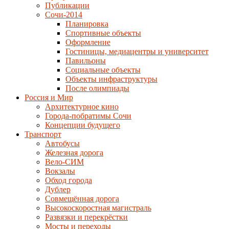
Публикации
Сочи-2014
Планировка
Спортивные объекты
Оформление
Гостиницы, медиацентры и университет
Павильоны
Социальные объекты
Объекты инфраструктуры
После олимпиады
Россия и Мир
Архитектурное кино
Города-побратимы Сочи
Концепции будущего
Транспорт
Автобусы
Железная дорога
Вело-СИМ
Вокзалы
Обход города
Дублер
Совмещённая дорога
Высокоскоростная магистраль
Развязки и перекрёстки
Мосты и переходы