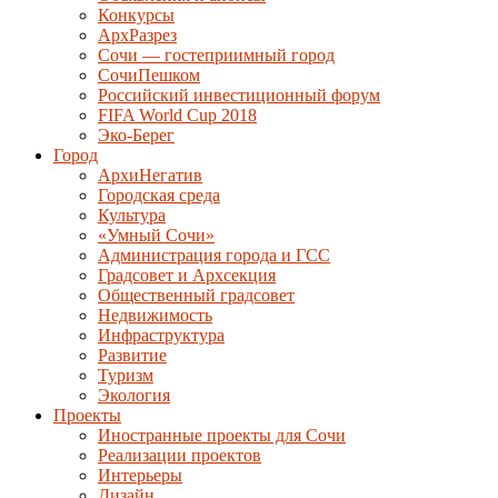
Конкурсы
АрхРазрез
Сочи — гостеприимный город
СочиПешком
Российский инвестиционный форум
FIFA World Cup 2018
Эко-Берег
Город
АрхиНегатив
Городская среда
Культура
«Умный Сочи»
Администрация города и ГСС
Градсовет и Архсекция
Общественный градсовет
Недвижимость
Инфраструктура
Развитие
Туризм
Экология
Проекты
Иностранные проекты для Сочи
Реализации проектов
Интерьеры
Дизайн