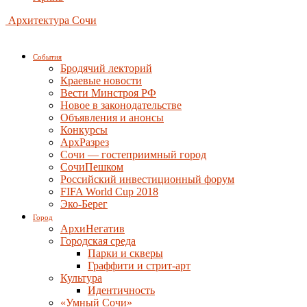
Архитектура Сочи
События
Бродячий лекторий
Краевые новости
Вести Минстроя РФ
Новое в законодательстве
Объявления и анонсы
Конкурсы
АрхРазрез
Сочи — гостеприимный город
СочиПешком
Российский инвестиционный форум
FIFA World Cup 2018
Эко-Берег
Город
АрхиНегатив
Городская среда
Парки и скверы
Граффити и стрит-арт
Культура
Идентичность
«Умный Сочи»