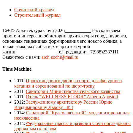
Сочинский краевед
Строительный журнал
16+ © Архитектура Сочи 2026___________ Рассказываем
просто и интересно об истории архитектуры города курорта,
основных тенденциях формирования его нового облика, а
также знаковых событиях в архитектурной
жизни_________________ тел. редакции: +7(988)2387111
Свяжитесь с нами:
arch-sochi@mail.ru
Time Machine
2011
:
Проект ледового дворца спорта для фигурного
катания и соревнований по шорт-треку
2011
:
Санаторий Министерства сельского хозяйства
2011
:
Отель “WELLNESS FLOOR” Alberto Apostoli
2012
:
Заслуженному архитектору России Юрию
Владимировичу Львову - 85!
2014
:
Санаторий "Красмашевский": модернизированная
неоклассика
2014
:
Федеральные трассы и развязки Сочи обследованы
дорожным сканером