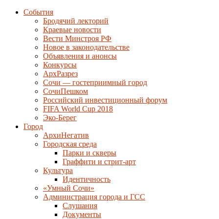
События
Бродячий лекторий
Краевые новости
Вести Минстроя РФ
Новое в законодательстве
Объявления и анонсы
Конкурсы
АрхРазрез
Сочи — гостеприимный город
СочиПешком
Российский инвестиционный форум
FIFA World Cup 2018
Эко-Берег
Город
АрхиНегатив
Городская среда
Парки и скверы
Граффити и стрит-арт
Культура
Идентичность
«Умный Сочи»
Администрация города и ГСС
Слушания
Документы