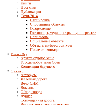
Книги
Прогулки
Публикации
Сочи-2014
Планировка
Спортивные объекты
Оформление
Гостиницы, медиацентры и университет
Павильоны
Социальные объекты
Объекты инфраструктуры
После олимпиады
Россия и Мир
Архитектурное кино
Города-побратимы Сочи
Концепции будущего
Транспорт
Автобусы
Железная дорога
Вело-СИМ
Вокзалы
Обход города
Дублер
Совмещённая дорога
Высокоскоростная магистраль