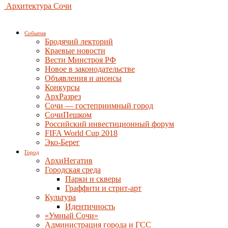
Архитектура Сочи
События
Бродячий лекторий
Краевые новости
Вести Минстроя РФ
Новое в законодательстве
Объявления и анонсы
Конкурсы
АрхРазрез
Сочи — гостеприимный город
СочиПешком
Российский инвестиционный форум
FIFA World Cup 2018
Эко-Берег
Город
АрхиНегатив
Городская среда
Парки и скверы
Граффити и стрит-арт
Культура
Идентичность
«Умный Сочи»
Администрация города и ГСС