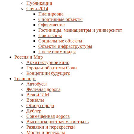
Публикации
Сочи-2014
Планировка
Спортивные объекты
Оформление
Гостиницы, медиацентры и университет
Павильоны
Социальные объекты
Объекты инфраструктуры
После олимпиады
Россия и Мир
Архитектурное кино
Города-побратимы Сочи
Концепции будущего
Транспорт
Автобусы
Железная дорога
Вело-СИМ
Вокзалы
Обход города
Дублер
Совмещённая дорога
Высокоскоростная магистраль
Развязки и перекрёстки
Мосты и переходы