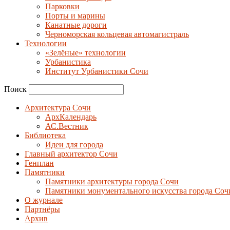
Парковки
Порты и марины
Канатные дороги
Черноморская кольцевая автомагистраль
Технологии
«Зелёные» технологии
Урбанистика
Институт Урбанистики Сочи
Поиск
Архитектура Сочи
АрхКалендарь
АС.Вестник
Библиотека
Идеи для города
Главный архитектор Сочи
Генплан
Памятники
Памятники архитектуры города Сочи
Памятники монументального искусства города Соч
О журнале
Партнёры
Архив