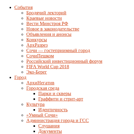
События
Бродячий лекторий
Краевые новости
Вести Минстроя РФ
Новое в законодательстве
Объявления и анонсы
Конкурсы
АрхРазрез
Сочи — гостеприимный город
СочиПешком
Российский инвестиционный форум
FIFA World Cup 2018
Эко-Берег
Город
АрхиНегатив
Городская среда
Парки и скверы
Граффити и стрит-арт
Культура
Идентичность
«Умный Сочи»
Администрация города и ГСС
Слушания
Документы