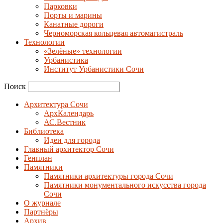
Парковки
Порты и марины
Канатные дороги
Черноморская кольцевая автомагистраль
Технологии
«Зелёные» технологии
Урбанистика
Институт Урбанистики Сочи
Поиск
Архитектура Сочи
АрхКалендарь
АС.Вестник
Библиотека
Идеи для города
Главный архитектор Сочи
Генплан
Памятники
Памятники архитектуры города Сочи
Памятники монументального искусства города
Сочи
О журнале
Партнёры
Архив