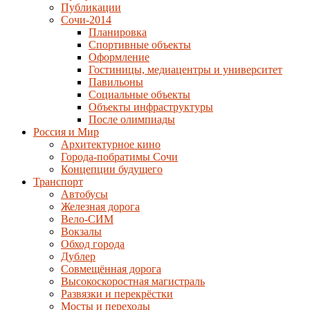
Публикации
Сочи-2014
Планировка
Спортивные объекты
Оформление
Гостиницы, медиацентры и университет
Павильоны
Социальные объекты
Объекты инфраструктуры
После олимпиады
Россия и Мир
Архитектурное кино
Города-побратимы Сочи
Концепции будущего
Транспорт
Автобусы
Железная дорога
Вело-СИМ
Вокзалы
Обход города
Дублер
Совмещённая дорога
Высокоскоростная магистраль
Развязки и перекрёстки
Мосты и переходы