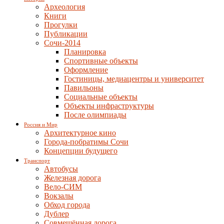
Археология
Книги
Прогулки
Публикации
Сочи-2014
Планировка
Спортивные объекты
Оформление
Гостиницы, медиацентры и университет
Павильоны
Социальные объекты
Объекты инфраструктуры
После олимпиады
Россия и Мир
Архитектурное кино
Города-побратимы Сочи
Концепции будущего
Транспорт
Автобусы
Железная дорога
Вело-СИМ
Вокзалы
Обход города
Дублер
Совмещённая дорога