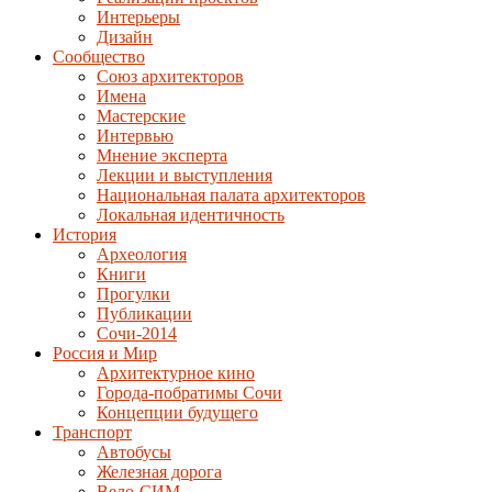
Интерьеры
Дизайн
Сообщество
Союз архитекторов
Имена
Мастерские
Интервью
Мнение эксперта
Лекции и выступления
Национальная палата архитекторов
Локальная идентичность
История
Археология
Книги
Прогулки
Публикации
Сочи-2014
Россия и Мир
Архитектурное кино
Города-побратимы Сочи
Концепции будущего
Транспорт
Автобусы
Железная дорога
Вело-СИМ