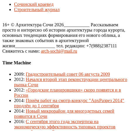
Сочинский краевед
Строительный журнал
16+ © Архитектура Сочи 2026___________ Рассказываем
просто и интересно об истории архитектуры города курорта,
основных тенденциях формирования его нового облика, а
также знаковых событиях в архитектурной
жизни_________________ тел. редакции: +7(988)2387111
Свяжитесь с нами:
arch-sochi@mail.ru
Time Machine
2009
:
Градостроительный совет 06 августа 2009
2012
:
Начался второй этап реконструкции центрального
рынка Сочи
2012
:
«Городские планировщики» скоро появятся и в
России
2014
:
Приём работ на смотр-конкурс "АрхРазрез 2014"
продлён до 1 сентября
2014
:
Новый микрорайон для многодетных семей
появится в Сочи
2016
:
С сентября этого года экспертиза на
экономическую эффективность типовых проектов