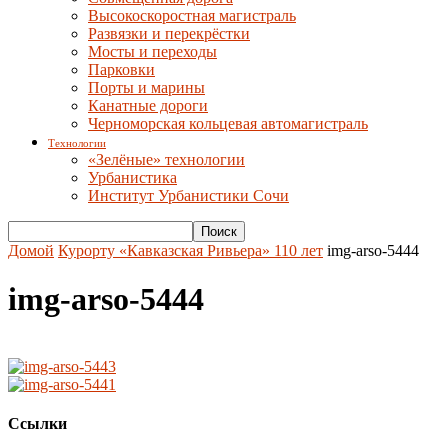
Высокоскоростная магистраль
Развязки и перекрёстки
Мосты и переходы
Парковки
Порты и марины
Канатные дороги
Черноморская кольцевая автомагистраль
Технологии
«Зелёные» технологии
Урбанистика
Институт Урбанистики Сочи
Домой
Курорту «Кавказская Ривьера» 110 лет
img-arso-5444
img-arso-5444
Ссылки