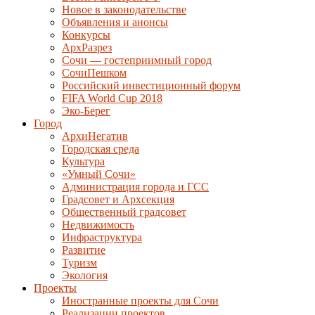
Новое в законодательстве
Объявления и анонсы
Конкурсы
АрхРазрез
Сочи — гостеприимный город
СочиПешком
Российский инвестиционный форум
FIFA World Cup 2018
Эко-Берег
Город
АрхиНегатив
Городская среда
Культура
«Умный Сочи»
Администрация города и ГСС
Градсовет и Архсекция
Общественный градсовет
Недвижимость
Инфраструктура
Развитие
Туризм
Экология
Проекты
Иностранные проекты для Сочи
Реализации проектов