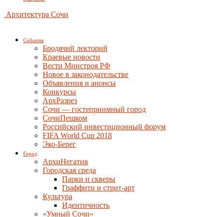
Архитектура Сочи
События
Бродячий лекторий
Краевые новости
Вести Минстроя РФ
Новое в законодательстве
Объявления и анонсы
Конкурсы
АрхРазрез
Сочи — гостеприимный город
СочиПешком
Российский инвестиционный форум
FIFA World Cup 2018
Эко-Берег
Город
АрхиНегатив
Городская среда
Парки и скверы
Граффити и стрит-арт
Культура
Идентичность
«Умный Сочи»