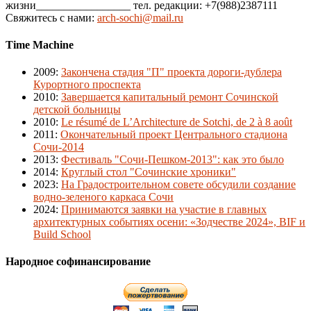
жизни_________________ тел. редакции: +7(988)2387111
Свяжитесь с нами:
arch-sochi@mail.ru
Time Machine
2009
:
Закончена стадия "П" проекта дороги-дублера
Курортного проспекта
2010
:
Завершается капитальный ремонт Сочинской
детской больницы
2010
:
Le résumé de L’Architecture de Sotchi, de 2 à 8 août
2011
:
Окончательный проект Центрального стадиона
Сочи-2014
2013
:
Фестиваль "Сочи-Пешком-2013": как это было
2014
:
Круглый стол "Сочинские хроники"
2023
:
На Градостроительном совете обсудили создание
водно-зеленого каркаса Сочи
2024
:
Принимаются заявки на участие в главных
архитектурных событиях осени: «Зодчестве 2024», BIF и
Build School
Народное софинансирование