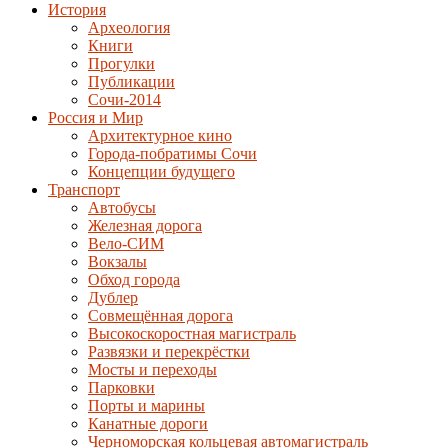
История
Археология
Книги
Прогулки
Публикации
Сочи-2014
Россия и Мир
Архитектурное кино
Города-побратимы Сочи
Концепции будущего
Транспорт
Автобусы
Железная дорога
Вело-СИМ
Вокзалы
Обход города
Дублер
Совмещённая дорога
Высокоскоростная магистраль
Развязки и перекрёстки
Мосты и переходы
Парковки
Порты и марины
Канатные дороги
Черноморская кольцевая автомагистраль