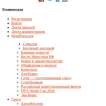
Техническое
Регистрация
Войти
Лента записей
Лента комментариев
WordPress.org
События
Бродячий лекторий
Краевые новости
Вести Минстроя РФ
Новое в законодательстве
Объявления и анонсы
Конкурсы
АрхРазрез
Сочи — гостеприимный город
СочиПешком
Российский инвестиционный форум
FIFA World Cup 2018
Эко-Берег
Город
АрхиНегатив