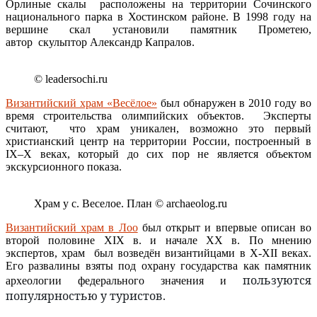
Орлиные скалы расположены на территории Сочинского
национального парка в Хостинском районе. В 1998 году на
вершине скал установили памятник Прометею,
автор скульптор Александр Капралов.
© leadersochi.ru
Византийский храм «Весёлое»
был обнаружен в 2010 году во
время строительства олимпийских объектов. Эксперты
считают, что храм уникален, возможно это первый
христианский центр на территории России, построенный в
IX–X веках, который до сих пор не является объектом
экскурсионного показа.
Храм у с. Веселое. План © archaeolog.ru
Византийский храм в Лоо
был открыт и впервые описан во
второй половине XIX в. и начале ХХ в. По мнению
экспертов, храм был возведён византийцами в X-XII веках.
Его развалины взяты под охрану государства как памятник
пользуются
археологии федерального значения и
популярностью у туристов
.