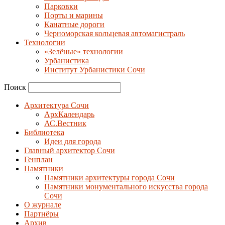
Парковки
Порты и марины
Канатные дороги
Черноморская кольцевая автомагистраль
Технологии
«Зелёные» технологии
Урбанистика
Институт Урбанистики Сочи
Поиск
Архитектура Сочи
АрхКалендарь
АС.Вестник
Библиотека
Идеи для города
Главный архитектор Сочи
Генплан
Памятники
Памятники архитектуры города Сочи
Памятники монументального искусства города
Сочи
О журнале
Партнёры
Архив