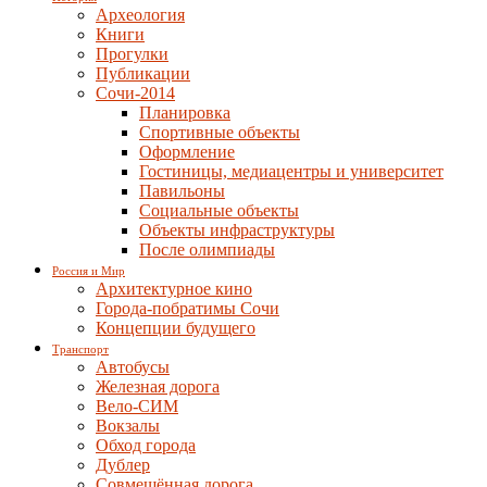
Археология
Книги
Прогулки
Публикации
Сочи-2014
Планировка
Спортивные объекты
Оформление
Гостиницы, медиацентры и университет
Павильоны
Социальные объекты
Объекты инфраструктуры
После олимпиады
Россия и Мир
Архитектурное кино
Города-побратимы Сочи
Концепции будущего
Транспорт
Автобусы
Железная дорога
Вело-СИМ
Вокзалы
Обход города
Дублер
Совмещённая дорога