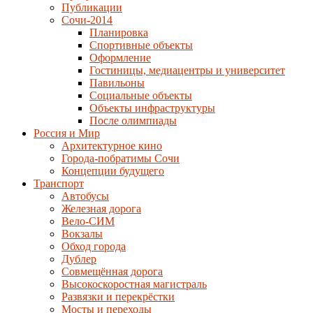
Публикации
Сочи-2014
Планировка
Спортивные объекты
Оформление
Гостиницы, медиацентры и университет
Павильоны
Социальные объекты
Объекты инфраструктуры
После олимпиады
Россия и Мир
Архитектурное кино
Города-побратимы Сочи
Концепции будущего
Транспорт
Автобусы
Железная дорога
Вело-СИМ
Вокзалы
Обход города
Дублер
Совмещённая дорога
Высокоскоростная магистраль
Развязки и перекрёстки
Мосты и переходы