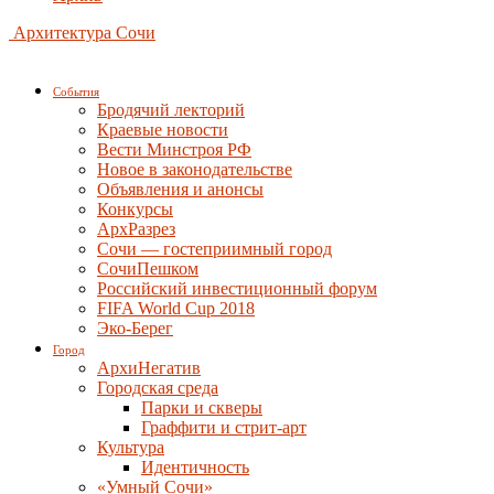
Архитектура Сочи
События
Бродячий лекторий
Краевые новости
Вести Минстроя РФ
Новое в законодательстве
Объявления и анонсы
Конкурсы
АрхРазрез
Сочи — гостеприимный город
СочиПешком
Российский инвестиционный форум
FIFA World Cup 2018
Эко-Берег
Город
АрхиНегатив
Городская среда
Парки и скверы
Граффити и стрит-арт
Культура
Идентичность
«Умный Сочи»