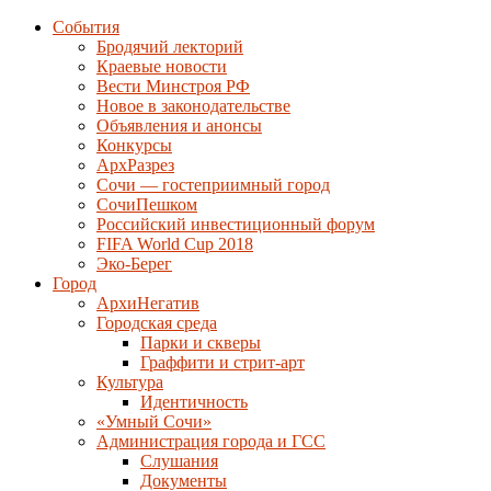
События
Бродячий лекторий
Краевые новости
Вести Минстроя РФ
Новое в законодательстве
Объявления и анонсы
Конкурсы
АрхРазрез
Сочи — гостеприимный город
СочиПешком
Российский инвестиционный форум
FIFA World Cup 2018
Эко-Берег
Город
АрхиНегатив
Городская среда
Парки и скверы
Граффити и стрит-арт
Культура
Идентичность
«Умный Сочи»
Администрация города и ГСС
Слушания
Документы