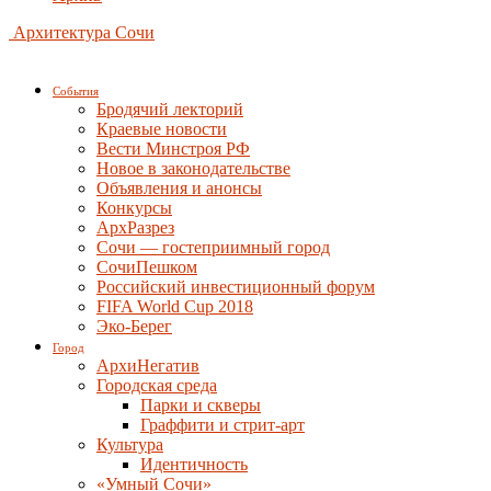
Архитектура Сочи
События
Бродячий лекторий
Краевые новости
Вести Минстроя РФ
Новое в законодательстве
Объявления и анонсы
Конкурсы
АрхРазрез
Сочи — гостеприимный город
СочиПешком
Российский инвестиционный форум
FIFA World Cup 2018
Эко-Берег
Город
АрхиНегатив
Городская среда
Парки и скверы
Граффити и стрит-арт
Культура
Идентичность
«Умный Сочи»