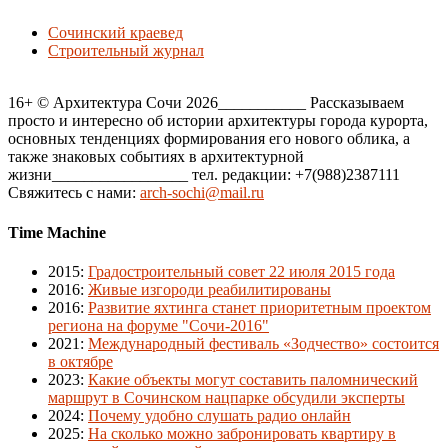
Сочинский краевед
Строительный журнал
16+ © Архитектура Сочи 2026___________ Рассказываем
просто и интересно об истории архитектуры города курорта,
основных тенденциях формирования его нового облика, а
также знаковых событиях в архитектурной
жизни_________________ тел. редакции: +7(988)2387111
Свяжитесь с нами:
arch-sochi@mail.ru
Time Machine
2015
:
Градостроительный совет 22 июля 2015 года
2016
:
Живые изгороди реабилитированы
2016
:
Развитие яхтинга станет приоритетным проектом
региона на форуме "Сочи-2016"
2021
:
Международный фестиваль «Зодчество» состоится
в октябре
2023
:
Какие объекты могут составить паломнический
маршрут в Сочинском нацпарке обсудили эксперты
2024
:
Почему удобно слушать радио онлайн
2025
:
На сколько можно забронировать квартиру в