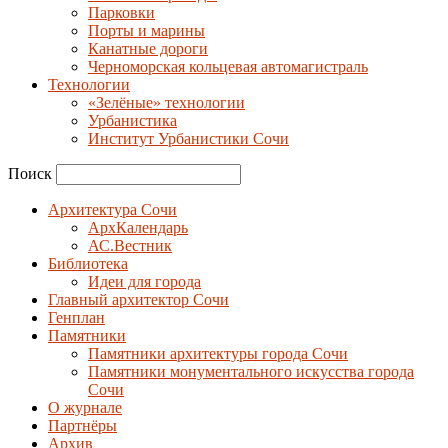
Парковки
Порты и марины
Канатные дороги
Черноморская кольцевая автомагистраль
Технологии
«Зелёные» технологии
Урбанистика
Институт Урбанистики Сочи
Поиск
Архитектура Сочи
АрхКалендарь
АС.Вестник
Библиотека
Идеи для города
Главный архитектор Сочи
Генплан
Памятники
Памятники архитектуры города Сочи
Памятники монументального искусства города
Сочи
О журнале
Партнёры
Архив