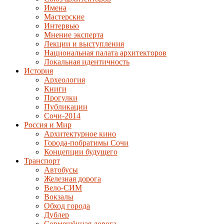
Имена
Мастерские
Интервью
Мнение эксперта
Лекции и выступления
Национальная палата архитекторов
Локальная идентичность
История
Археология
Книги
Прогулки
Публикации
Сочи-2014
Россия и Мир
Архитектурное кино
Города-побратимы Сочи
Концепции будущего
Транспорт
Автобусы
Железная дорога
Вело-СИМ
Вокзалы
Обход города
Дублер
Совмещённая дорога