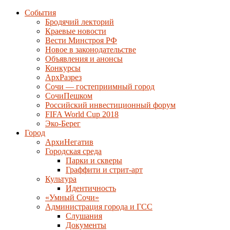
События
Бродячий лекторий
Краевые новости
Вести Минстроя РФ
Новое в законодательстве
Объявления и анонсы
Конкурсы
АрхРазрез
Сочи — гостеприимный город
СочиПешком
Российский инвестиционный форум
FIFA World Cup 2018
Эко-Берег
Город
АрхиНегатив
Городская среда
Парки и скверы
Граффити и стрит-арт
Культура
Идентичность
«Умный Сочи»
Администрация города и ГСС
Слушания
Документы