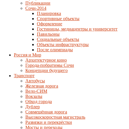
Публикации
Сочи-2014
Планировка
Спортивные объекты
Оформление
Гостиницы, медиацентры и университет
Павильоны
Социальные объекты
Объекты инфраструктуры
После олимпиады
Россия и Мир
Архитектурное кино
Города-побратимы Сочи
Концепции будущего
Транспорт
Автобусы
Железная дорога
Вело-СИМ
Вокзалы
Обход города
Дублер
Совмещённая дорога
Высокоскоростная магистраль
Развязки и перекрёстки
Мосты и переходы