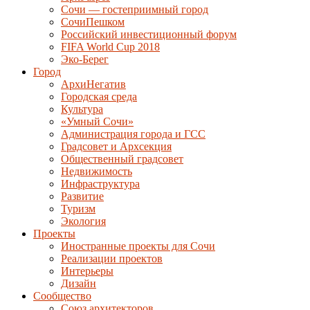
Сочи — гостеприимный город
СочиПешком
Российский инвестиционный форум
FIFA World Cup 2018
Эко-Берег
Город
АрхиНегатив
Городская среда
Культура
«Умный Сочи»
Администрация города и ГСС
Градсовет и Архсекция
Общественный градсовет
Недвижимость
Инфраструктура
Развитие
Туризм
Экология
Проекты
Иностранные проекты для Сочи
Реализации проектов
Интерьеры
Дизайн
Сообщество
Союз архитекторов