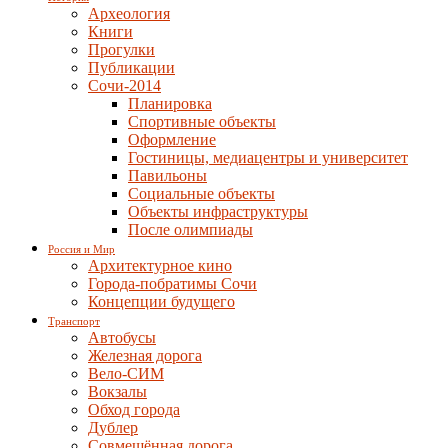
Археология
Книги
Прогулки
Публикации
Сочи-2014
Планировка
Спортивные объекты
Оформление
Гостиницы, медиацентры и университет
Павильоны
Социальные объекты
Объекты инфраструктуры
После олимпиады
Россия и Мир
Архитектурное кино
Города-побратимы Сочи
Концепции будущего
Транспорт
Автобусы
Железная дорога
Вело-СИМ
Вокзалы
Обход города
Дублер
Совмещённая дорога