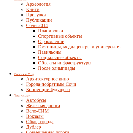
Археология
Книги
Прогулки
Публикации
Сочи-2014
Планировка
Спортивные объекты
Оформление
Гостиницы, медиацентры и университет
Павильоны
Социальные объекты
Объекты инфраструктуры
После олимпиады
Россия и Мир
Архитектурное кино
Города-побратимы Сочи
Концепции будущего
Транспорт
Автобусы
Железная дорога
Вело-СИМ
Вокзалы
Обход города
Дублер
Совмещённая дорога