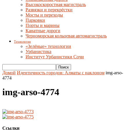
Высокоскоростная магистраль
Развязки и перекрёстки
Мосты и переходы
Парковки
Порты и марины
Канатные дороги
Черноморская кольцевая автомагистраль
Технологии
«Зелёные» технологии
Урбанистика
Институт Урбанистики Сочи
Домой
Идентичность городов: Алматы с наклоном
img-arso-
4774
img-arso-4774
Ссылки