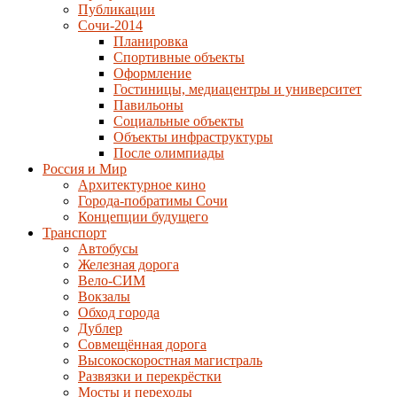
Публикации
Сочи-2014
Планировка
Спортивные объекты
Оформление
Гостиницы, медиацентры и университет
Павильоны
Социальные объекты
Объекты инфраструктуры
После олимпиады
Россия и Мир
Архитектурное кино
Города-побратимы Сочи
Концепции будущего
Транспорт
Автобусы
Железная дорога
Вело-СИМ
Вокзалы
Обход города
Дублер
Совмещённая дорога
Высокоскоростная магистраль
Развязки и перекрёстки
Мосты и переходы