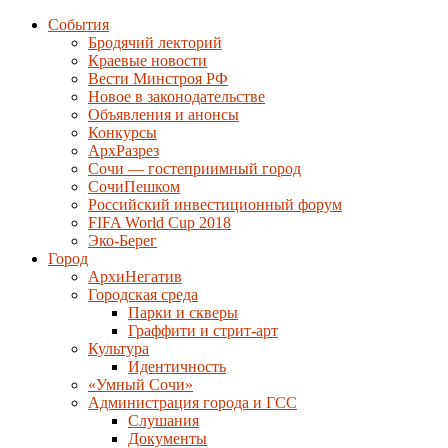
События
Бродячий лекторий
Краевые новости
Вести Минстроя РФ
Новое в законодательстве
Объявления и анонсы
Конкурсы
АрхРазрез
Сочи — гостеприимный город
СочиПешком
Российский инвестиционный форум
FIFA World Cup 2018
Эко-Берег
Город
АрхиНегатив
Городская среда
Парки и скверы
Граффити и стрит-арт
Культура
Идентичность
«Умный Сочи»
Администрация города и ГСС
Слушания
Документы