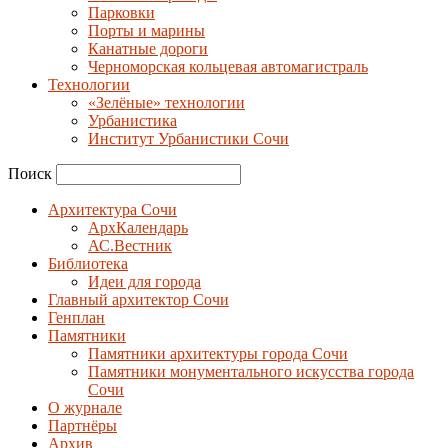
Парковки
Порты и марины
Канатные дороги
Черноморская кольцевая автомагистраль
Технологии
«Зелёные» технологии
Урбанистика
Институт Урбанистики Сочи
Поиск
Архитектура Сочи
АрхКалендарь
АС.Вестник
Библиотека
Идеи для города
Главный архитектор Сочи
Генплан
Памятники
Памятники архитектуры города Сочи
Памятники монументального искусства города
Сочи
О журнале
Партнёры
Архив