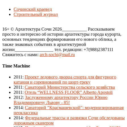
Сочинский краевед
Строительный журнал
16+ © Архитектура Сочи 2026___________ Рассказываем
просто и интересно об истории архитектуры города курорта,
основных тенденциях формирования его нового облика, а
также знаковых событиях в архитектурной
жизни_________________ тел. редакции: +7(988)2387111
Свяжитесь с нами:
arch-sochi@mail.ru
Time Machine
2011
:
Проект ледового дворца спорта для фигурного
катания и соревнований по шорт-треку
2011
:
Санаторий Министерства сельского хозяйства
2011
:
Отель “WELLNESS FLOOR” Alberto Apostoli
2012
:
Заслуженному архитектору России Юрию
Владимировичу Львову - 85!
2014
:
Санаторий "Красмашевский": модернизированная
неоклассика
2014
:
Федеральные трассы и развязки Сочи обследованы
дорожным сканером