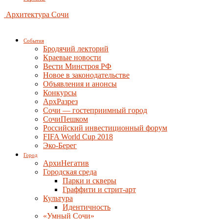
Архитектура Сочи
События
Бродячий лекторий
Краевые новости
Вести Минстроя РФ
Новое в законодательстве
Объявления и анонсы
Конкурсы
АрхРазрез
Сочи — гостеприимный город
СочиПешком
Российский инвестиционный форум
FIFA World Cup 2018
Эко-Берег
Город
АрхиНегатив
Городская среда
Парки и скверы
Граффити и стрит-арт
Культура
Идентичность
«Умный Сочи»