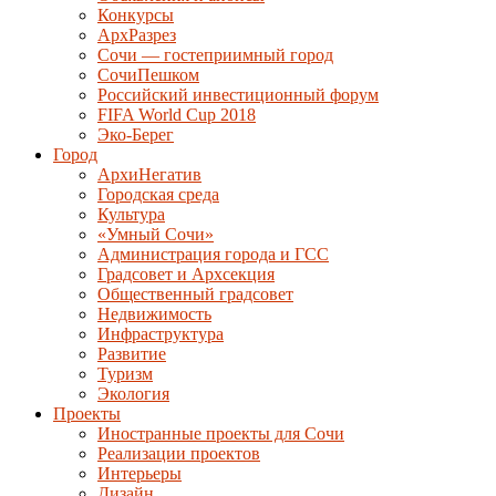
Конкурсы
АрхРазрез
Сочи — гостеприимный город
СочиПешком
Российский инвестиционный форум
FIFA World Cup 2018
Эко-Берег
Город
АрхиНегатив
Городская среда
Культура
«Умный Сочи»
Администрация города и ГСС
Градсовет и Архсекция
Общественный градсовет
Недвижимость
Инфраструктура
Развитие
Туризм
Экология
Проекты
Иностранные проекты для Сочи
Реализации проектов
Интерьеры
Дизайн