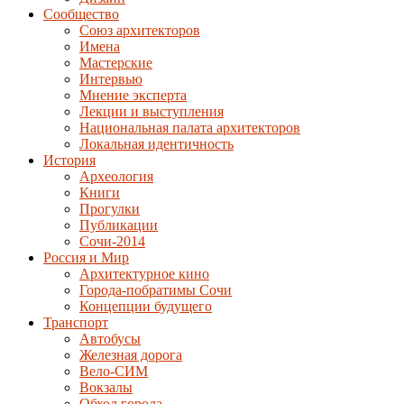
Сообщество
Союз архитекторов
Имена
Мастерские
Интервью
Мнение эксперта
Лекции и выступления
Национальная палата архитекторов
Локальная идентичность
История
Археология
Книги
Прогулки
Публикации
Сочи-2014
Россия и Мир
Архитектурное кино
Города-побратимы Сочи
Концепции будущего
Транспорт
Автобусы
Железная дорога
Вело-СИМ
Вокзалы
Обход города