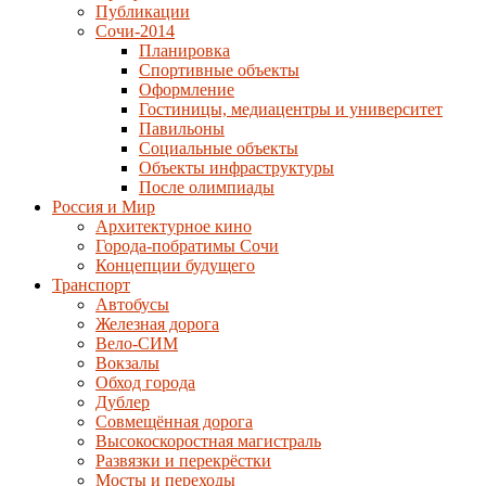
Публикации
Сочи-2014
Планировка
Спортивные объекты
Оформление
Гостиницы, медиацентры и университет
Павильоны
Социальные объекты
Объекты инфраструктуры
После олимпиады
Россия и Мир
Архитектурное кино
Города-побратимы Сочи
Концепции будущего
Транспорт
Автобусы
Железная дорога
Вело-СИМ
Вокзалы
Обход города
Дублер
Совмещённая дорога
Высокоскоростная магистраль
Развязки и перекрёстки
Мосты и переходы