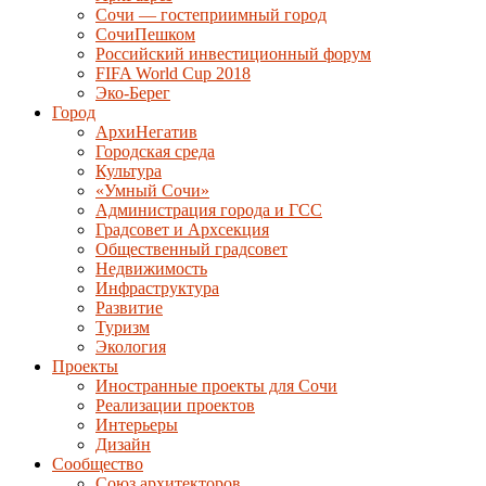
Сочи — гостеприимный город
СочиПешком
Российский инвестиционный форум
FIFA World Cup 2018
Эко-Берег
Город
АрхиНегатив
Городская среда
Культура
«Умный Сочи»
Администрация города и ГСС
Градсовет и Архсекция
Общественный градсовет
Недвижимость
Инфраструктура
Развитие
Туризм
Экология
Проекты
Иностранные проекты для Сочи
Реализации проектов
Интерьеры
Дизайн
Сообщество
Союз архитекторов