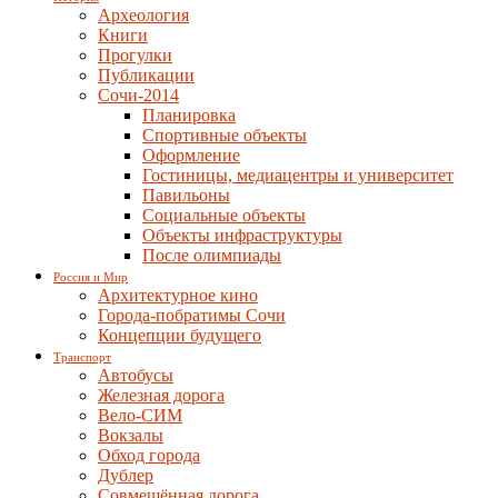
Археология
Книги
Прогулки
Публикации
Сочи-2014
Планировка
Спортивные объекты
Оформление
Гостиницы, медиацентры и университет
Павильоны
Социальные объекты
Объекты инфраструктуры
После олимпиады
Россия и Мир
Архитектурное кино
Города-побратимы Сочи
Концепции будущего
Транспорт
Автобусы
Железная дорога
Вело-СИМ
Вокзалы
Обход города
Дублер
Совмещённая дорога