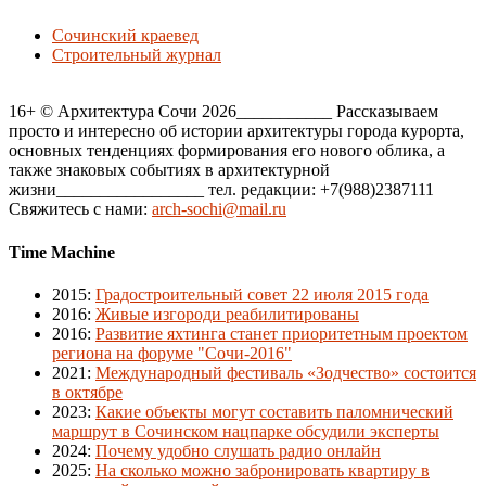
Сочинский краевед
Строительный журнал
16+ © Архитектура Сочи 2026___________ Рассказываем
просто и интересно об истории архитектуры города курорта,
основных тенденциях формирования его нового облика, а
также знаковых событиях в архитектурной
жизни_________________ тел. редакции: +7(988)2387111
Свяжитесь с нами:
arch-sochi@mail.ru
Time Machine
2015
:
Градостроительный совет 22 июля 2015 года
2016
:
Живые изгороди реабилитированы
2016
:
Развитие яхтинга станет приоритетным проектом
региона на форуме "Сочи-2016"
2021
:
Международный фестиваль «Зодчество» состоится
в октябре
2023
:
Какие объекты могут составить паломнический
маршрут в Сочинском нацпарке обсудили эксперты
2024
:
Почему удобно слушать радио онлайн
2025
:
На сколько можно забронировать квартиру в