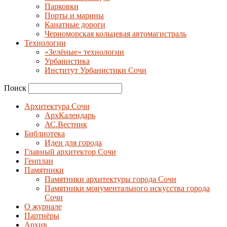
Парковки
Порты и марины
Канатные дороги
Черноморская кольцевая автомагистраль
Технологии
«Зелёные» технологии
Урбанистика
Институт Урбанистики Сочи
Поиск
Архитектура Сочи
АрхКалендарь
АС.Вестник
Библиотека
Идеи для города
Главный архитектор Сочи
Генплан
Памятники
Памятники архитектуры города Сочи
Памятники монументального искусства города
Сочи
О журнале
Партнёры
Архив