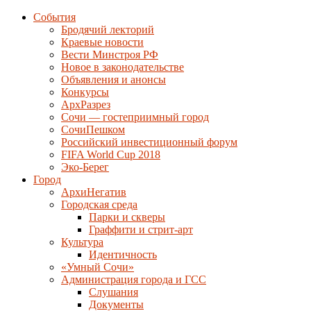
События
Бродячий лекторий
Краевые новости
Вести Минстроя РФ
Новое в законодательстве
Объявления и анонсы
Конкурсы
АрхРазрез
Сочи — гостеприимный город
СочиПешком
Российский инвестиционный форум
FIFA World Cup 2018
Эко-Берег
Город
АрхиНегатив
Городская среда
Парки и скверы
Граффити и стрит-арт
Культура
Идентичность
«Умный Сочи»
Администрация города и ГСС
Слушания
Документы