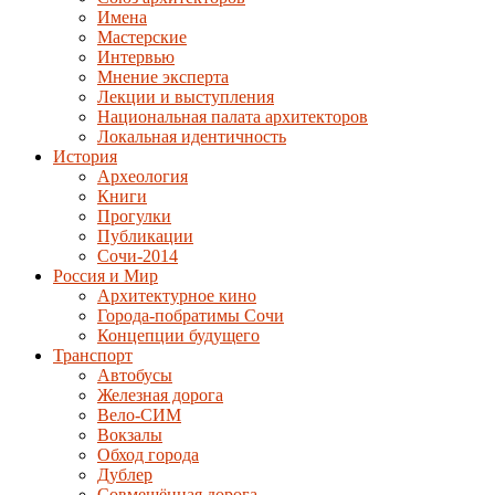
Имена
Мастерские
Интервью
Мнение эксперта
Лекции и выступления
Национальная палата архитекторов
Локальная идентичность
История
Археология
Книги
Прогулки
Публикации
Сочи-2014
Россия и Мир
Архитектурное кино
Города-побратимы Сочи
Концепции будущего
Транспорт
Автобусы
Железная дорога
Вело-СИМ
Вокзалы
Обход города
Дублер
Совмещённая дорога