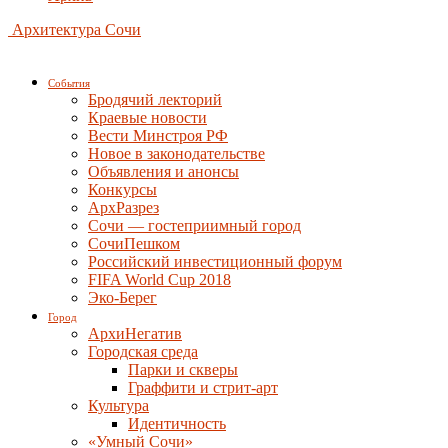
Архитектура Сочи
События
Бродячий лекторий
Краевые новости
Вести Минстроя РФ
Новое в законодательстве
Объявления и анонсы
Конкурсы
АрхРазрез
Сочи — гостеприимный город
СочиПешком
Российский инвестиционный форум
FIFA World Cup 2018
Эко-Берег
Город
АрхиНегатив
Городская среда
Парки и скверы
Граффити и стрит-арт
Культура
Идентичность
«Умный Сочи»