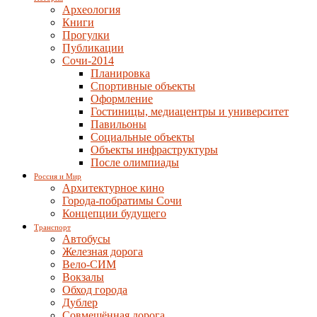
Археология
Книги
Прогулки
Публикации
Сочи-2014
Планировка
Спортивные объекты
Оформление
Гостиницы, медиацентры и университет
Павильоны
Социальные объекты
Объекты инфраструктуры
После олимпиады
Россия и Мир
Архитектурное кино
Города-побратимы Сочи
Концепции будущего
Транспорт
Автобусы
Железная дорога
Вело-СИМ
Вокзалы
Обход города
Дублер
Совмещённая дорога