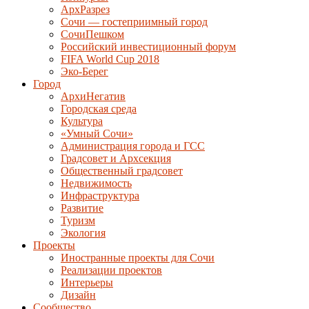
АрхРазрез
Сочи — гостеприимный город
СочиПешком
Российский инвестиционный форум
FIFA World Cup 2018
Эко-Берег
Город
АрхиНегатив
Городская среда
Культура
«Умный Сочи»
Администрация города и ГСС
Градсовет и Архсекция
Общественный градсовет
Недвижимость
Инфраструктура
Развитие
Туризм
Экология
Проекты
Иностранные проекты для Сочи
Реализации проектов
Интерьеры
Дизайн
Сообщество