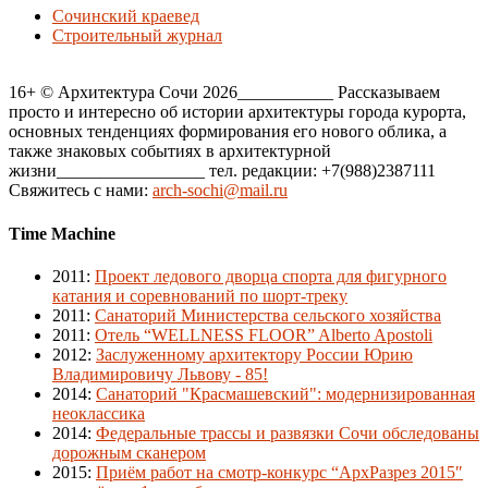
Сочинский краевед
Строительный журнал
16+ © Архитектура Сочи 2026___________ Рассказываем
просто и интересно об истории архитектуры города курорта,
основных тенденциях формирования его нового облика, а
также знаковых событиях в архитектурной
жизни_________________ тел. редакции: +7(988)2387111
Свяжитесь с нами:
arch-sochi@mail.ru
Time Machine
2011
:
Проект ледового дворца спорта для фигурного
катания и соревнований по шорт-треку
2011
:
Санаторий Министерства сельского хозяйства
2011
:
Отель “WELLNESS FLOOR” Alberto Apostoli
2012
:
Заслуженному архитектору России Юрию
Владимировичу Львову - 85!
2014
:
Санаторий "Красмашевский": модернизированная
неоклассика
2014
:
Федеральные трассы и развязки Сочи обследованы
дорожным сканером
2015
:
Приём работ на смотр-конкурс “АрхРазрез 2015″