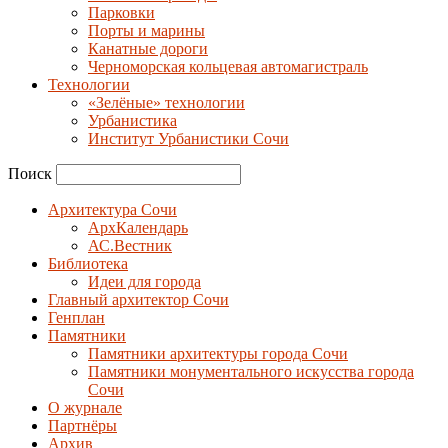
Парковки
Порты и марины
Канатные дороги
Черноморская кольцевая автомагистраль
Технологии
«Зелёные» технологии
Урбанистика
Институт Урбанистики Сочи
Поиск
Архитектура Сочи
АрхКалендарь
АС.Вестник
Библиотека
Идеи для города
Главный архитектор Сочи
Генплан
Памятники
Памятники архитектуры города Сочи
Памятники монументального искусства города
Сочи
О журнале
Партнёры
Архив