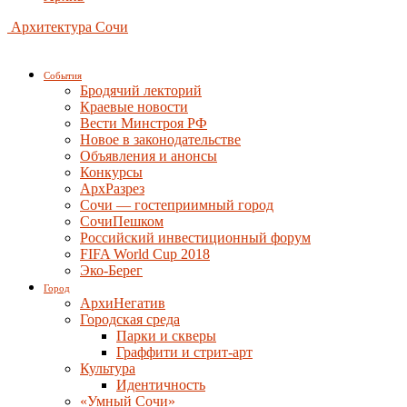
Архитектура Сочи
События
Бродячий лекторий
Краевые новости
Вести Минстроя РФ
Новое в законодательстве
Объявления и анонсы
Конкурсы
АрхРазрез
Сочи — гостеприимный город
СочиПешком
Российский инвестиционный форум
FIFA World Cup 2018
Эко-Берег
Город
АрхиНегатив
Городская среда
Парки и скверы
Граффити и стрит-арт
Культура
Идентичность
«Умный Сочи»