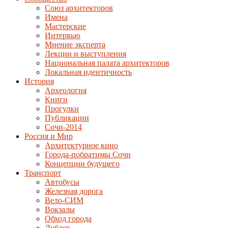
Союз архитекторов
Имена
Мастерские
Интервью
Мнение эксперта
Лекции и выступления
Национальная палата архитекторов
Локальная идентичность
История
Археология
Книги
Прогулки
Публикации
Сочи-2014
Россия и Мир
Архитектурное кино
Города-побратимы Сочи
Концепции будущего
Транспорт
Автобусы
Железная дорога
Вело-СИМ
Вокзалы
Обход города
Дублер