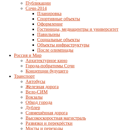
Публикации
Сочи-2014
Планировка
Спортивные объекты
Оформление
Гостиницы, медиацентры и университет
Павильоны
Социальные объекты
Объекты инфраструктуры
После олимпиады
Россия и Мир
Архитектурное кино
Города-побратимы Сочи
Концепции будущего
Транспорт
Автобусы
Железная дорога
Вело-СИМ
Вокзалы
Обход города
Дублер
Совмещённая дорога
Высокоскоростная магистраль
Развязки и перекрёстки
Мосты и переходы