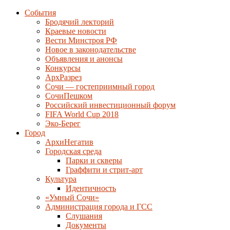
События
Бродячий лекторий
Краевые новости
Вести Минстроя РФ
Новое в законодательстве
Объявления и анонсы
Конкурсы
АрхРазрез
Сочи — гостеприимный город
СочиПешком
Российский инвестиционный форум
FIFA World Cup 2018
Эко-Берег
Город
АрхиНегатив
Городская среда
Парки и скверы
Граффити и стрит-арт
Культура
Идентичность
«Умный Сочи»
Администрация города и ГСС
Слушания
Документы