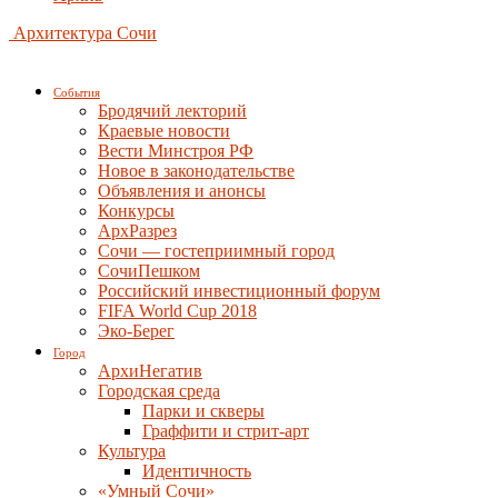
Архитектура Сочи
События
Бродячий лекторий
Краевые новости
Вести Минстроя РФ
Новое в законодательстве
Объявления и анонсы
Конкурсы
АрхРазрез
Сочи — гостеприимный город
СочиПешком
Российский инвестиционный форум
FIFA World Cup 2018
Эко-Берег
Город
АрхиНегатив
Городская среда
Парки и скверы
Граффити и стрит-арт
Культура
Идентичность
«Умный Сочи»