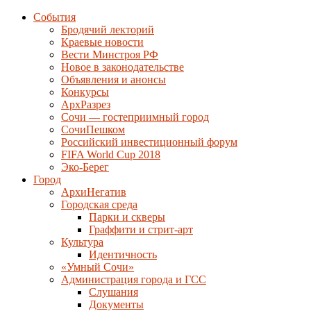
События
Бродячий лекторий
Краевые новости
Вести Минстроя РФ
Новое в законодательстве
Объявления и анонсы
Конкурсы
АрхРазрез
Сочи — гостеприимный город
СочиПешком
Российский инвестиционный форум
FIFA World Cup 2018
Эко-Берег
Город
АрхиНегатив
Городская среда
Парки и скверы
Граффити и стрит-арт
Культура
Идентичность
«Умный Сочи»
Администрация города и ГСС
Слушания
Документы