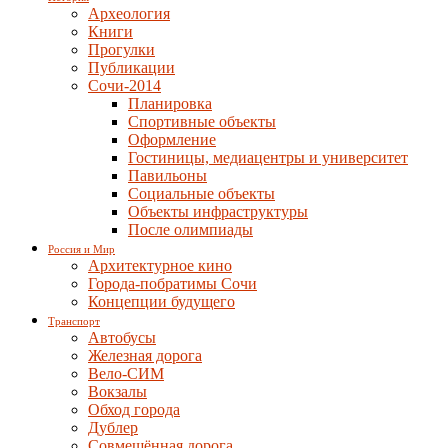
Археология
Книги
Прогулки
Публикации
Сочи-2014
Планировка
Спортивные объекты
Оформление
Гостиницы, медиацентры и университет
Павильоны
Социальные объекты
Объекты инфраструктуры
После олимпиады
Россия и Мир
Архитектурное кино
Города-побратимы Сочи
Концепции будущего
Транспорт
Автобусы
Железная дорога
Вело-СИМ
Вокзалы
Обход города
Дублер
Совмещённая дорога