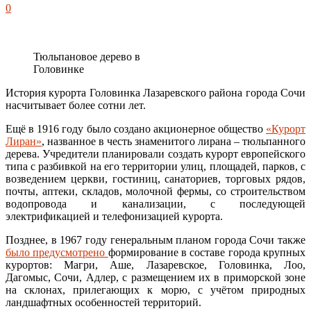
0
Тюльпановое дерево в
Головинке
История курорта Головинка Лазаревского района города Сочи
насчитывает более сотни лет.
Ещё в 1916 году было создано акционерное общество
«Курорт
Лиран»
, названное в честь знаменитого лирана – тюльпанного
дерева. Учредители планировали создать курорт европейского
типа с разбивкой на его территории улиц, площадей, парков, с
возведением церкви, гостиниц, санаториев, торговых рядов,
почты, аптеки, складов, молочной фермы, со строительством
водопровода и канализации, с последующей
электрификацией и телефонизацией курорта.
Позднее, в 1967 году генеральным планом города Сочи также
было предусмотрено
формирование в составе города крупных
курортов: Магри, Аше, Лазаревское, Головинка, Лоо,
Дагомыс, Сочи, Адлер, с размещением их в приморской зоне
на склонах, прилегающих к морю, с учётом природных
ландшафтных особенностей территорий.