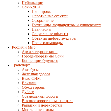
Публикации
Сочи-2014
Планировка
Спортивные объекты
Оформление
Гостиницы, медиацентры и университет
Павильоны
Социальные объекты
Объекты инфраструктуры
После олимпиады
Россия и Мир
Архитектурное кино
Города-побратимы Сочи
Концепции будущего
Транспорт
Автобусы
Железная дорога
Вело-СИМ
Вокзалы
Обход города
Дублер
Совмещённая дорога
Высокоскоростная магистраль
Развязки и перекрёстки
Мосты и переходы