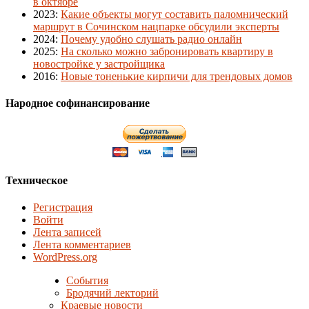
в октябре
2023
:
Какие объекты могут составить паломнический
маршрут в Сочинском нацпарке обсудили эксперты
2024
:
Почему удобно слушать радио онлайн
2025
:
На сколько можно забронировать квартиру в
новостройке у застройщика
2016
:
Новые тоненькие кирпичи для трендовых домов
Народное софинансирование
Техническое
Регистрация
Войти
Лента записей
Лента комментариев
WordPress.org
События
Бродячий лекторий
Краевые новости