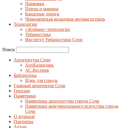
Парковки
Порты и марины
Канатные дороги
Черноморская кольцевая автомагистраль
Технологии
«Зелёные» технологии
Урбанистика
Институт Урбанистики Сочи
Поиск
Архитектура Сочи
АрхКалендарь
АС.Вестник
Библиотека
Идеи для города
Главный архитектор Сочи
Генплан
Памятники
Памятники архитектуры города Сочи
Памятники монументального искусства города
Сочи
О журнале
Партнёры
Архив