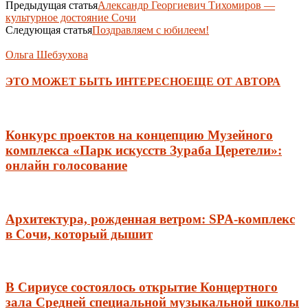
Предыдущая статья
Александр Георгиевич Тихомиров —
культурное достояние Сочи
Следующая статья
Поздравляем с юбилеем!
Ольга Шебзухова
ЭТО МОЖЕТ БЫТЬ ИНТЕРЕСНО
ЕЩЕ ОТ АВТОРА
Конкурс проектов на концепцию Музейного
комплекса «Парк искусств Зураба Церетели»:
онлайн голосование
Архитектура, рожденная ветром: SPA-комплекс
в Сочи, который дышит
В Сириусе состоялось открытие Концертного
зала Средней специальной музыкальной школы