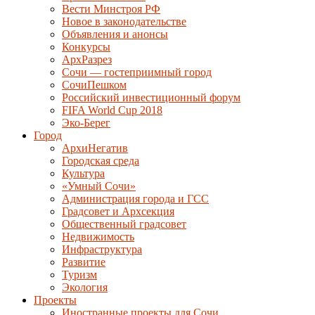
Вести Минстроя РФ
Новое в законодательстве
Объявления и анонсы
Конкурсы
АрхРазрез
Сочи — гостеприимный город
СочиПешком
Российский инвестиционный форум
FIFA World Cup 2018
Эко-Берег
Город
АрхиНегатив
Городская среда
Культура
«Умный Сочи»
Администрация города и ГСС
Градсовет и Архсекция
Общественный градсовет
Недвижимость
Инфраструктура
Развитие
Туризм
Экология
Проекты
Иностранные проекты для Сочи