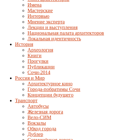
Имена
Мастерские
Интервью
Мнение эксперта
Лекции и выступления
Национальная палата архитекторов
Локальная идентичность
История
Археология
Книги
Прогулки
Публикации
Сочи-2014
Россия и Мир
Архитектурное кино
Города-побратимы Сочи
Концепции будущего
Транспорт
Автобусы
Железная дорога
Вело-СИМ
Вокзалы
Обход города
Дублер
Совмещённая дорога