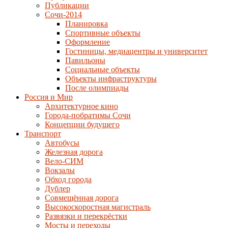
Публикации
Сочи-2014
Планировка
Спортивные объекты
Оформление
Гостиницы, медиацентры и университет
Павильоны
Социальные объекты
Объекты инфраструктуры
После олимпиады
Россия и Мир
Архитектурное кино
Города-побратимы Сочи
Концепции будущего
Транспорт
Автобусы
Железная дорога
Вело-СИМ
Вокзалы
Обход города
Дублер
Совмещённая дорога
Высокоскоростная магистраль
Развязки и перекрёстки
Мосты и переходы