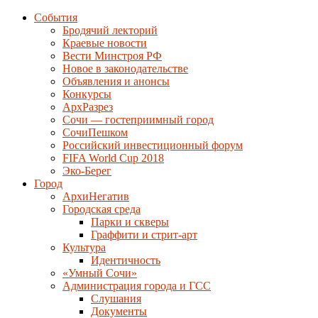
События
Бродячий лекторий
Краевые новости
Вести Минстроя РФ
Новое в законодательстве
Объявления и анонсы
Конкурсы
АрхРазрез
Сочи — гостеприимный город
СочиПешком
Российский инвестиционный форум
FIFA World Cup 2018
Эко-Берег
Город
АрхиНегатив
Городская среда
Парки и скверы
Граффити и стрит-арт
Культура
Идентичность
«Умный Сочи»
Администрация города и ГСС
Слушания
Документы