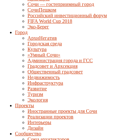
Сочи — гостеприимный город
СочиПешком
Российский инвестиционный форум
FIFA World Cup 2018
Эко-Берег
Город
АрхиНегатив
Городская среда
Культура
«Умный Сочи»
Администрация города и ГСС
Градсовет и Архсекция
Общественный градсовет
Недвижимость
Инфраструктура
Развитие
Туризм
Экология
Проекты
Иностранные проекты для Сочи
Реализации проектов
Интерьеры
Дизайн
Сообщество
Союз архитекторов