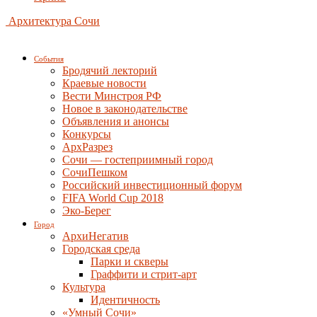
Архитектура Сочи
События
Бродячий лекторий
Краевые новости
Вести Минстроя РФ
Новое в законодательстве
Объявления и анонсы
Конкурсы
АрхРазрез
Сочи — гостеприимный город
СочиПешком
Российский инвестиционный форум
FIFA World Cup 2018
Эко-Берег
Город
АрхиНегатив
Городская среда
Парки и скверы
Граффити и стрит-арт
Культура
Идентичность
«Умный Сочи»