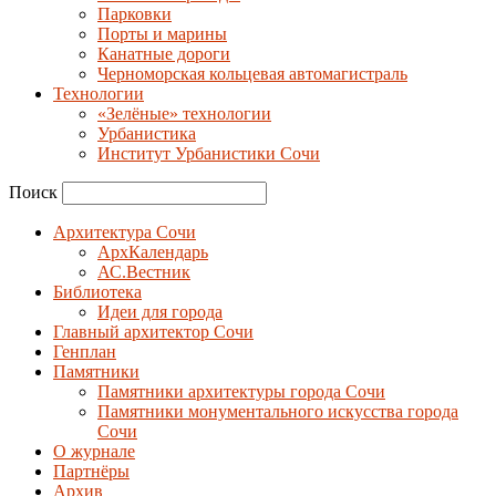
Парковки
Порты и марины
Канатные дороги
Черноморская кольцевая автомагистраль
Технологии
«Зелёные» технологии
Урбанистика
Институт Урбанистики Сочи
Поиск
Архитектура Сочи
АрхКалендарь
АС.Вестник
Библиотека
Идеи для города
Главный архитектор Сочи
Генплан
Памятники
Памятники архитектуры города Сочи
Памятники монументального искусства города
Сочи
О журнале
Партнёры
Архив