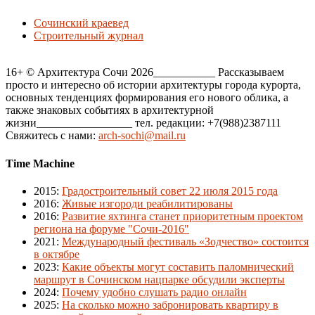
Сочинский краевед
Строительный журнал
16+ © Архитектура Сочи 2026___________ Рассказываем
просто и интересно об истории архитектуры города курорта,
основных тенденциях формирования его нового облика, а
также знаковых событиях в архитектурной
жизни_________________ тел. редакции: +7(988)2387111
Свяжитесь с нами:
arch-sochi@mail.ru
Time Machine
2015
:
Градостроительный совет 22 июля 2015 года
2016
:
Живые изгороди реабилитированы
2016
:
Развитие яхтинга станет приоритетным проектом
региона на форуме "Сочи-2016"
2021
:
Международный фестиваль «Зодчество» состоится
в октябре
2023
:
Какие объекты могут составить паломнический
маршрут в Сочинском нацпарке обсудили эксперты
2024
:
Почему удобно слушать радио онлайн
2025
:
На сколько можно забронировать квартиру в