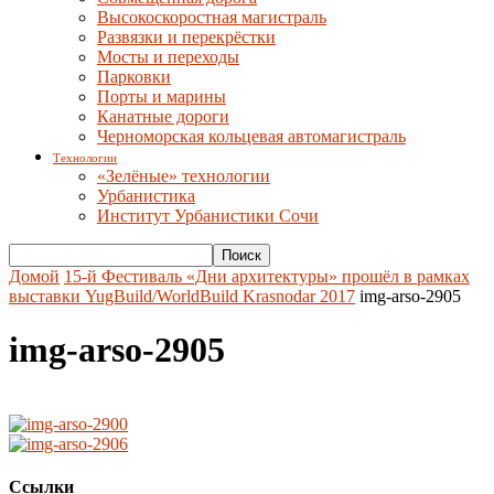
Высокоскоростная магистраль
Развязки и перекрёстки
Мосты и переходы
Парковки
Порты и марины
Канатные дороги
Черноморская кольцевая автомагистраль
Технологии
«Зелёные» технологии
Урбанистика
Институт Урбанистики Сочи
Домой
15-й Фестиваль «Дни архитектуры» прошёл в рамках
выставки YugBuild/WorldBuild Krasnodar 2017
img-arso-2905
img-arso-2905
Ссылки