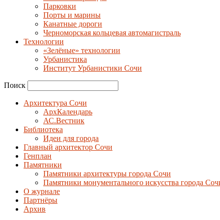
Парковки
Порты и марины
Канатные дороги
Черноморская кольцевая автомагистраль
Технологии
«Зелёные» технологии
Урбанистика
Институт Урбанистики Сочи
Поиск
Архитектура Сочи
АрхКалендарь
АС.Вестник
Библиотека
Идеи для города
Главный архитектор Сочи
Генплан
Памятники
Памятники архитектуры города Сочи
Памятники монументального искусства города Соч
О журнале
Партнёры
Архив