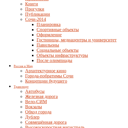
Книги
Прогулки
Публикации
Сочи-2014
Планировка
Спортивные объекты
Оформление
Гостиницы, медиацентры и университет
Павильоны
Социальные объекты
Объекты инфраструктуры
После олимпиады
Россия и Мир
Архитектурное кино
Города-побратимы Сочи
Концепции будущего
Транспорт
Автобусы
Железная дорога
Вело-СИМ
Вокзалы
Обход города
Дублер
Совмещённая дорога
Высокоскоростная магистраль