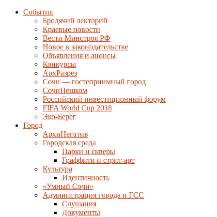
События
Бродячий лекторий
Краевые новости
Вести Минстроя РФ
Новое в законодательстве
Объявления и анонсы
Конкурсы
АрхРазрез
Сочи — гостеприимный город
СочиПешком
Российский инвестиционный форум
FIFA World Cup 2018
Эко-Берег
Город
АрхиНегатив
Городская среда
Парки и скверы
Граффити и стрит-арт
Культура
Идентичность
«Умный Сочи»
Администрация города и ГСС
Слушания
Документы