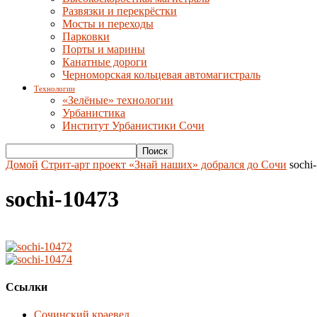
Развязки и перекрёстки
Мосты и переходы
Парковки
Порты и марины
Канатные дороги
Черноморская кольцевая автомагистраль
Технологии
«Зелёные» технологии
Урбанистика
Институт Урбанистики Сочи
Домой
Стрит-арт проект «Знай наших» добрался до Сочи
sochi
sochi-10473
Ссылки
Сочинский краевед