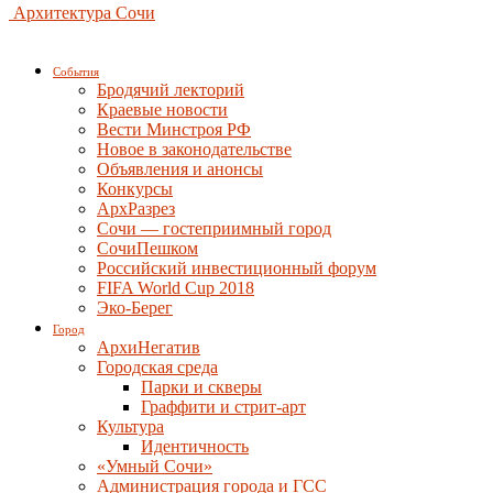
Архитектура Сочи
События
Бродячий лекторий
Краевые новости
Вести Минстроя РФ
Новое в законодательстве
Объявления и анонсы
Конкурсы
АрхРазрез
Сочи — гостеприимный город
СочиПешком
Российский инвестиционный форум
FIFA World Cup 2018
Эко-Берег
Город
АрхиНегатив
Городская среда
Парки и скверы
Граффити и стрит-арт
Культура
Идентичность
«Умный Сочи»
Администрация города и ГСС