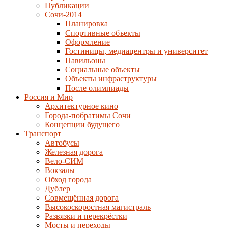
Публикации
Сочи-2014
Планировка
Спортивные объекты
Оформление
Гостиницы, медиацентры и университет
Павильоны
Социальные объекты
Объекты инфраструктуры
После олимпиады
Россия и Мир
Архитектурное кино
Города-побратимы Сочи
Концепции будущего
Транспорт
Автобусы
Железная дорога
Вело-СИМ
Вокзалы
Обход города
Дублер
Совмещённая дорога
Высокоскоростная магистраль
Развязки и перекрёстки
Мосты и переходы