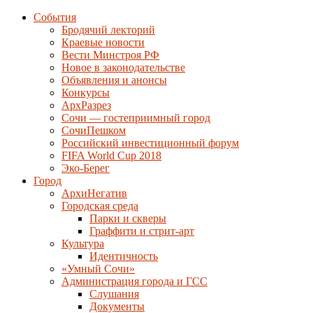
События
Бродячий лекторий
Краевые новости
Вести Минстроя РФ
Новое в законодательстве
Объявления и анонсы
Конкурсы
АрхРазрез
Сочи — гостеприимный город
СочиПешком
Российский инвестиционный форум
FIFA World Cup 2018
Эко-Берег
Город
АрхиНегатив
Городская среда
Парки и скверы
Граффити и стрит-арт
Культура
Идентичность
«Умный Сочи»
Администрация города и ГСС
Слушания
Документы