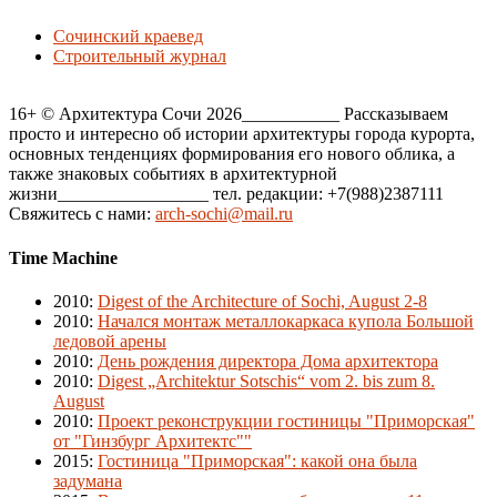
Сочинский краевед
Строительный журнал
16+ © Архитектура Сочи 2026___________ Рассказываем
просто и интересно об истории архитектуры города курорта,
основных тенденциях формирования его нового облика, а
также знаковых событиях в архитектурной
жизни_________________ тел. редакции: +7(988)2387111
Свяжитесь с нами:
arch-sochi@mail.ru
Time Machine
2010
:
Digest of the Architecture of Sochi, August 2-8
2010
:
Начался монтаж металлокаркаса купола Большой
ледовой арены
2010
:
День рождения директора Дома архитектора
2010
:
Digest „Architektur Sotschis“ vom 2. bis zum 8.
August
2010
:
Проект реконструкции гостиницы "Приморская"
от "Гинзбург Архитектс""
2015
:
Гостиница "Приморская": какой она была
задумана