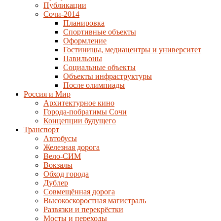
Публикации
Сочи-2014
Планировка
Спортивные объекты
Оформление
Гостиницы, медиацентры и университет
Павильоны
Социальные объекты
Объекты инфраструктуры
После олимпиады
Россия и Мир
Архитектурное кино
Города-побратимы Сочи
Концепции будущего
Транспорт
Автобусы
Железная дорога
Вело-СИМ
Вокзалы
Обход города
Дублер
Совмещённая дорога
Высокоскоростная магистраль
Развязки и перекрёстки
Мосты и переходы