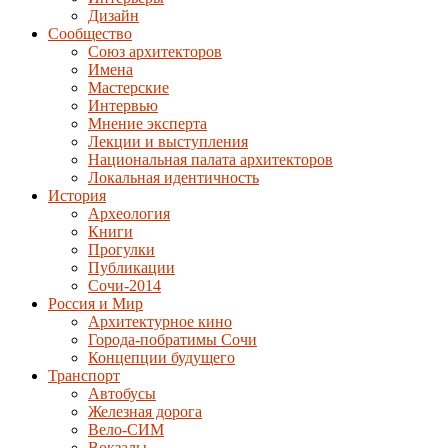
Дизайн
Сообщество
Союз архитекторов
Имена
Мастерские
Интервью
Мнение эксперта
Лекции и выступления
Национальная палата архитекторов
Локальная идентичность
История
Археология
Книги
Прогулки
Публикации
Сочи-2014
Россия и Мир
Архитектурное кино
Города-побратимы Сочи
Концепции будущего
Транспорт
Автобусы
Железная дорога
Вело-СИМ
Вокзалы