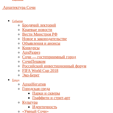
Архитектура Сочи
События
Бродячий лекторий
Краевые новости
Вести Минстроя РФ
Новое в законодательстве
Объявления и анонсы
Конкурсы
АрхРазрез
Сочи — гостеприимный город
СочиПешком
Российский инвестиционный форум
FIFA World Cup 2018
Эко-Берег
Город
АрхиНегатив
Городская среда
Парки и скверы
Граффити и стрит-арт
Культура
Идентичность
«Умный Сочи»