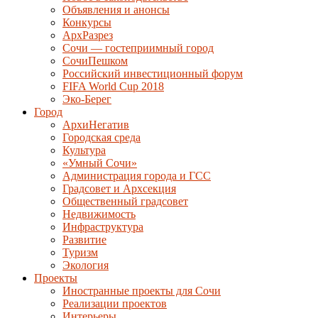
Объявления и анонсы
Конкурсы
АрхРазрез
Сочи — гостеприимный город
СочиПешком
Российский инвестиционный форум
FIFA World Cup 2018
Эко-Берег
Город
АрхиНегатив
Городская среда
Культура
«Умный Сочи»
Администрация города и ГСС
Градсовет и Архсекция
Общественный градсовет
Недвижимость
Инфраструктура
Развитие
Туризм
Экология
Проекты
Иностранные проекты для Сочи
Реализации проектов
Интерьеры