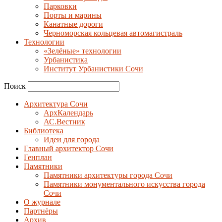
Парковки
Порты и марины
Канатные дороги
Черноморская кольцевая автомагистраль
Технологии
«Зелёные» технологии
Урбанистика
Институт Урбанистики Сочи
Поиск
Архитектура Сочи
АрхКалендарь
АС.Вестник
Библиотека
Идеи для города
Главный архитектор Сочи
Генплан
Памятники
Памятники архитектуры города Сочи
Памятники монументального искусства города
Сочи
О журнале
Партнёры
Архив