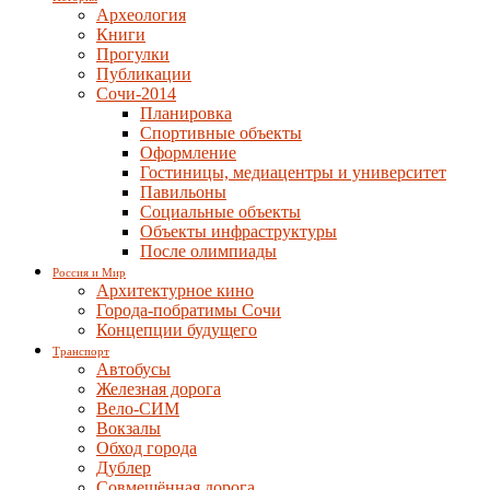
Археология
Книги
Прогулки
Публикации
Сочи-2014
Планировка
Спортивные объекты
Оформление
Гостиницы, медиацентры и университет
Павильоны
Социальные объекты
Объекты инфраструктуры
После олимпиады
Россия и Мир
Архитектурное кино
Города-побратимы Сочи
Концепции будущего
Транспорт
Автобусы
Железная дорога
Вело-СИМ
Вокзалы
Обход города
Дублер
Совмещённая дорога