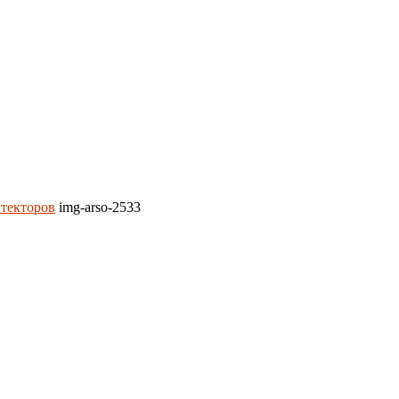
итекторов
img-arso-2533