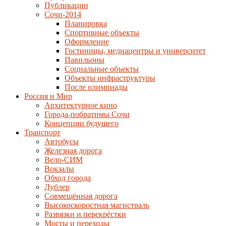
Публикации
Сочи-2014
Планировка
Спортивные объекты
Оформление
Гостиницы, медиацентры и университет
Павильоны
Социальные объекты
Объекты инфраструктуры
После олимпиады
Россия и Мир
Архитектурное кино
Города-побратимы Сочи
Концепции будущего
Транспорт
Автобусы
Железная дорога
Вело-СИМ
Вокзалы
Обход города
Дублер
Совмещённая дорога
Высокоскоростная магистраль
Развязки и перекрёстки
Мосты и переходы