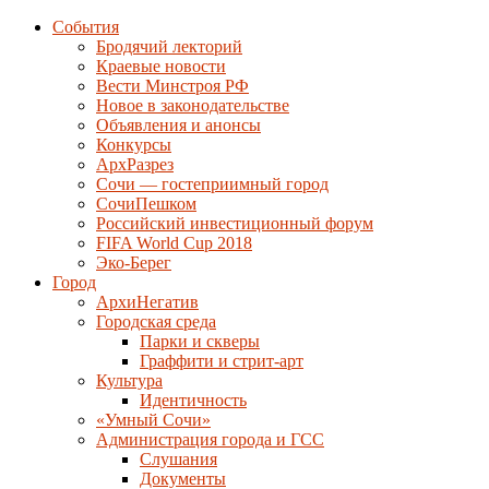
События
Бродячий лекторий
Краевые новости
Вести Минстроя РФ
Новое в законодательстве
Объявления и анонсы
Конкурсы
АрхРазрез
Сочи — гостеприимный город
СочиПешком
Российский инвестиционный форум
FIFA World Cup 2018
Эко-Берег
Город
АрхиНегатив
Городская среда
Парки и скверы
Граффити и стрит-арт
Культура
Идентичность
«Умный Сочи»
Администрация города и ГСС
Слушания
Документы