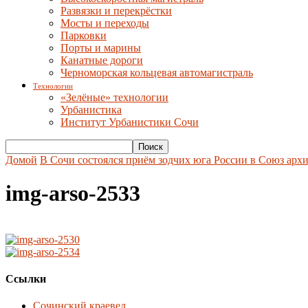
Развязки и перекрёстки
Мосты и переходы
Парковки
Порты и марины
Канатные дороги
Черноморская кольцевая автомагистраль
Технологии
«Зелёные» технологии
Урбанистика
Институт Урбанистики Сочи
Домой
В Сочи состоялся приём зодчих юга России в Союз арх
img-arso-2533
Ссылки
Сочинский краевед