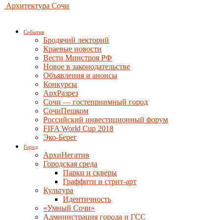
Архитектура Сочи
События
Бродячий лекторий
Краевые новости
Вести Минстроя РФ
Новое в законодательстве
Объявления и анонсы
Конкурсы
АрхРазрез
Сочи — гостеприимный город
СочиПешком
Российский инвестиционный форум
FIFA World Cup 2018
Эко-Берег
Город
АрхиНегатив
Городская среда
Парки и скверы
Граффити и стрит-арт
Культура
Идентичность
«Умный Сочи»
Администрация города и ГСС