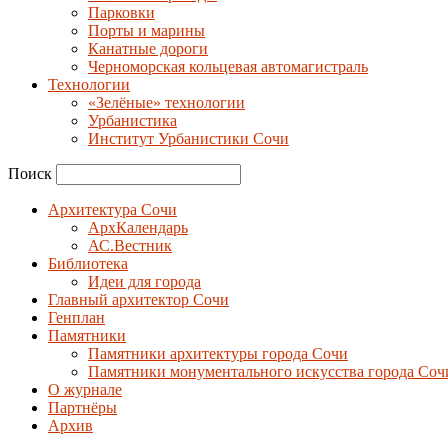
Парковки
Порты и марины
Канатные дороги
Черноморская кольцевая автомагистраль
Технологии
«Зелёные» технологии
Урбанистика
Институт Урбанистики Сочи
Поиск
Архитектура Сочи
АрхКалендарь
АС.Вестник
Библиотека
Идеи для города
Главный архитектор Сочи
Генплан
Памятники
Памятники архитектуры города Сочи
Памятники монументального искусства города Соч
О журнале
Партнёры
Архив