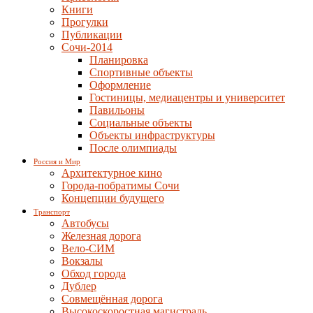
Книги
Прогулки
Публикации
Сочи-2014
Планировка
Спортивные объекты
Оформление
Гостиницы, медиацентры и университет
Павильоны
Социальные объекты
Объекты инфраструктуры
После олимпиады
Россия и Мир
Архитектурное кино
Города-побратимы Сочи
Концепции будущего
Транспорт
Автобусы
Железная дорога
Вело-СИМ
Вокзалы
Обход города
Дублер
Совмещённая дорога
Высокоскоростная магистраль