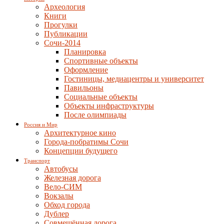
Археология
Книги
Прогулки
Публикации
Сочи-2014
Планировка
Спортивные объекты
Оформление
Гостиницы, медиацентры и университет
Павильоны
Социальные объекты
Объекты инфраструктуры
После олимпиады
Россия и Мир
Архитектурное кино
Города-побратимы Сочи
Концепции будущего
Транспорт
Автобусы
Железная дорога
Вело-СИМ
Вокзалы
Обход города
Дублер
Совмещённая дорога