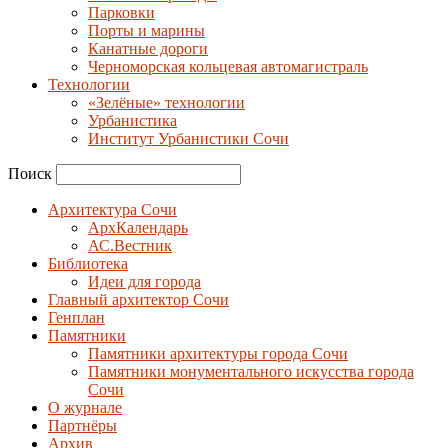
Парковки
Порты и марины
Канатные дороги
Черноморская кольцевая автомагистраль
Технологии
«Зелёные» технологии
Урбанистика
Институт Урбанистики Сочи
Поиск
Архитектура Сочи
АрхКалендарь
АС.Вестник
Библиотека
Идеи для города
Главный архитектор Сочи
Генплан
Памятники
Памятники архитектуры города Сочи
Памятники монументального искусства города
Сочи
О журнале
Партнёры
Архив