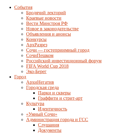
События
Бродячий лекторий
Краевые новости
Вести Минстроя РФ
Новое в законодательстве
Объявления и анонсы
Конкурсы
АрхРазрез
Сочи — гостеприимный город
СочиПешком
Российский инвестиционный форум
FIFA World Cup 2018
Эко-Берег
Город
АрхиНегатив
Городская среда
Парки и скверы
Граффити и стрит-арт
Культура
Идентичность
«Умный Сочи»
Администрация города и ГСС
Слушания
Документы