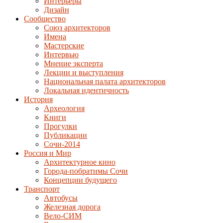
Интерьеры
Дизайн
Сообщество
Союз архитекторов
Имена
Мастерские
Интервью
Мнение эксперта
Лекции и выступления
Национальная палата архитекторов
Локальная идентичность
История
Археология
Книги
Прогулки
Публикации
Сочи-2014
Россия и Мир
Архитектурное кино
Города-побратимы Сочи
Концепции будущего
Транспорт
Автобусы
Железная дорога
Вело-СИМ