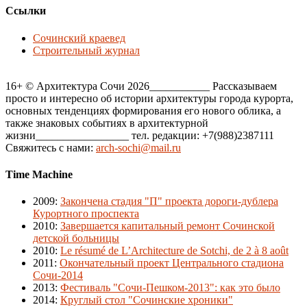
Ссылки
Сочинский краевед
Строительный журнал
16+ © Архитектура Сочи 2026___________ Рассказываем
просто и интересно об истории архитектуры города курорта,
основных тенденциях формирования его нового облика, а
также знаковых событиях в архитектурной
жизни_________________ тел. редакции: +7(988)2387111
Свяжитесь с нами:
arch-sochi@mail.ru
Time Machine
2009
:
Закончена стадия "П" проекта дороги-дублера
Курортного проспекта
2010
:
Завершается капитальный ремонт Сочинской
детской больницы
2010
:
Le résumé de L’Architecture de Sotchi, de 2 à 8 août
2011
:
Окончательный проект Центрального стадиона
Сочи-2014
2013
:
Фестиваль "Сочи-Пешком-2013": как это было
2014
:
Круглый стол "Сочинские хроники"