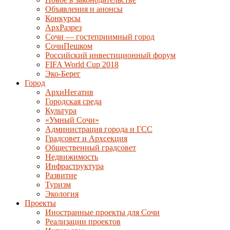
Объявления и анонсы
Конкурсы
АрхРазрез
Сочи — гостеприимный город
СочиПешком
Российский инвестиционный форум
FIFA World Cup 2018
Эко-Берег
Город
АрхиНегатив
Городская среда
Культура
«Умный Сочи»
Администрация города и ГСС
Градсовет и Архсекция
Общественный градсовет
Недвижимость
Инфраструктура
Развитие
Туризм
Экология
Проекты
Иностранные проекты для Сочи
Реализации проектов