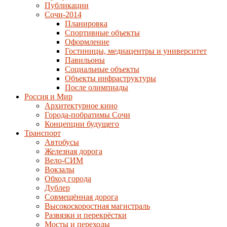
Публикации
Сочи-2014
Планировка
Спортивные объекты
Оформление
Гостиницы, медиацентры и университет
Павильоны
Социальные объекты
Объекты инфраструктуры
После олимпиады
Россия и Мир
Архитектурное кино
Города-побратимы Сочи
Концепции будущего
Транспорт
Автобусы
Железная дорога
Вело-СИМ
Вокзалы
Обход города
Дублер
Совмещённая дорога
Высокоскоростная магистраль
Развязки и перекрёстки
Мосты и переходы