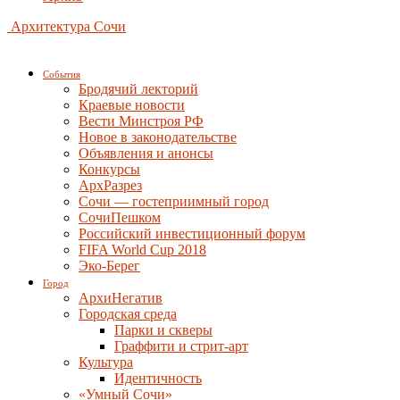
Архитектура Сочи
События
Бродячий лекторий
Краевые новости
Вести Минстроя РФ
Новое в законодательстве
Объявления и анонсы
Конкурсы
АрхРазрез
Сочи — гостеприимный город
СочиПешком
Российский инвестиционный форум
FIFA World Cup 2018
Эко-Берег
Город
АрхиНегатив
Городская среда
Парки и скверы
Граффити и стрит-арт
Культура
Идентичность
«Умный Сочи»