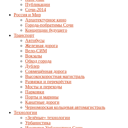
Публикации
Сочи-2014
Россия и Мир
Архитектурное кино
Города-побратимы Сочи
Концепции будущего
Транспорт
Автобусы
Железная дорога
Вело-СИМ
Вокзалы
Обход города
Дублер
Совмещённая дорога
Высокоскоростная магистраль
Развязки и перекрёстки
Мосты и переходы
Парковки
Порты и марины
Канатные дороги
Черноморская кольцевая автомагистраль
Технологии
«Зелёные» технологии
Урбанистика
Институт Урбанистики Сочи