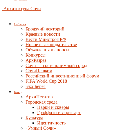
Архитектура Сочи
События
Бродячий лекторий
Краевые новости
Вести Минстроя РФ
Новое в законодательстве
Объявления и анонсы
Конкурсы
АрхРазрез
Сочи — гостеприимный город
СочиПешком
Российский инвестиционный форум
FIFA World Cup 2018
Эко-Берег
Город
АрхиНегатив
Городская среда
Парки и скверы
Граффити и стрит-арт
Культура
Идентичность
«Умный Сочи»