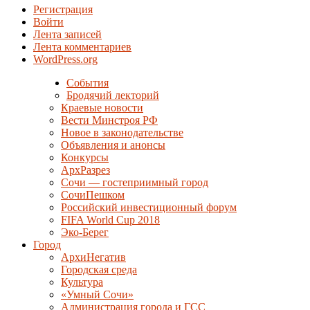
Регистрация
Войти
Лента записей
Лента комментариев
WordPress.org
События
Бродячий лекторий
Краевые новости
Вести Минстроя РФ
Новое в законодательстве
Объявления и анонсы
Конкурсы
АрхРазрез
Сочи — гостеприимный город
СочиПешком
Российский инвестиционный форум
FIFA World Cup 2018
Эко-Берег
Город
АрхиНегатив
Городская среда
Культура
«Умный Сочи»
Администрация города и ГСС