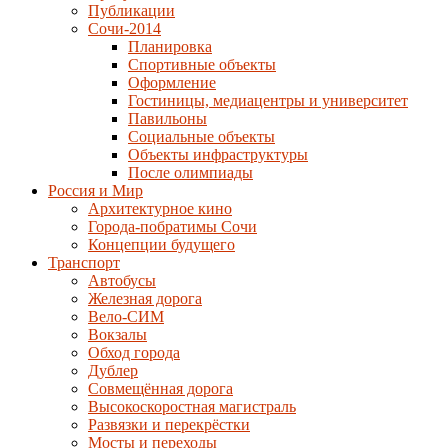
Публикации
Сочи-2014
Планировка
Спортивные объекты
Оформление
Гостиницы, медиацентры и университет
Павильоны
Социальные объекты
Объекты инфраструктуры
После олимпиады
Россия и Мир
Архитектурное кино
Города-побратимы Сочи
Концепции будущего
Транспорт
Автобусы
Железная дорога
Вело-СИМ
Вокзалы
Обход города
Дублер
Совмещённая дорога
Высокоскоростная магистраль
Развязки и перекрёстки
Мосты и переходы