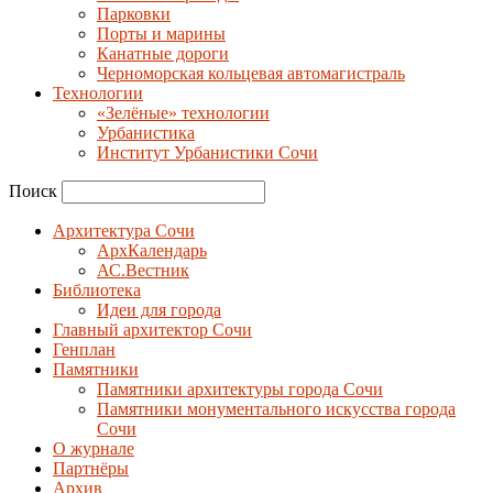
Парковки
Порты и марины
Канатные дороги
Черноморская кольцевая автомагистраль
Технологии
«Зелёные» технологии
Урбанистика
Институт Урбанистики Сочи
Поиск
Архитектура Сочи
АрхКалендарь
АС.Вестник
Библиотека
Идеи для города
Главный архитектор Сочи
Генплан
Памятники
Памятники архитектуры города Сочи
Памятники монументального искусства города
Сочи
О журнале
Партнёры
Архив