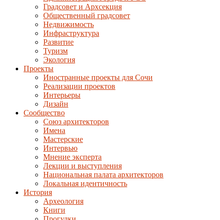
Градсовет и Архсекция
Общественный градсовет
Недвижимость
Инфраструктура
Развитие
Туризм
Экология
Проекты
Иностранные проекты для Сочи
Реализации проектов
Интерьеры
Дизайн
Сообщество
Союз архитекторов
Имена
Мастерские
Интервью
Мнение эксперта
Лекции и выступления
Национальная палата архитекторов
Локальная идентичность
История
Археология
Книги
Прогулки