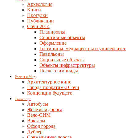
Археология
Книги
Прогулки
Публикации
Сочи-2014
Планировка
Спортивные объекты
Оформление
Гостиницы, медиацентры и университет
Павильоны
Социальные объекты
Объекты инфраструктуры
После олимпиады
Россия и Мир
Архитектурное кино
Города-побратимы Сочи
Концепции будущего
Транспорт
Автобусы
Железная дорога
Вело-СИМ
Вокзалы
Обход города
Дублер
Совмещённая дорога