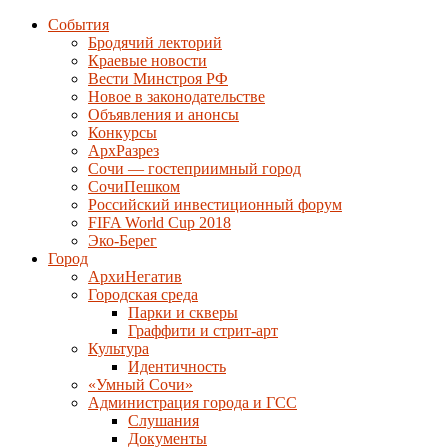
События
Бродячий лекторий
Краевые новости
Вести Минстроя РФ
Новое в законодательстве
Объявления и анонсы
Конкурсы
АрхРазрез
Сочи — гостеприимный город
СочиПешком
Российский инвестиционный форум
FIFA World Cup 2018
Эко-Берег
Город
АрхиНегатив
Городская среда
Парки и скверы
Граффити и стрит-арт
Культура
Идентичность
«Умный Сочи»
Администрация города и ГСС
Слушания
Документы