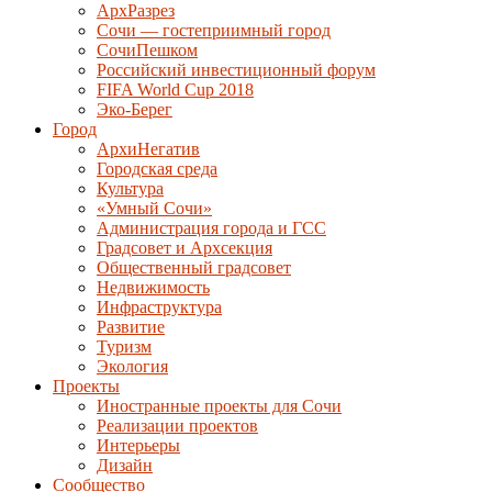
АрхРазрез
Сочи — гостеприимный город
СочиПешком
Российский инвестиционный форум
FIFA World Cup 2018
Эко-Берег
Город
АрхиНегатив
Городская среда
Культура
«Умный Сочи»
Администрация города и ГСС
Градсовет и Архсекция
Общественный градсовет
Недвижимость
Инфраструктура
Развитие
Туризм
Экология
Проекты
Иностранные проекты для Сочи
Реализации проектов
Интерьеры
Дизайн
Сообщество