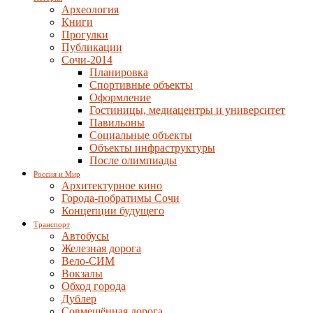
Археология
Книги
Прогулки
Публикации
Сочи-2014
Планировка
Спортивные объекты
Оформление
Гостиницы, медиацентры и университет
Павильоны
Социальные объекты
Объекты инфраструктуры
После олимпиады
Россия и Мир
Архитектурное кино
Города-побратимы Сочи
Концепции будущего
Транспорт
Автобусы
Железная дорога
Вело-СИМ
Вокзалы
Обход города
Дублер
Совмещённая дорога