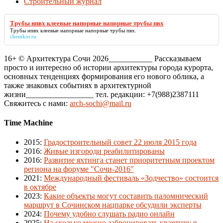
Строительный журнал
Трубы нпвх клеевые напорные напорные трубы пвх
Трубы нпвх клеевые напорные напорные трубы пвх
.
chemkor.ru
16+ © Архитектура Сочи 2026___________ Рассказываем
просто и интересно об истории архитектуры города курорта,
основных тенденциях формирования его нового облика, а
также знаковых событиях в архитектурной
жизни_________________ тел. редакции: +7(988)2387111
Свяжитесь с нами:
arch-sochi@mail.ru
Time Machine
2015
:
Градостроительный совет 22 июля 2015 года
2016
:
Живые изгороди реабилитированы
2016
:
Развитие яхтинга станет приоритетным проектом
региона на форуме "Сочи-2016"
2021
:
Международный фестиваль «Зодчество» состоится
в октябре
2023
:
Какие объекты могут составить паломнический
маршрут в Сочинском нацпарке обсудили эксперты
2024
:
Почему удобно слушать радио онлайн
2025
:
На сколько можно забронировать квартиру в