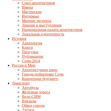
Союз архитекторов
Имена
Мастерские
Интервью
Мнение эксперта
Лекции и выступления
Национальная палата архитекторов
Локальная идентичность
История
Археология
Книги
Прогулки
Публикации
Сочи-2014
Россия и Мир
Архитектурное кино
Города-побратимы Сочи
Концепции будущего
Транспорт
Автобусы
Железная дорога
Вело-СИМ
Вокзалы
Обход города
Дублер