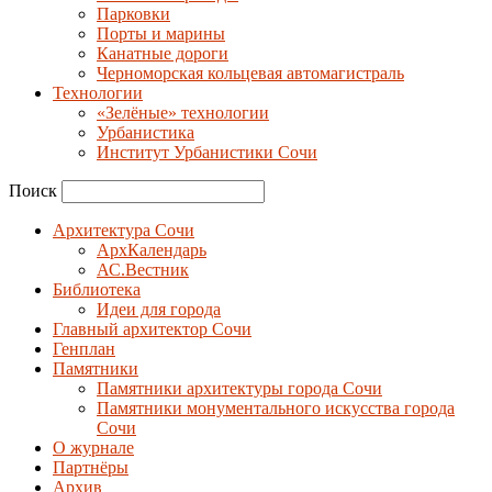
Парковки
Порты и марины
Канатные дороги
Черноморская кольцевая автомагистраль
Технологии
«Зелёные» технологии
Урбанистика
Институт Урбанистики Сочи
Поиск
Архитектура Сочи
АрхКалендарь
АС.Вестник
Библиотека
Идеи для города
Главный архитектор Сочи
Генплан
Памятники
Памятники архитектуры города Сочи
Памятники монументального искусства города
Сочи
О журнале
Партнёры
Архив