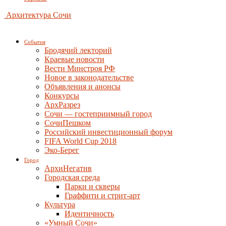
Архитектура Сочи
События
Бродячий лекторий
Краевые новости
Вести Минстроя РФ
Новое в законодательстве
Объявления и анонсы
Конкурсы
АрхРазрез
Сочи — гостеприимный город
СочиПешком
Российский инвестиционный форум
FIFA World Cup 2018
Эко-Берег
Город
АрхиНегатив
Городская среда
Парки и скверы
Граффити и стрит-арт
Культура
Идентичность
«Умный Сочи»