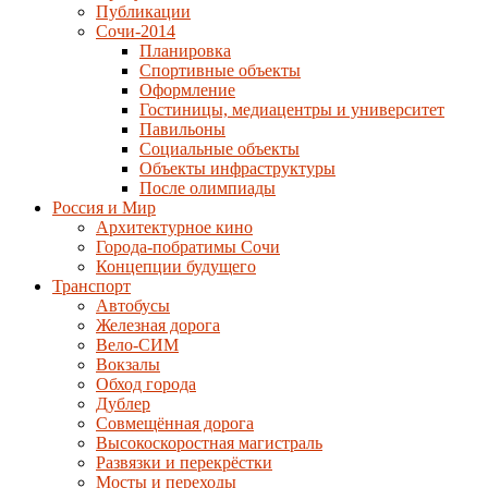
Публикации
Сочи-2014
Планировка
Спортивные объекты
Оформление
Гостиницы, медиацентры и университет
Павильоны
Социальные объекты
Объекты инфраструктуры
После олимпиады
Россия и Мир
Архитектурное кино
Города-побратимы Сочи
Концепции будущего
Транспорт
Автобусы
Железная дорога
Вело-СИМ
Вокзалы
Обход города
Дублер
Совмещённая дорога
Высокоскоростная магистраль
Развязки и перекрёстки
Мосты и переходы