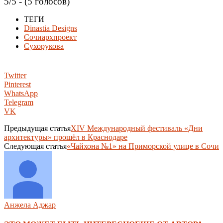
5/5 - (5 голосов)
ТЕГИ
Dinastia Designs
Сочиархпроект
Сухорукова
Twitter
Pinterest
WhatsApp
Telegram
VK
Предыдущая статья
XIV Международный фестиваль «Дни
архитектуры» прошёл в Краснодаре
Следующая статья
«Чайхона №1» на Приморской улице в Сочи
Анжела Аджар