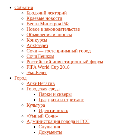
События
Бродячий лекторий
Краевые новости
Вести Минстроя РФ
Новое в законодательстве
Объявления и анонсы
Конкурсы
АрхРазрез
Сочи — гостеприимный город
СочиПешком
Российский инвестиционный форум
FIFA World Cup 2018
Эко-Берег
Город
АрхиНегатив
Городская среда
Парки и скверы
Граффити и стрит-арт
Культура
Идентичность
«Умный Сочи»
Администрация города и ГСС
Слушания
Документы