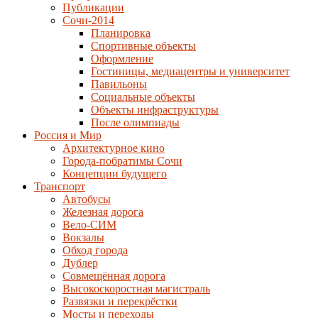
Публикации
Сочи-2014
Планировка
Спортивные объекты
Оформление
Гостиницы, медиацентры и университет
Павильоны
Социальные объекты
Объекты инфраструктуры
После олимпиады
Россия и Мир
Архитектурное кино
Города-побратимы Сочи
Концепции будущего
Транспорт
Автобусы
Железная дорога
Вело-СИМ
Вокзалы
Обход города
Дублер
Совмещённая дорога
Высокоскоростная магистраль
Развязки и перекрёстки
Мосты и переходы