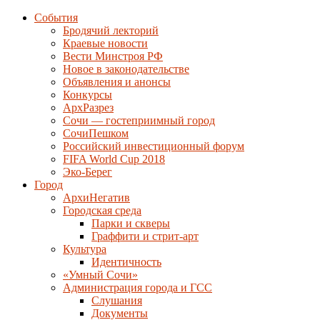
События
Бродячий лекторий
Краевые новости
Вести Минстроя РФ
Новое в законодательстве
Объявления и анонсы
Конкурсы
АрхРазрез
Сочи — гостеприимный город
СочиПешком
Российский инвестиционный форум
FIFA World Cup 2018
Эко-Берег
Город
АрхиНегатив
Городская среда
Парки и скверы
Граффити и стрит-арт
Культура
Идентичность
«Умный Сочи»
Администрация города и ГСС
Слушания
Документы