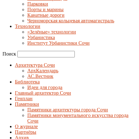
Парковки
Порты и марины
Канатные дороги
Черноморская кольцевая автомагистраль
Технологии
«Зелёные» технологии
Урбанистика
Институт Урбанистики Сочи
Поиск
Архитектура Сочи
АрхКалендарь
АС.Вестник
Библиотека
Идеи для города
Главный архитектор Сочи
Генплан
Памятники
Памятники архитектуры города Сочи
Памятники монументального искусства города
Сочи
О журнале
Партнёры
Архив