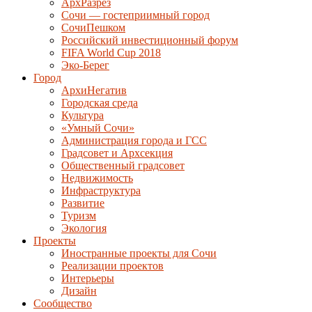
АрхРазрез
Сочи — гостеприимный город
СочиПешком
Российский инвестиционный форум
FIFA World Cup 2018
Эко-Берег
Город
АрхиНегатив
Городская среда
Культура
«Умный Сочи»
Администрация города и ГСС
Градсовет и Архсекция
Общественный градсовет
Недвижимость
Инфраструктура
Развитие
Туризм
Экология
Проекты
Иностранные проекты для Сочи
Реализации проектов
Интерьеры
Дизайн
Сообщество