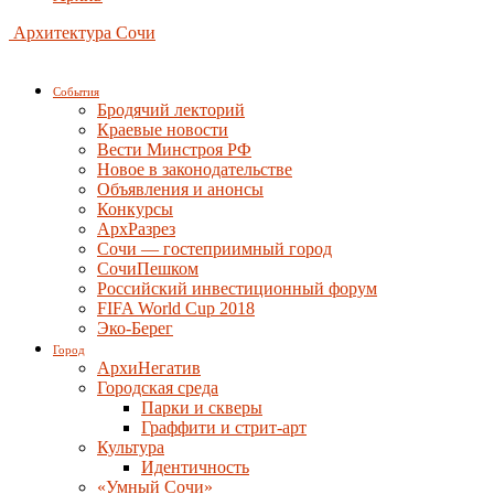
Архитектура Сочи
События
Бродячий лекторий
Краевые новости
Вести Минстроя РФ
Новое в законодательстве
Объявления и анонсы
Конкурсы
АрхРазрез
Сочи — гостеприимный город
СочиПешком
Российский инвестиционный форум
FIFA World Cup 2018
Эко-Берег
Город
АрхиНегатив
Городская среда
Парки и скверы
Граффити и стрит-арт
Культура
Идентичность
«Умный Сочи»