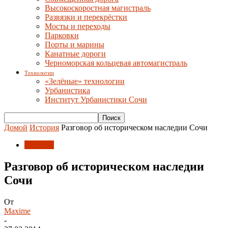
Высокоскоростная магистраль
Развязки и перекрёстки
Мосты и переходы
Парковки
Порты и марины
Канатные дороги
Черноморская кольцевая автомагистраль
Технологии
«Зелёные» технологии
Урбанистика
Институт Урбанистики Сочи
Домой
История
Разговор об историческом наследии Сочи
История
Разговор об историческом наследии
Сочи
От
Maxime
-