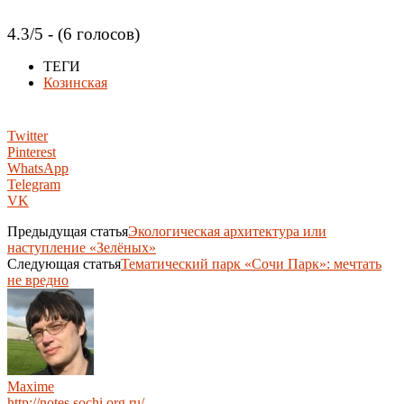
4.3/5 - (6 голосов)
ТЕГИ
Козинская
Twitter
Pinterest
WhatsApp
Telegram
VK
Предыдущая статья
Экологическая архитектура или
наступление «Зелёных»
Следующая статья
Тематический парк «Сочи Парк»: мечтать
не вредно
Maxime
http://notes.sochi.org.ru/