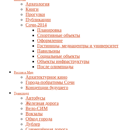
Археология
Книги
Прогулки
Публикации
Сочи-2014
Планировка
Спортивные объекты
Оформление
Гостиницы, медиацентры и университет
Павильоны
Социальные объекты
Объекты инфраструктуры
После олимпиады
Россия и Мир
Архитектурное кино
Города-побратимы Сочи
Концепции будущего
Транспорт
Автобусы
Железная дорога
Вело-СИМ
Вокзалы
Обход города
Дублер
Совмещённая дорога