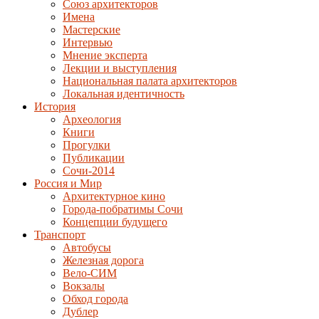
Союз архитекторов
Имена
Мастерские
Интервью
Мнение эксперта
Лекции и выступления
Национальная палата архитекторов
Локальная идентичность
История
Археология
Книги
Прогулки
Публикации
Сочи-2014
Россия и Мир
Архитектурное кино
Города-побратимы Сочи
Концепции будущего
Транспорт
Автобусы
Железная дорога
Вело-СИМ
Вокзалы
Обход города
Дублер