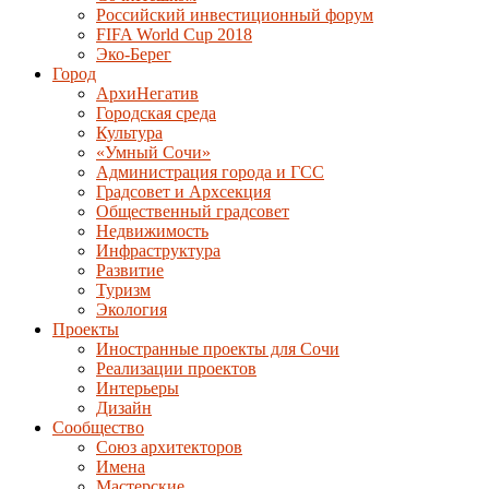
Российский инвестиционный форум
FIFA World Cup 2018
Эко-Берег
Город
АрхиНегатив
Городская среда
Культура
«Умный Сочи»
Администрация города и ГСС
Градсовет и Архсекция
Общественный градсовет
Недвижимость
Инфраструктура
Развитие
Туризм
Экология
Проекты
Иностранные проекты для Сочи
Реализации проектов
Интерьеры
Дизайн
Сообщество
Союз архитекторов
Имена
Мастерские