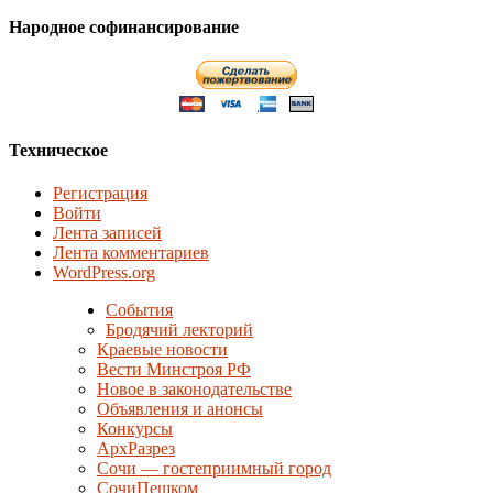
Народное софинансирование
Техническое
Регистрация
Войти
Лента записей
Лента комментариев
WordPress.org
События
Бродячий лекторий
Краевые новости
Вести Минстроя РФ
Новое в законодательстве
Объявления и анонсы
Конкурсы
АрхРазрез
Сочи — гостеприимный город
СочиПешком