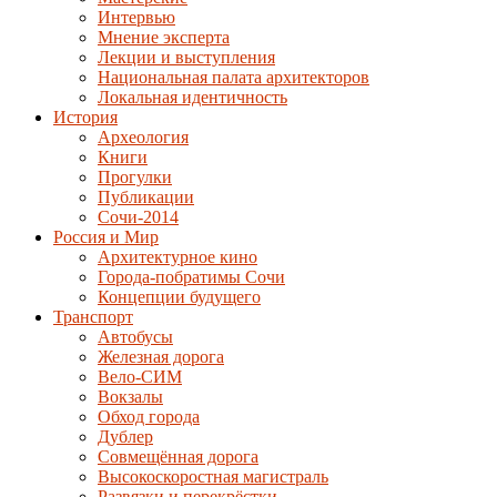
Интервью
Мнение эксперта
Лекции и выступления
Национальная палата архитекторов
Локальная идентичность
История
Археология
Книги
Прогулки
Публикации
Сочи-2014
Россия и Мир
Архитектурное кино
Города-побратимы Сочи
Концепции будущего
Транспорт
Автобусы
Железная дорога
Вело-СИМ
Вокзалы
Обход города
Дублер
Совмещённая дорога
Высокоскоростная магистраль
Развязки и перекрёстки