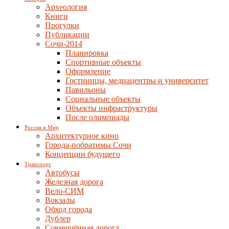
Археология
Книги
Прогулки
Публикации
Сочи-2014
Планировка
Спортивные объекты
Оформление
Гостиницы, медиацентры и университет
Павильоны
Социальные объекты
Объекты инфраструктуры
После олимпиады
Россия и Мир
Архитектурное кино
Города-побратимы Сочи
Концепции будущего
Транспорт
Автобусы
Железная дорога
Вело-СИМ
Вокзалы
Обход города
Дублер
Совмещённая дорога