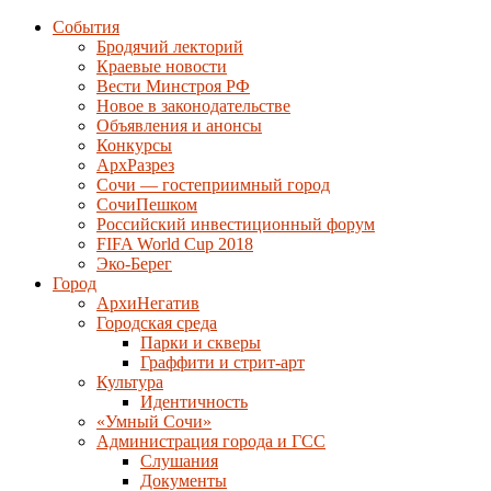
События
Бродячий лекторий
Краевые новости
Вести Минстроя РФ
Новое в законодательстве
Объявления и анонсы
Конкурсы
АрхРазрез
Сочи — гостеприимный город
СочиПешком
Российский инвестиционный форум
FIFA World Cup 2018
Эко-Берег
Город
АрхиНегатив
Городская среда
Парки и скверы
Граффити и стрит-арт
Культура
Идентичность
«Умный Сочи»
Администрация города и ГСС
Слушания
Документы