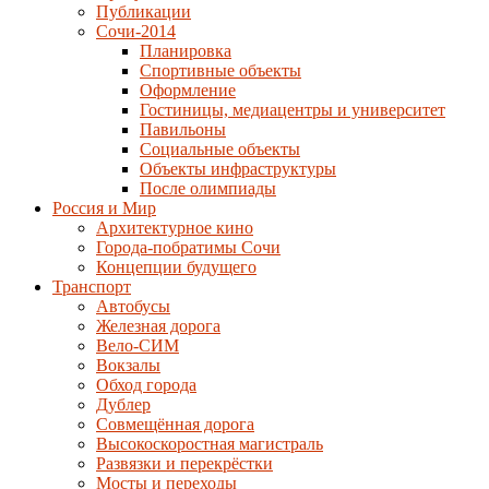
Публикации
Сочи-2014
Планировка
Спортивные объекты
Оформление
Гостиницы, медиацентры и университет
Павильоны
Социальные объекты
Объекты инфраструктуры
После олимпиады
Россия и Мир
Архитектурное кино
Города-побратимы Сочи
Концепции будущего
Транспорт
Автобусы
Железная дорога
Вело-СИМ
Вокзалы
Обход города
Дублер
Совмещённая дорога
Высокоскоростная магистраль
Развязки и перекрёстки
Мосты и переходы