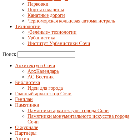
Парковки
Порты и марины
Канатные дороги
Черноморская кольцевая автомагистраль
Технологии
«Зелёные» технологии
Урбанистика
Институт Урбанистики Сочи
Поиск
Архитектура Сочи
АрхКалендарь
АС.Вестник
Библиотека
Идеи для города
Главный архитектор Сочи
Генплан
Памятники
Памятники архитектуры города Сочи
Памятники монументального искусства города
Сочи
О журнале
Партнёры
Архив