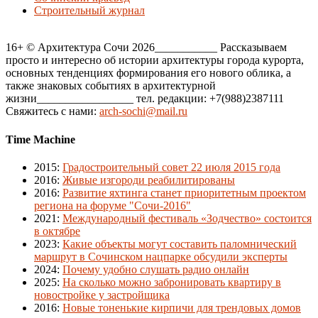
Строительный журнал
16+ © Архитектура Сочи 2026___________ Рассказываем
просто и интересно об истории архитектуры города курорта,
основных тенденциях формирования его нового облика, а
также знаковых событиях в архитектурной
жизни_________________ тел. редакции: +7(988)2387111
Свяжитесь с нами:
arch-sochi@mail.ru
Time Machine
2015
:
Градостроительный совет 22 июля 2015 года
2016
:
Живые изгороди реабилитированы
2016
:
Развитие яхтинга станет приоритетным проектом
региона на форуме "Сочи-2016"
2021
:
Международный фестиваль «Зодчество» состоится
в октябре
2023
:
Какие объекты могут составить паломнический
маршрут в Сочинском нацпарке обсудили эксперты
2024
:
Почему удобно слушать радио онлайн
2025
:
На сколько можно забронировать квартиру в
новостройке у застройщика
2016
:
Новые тоненькие кирпичи для трендовых домов