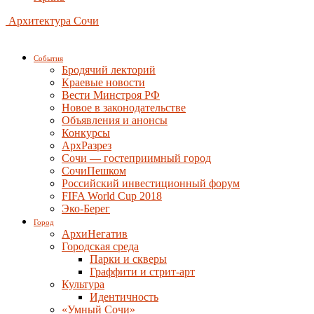
Архитектура Сочи
События
Бродячий лекторий
Краевые новости
Вести Минстроя РФ
Новое в законодательстве
Объявления и анонсы
Конкурсы
АрхРазрез
Сочи — гостеприимный город
СочиПешком
Российский инвестиционный форум
FIFA World Cup 2018
Эко-Берег
Город
АрхиНегатив
Городская среда
Парки и скверы
Граффити и стрит-арт
Культура
Идентичность
«Умный Сочи»