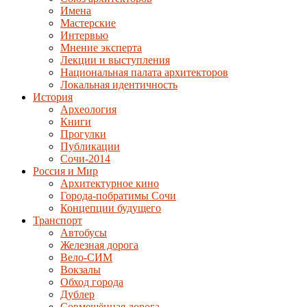
Имена
Мастерские
Интервью
Мнение эксперта
Лекции и выступления
Национальная палата архитекторов
Локальная идентичность
История
Археология
Книги
Прогулки
Публикации
Сочи-2014
Россия и Мир
Архитектурное кино
Города-побратимы Сочи
Концепции будущего
Транспорт
Автобусы
Железная дорога
Вело-СИМ
Вокзалы
Обход города
Дублер
Совмещённая дорога