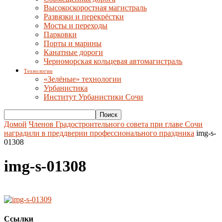
Высокоскоростная магистраль
Развязки и перекрёстки
Мосты и переходы
Парковки
Порты и марины
Канатные дороги
Черноморская кольцевая автомагистраль
Технологии
«Зелёные» технологии
Урбанистика
Институт Урбанистики Сочи
Домой
Членов Градостроительного совета при главе Сочи
наградили в преддверии профессионального праздника
img-s-
01308
img-s-01308
Ссылки