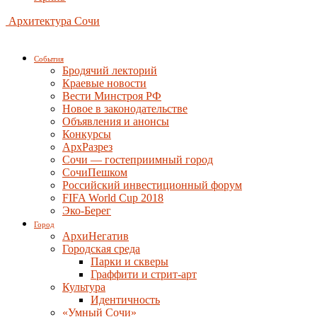
Архитектура Сочи
События
Бродячий лекторий
Краевые новости
Вести Минстроя РФ
Новое в законодательстве
Объявления и анонсы
Конкурсы
АрхРазрез
Сочи — гостеприимный город
СочиПешком
Российский инвестиционный форум
FIFA World Cup 2018
Эко-Берег
Город
АрхиНегатив
Городская среда
Парки и скверы
Граффити и стрит-арт
Культура
Идентичность
«Умный Сочи»