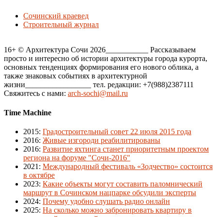
Сочинский краевед
Строительный журнал
16+ © Архитектура Сочи 2026___________ Рассказываем
просто и интересно об истории архитектуры города курорта,
основных тенденциях формирования его нового облика, а
также знаковых событиях в архитектурной
жизни_________________ тел. редакции: +7(988)2387111
Свяжитесь с нами:
arch-sochi@mail.ru
Time Machine
2015
:
Градостроительный совет 22 июля 2015 года
2016
:
Живые изгороди реабилитированы
2016
:
Развитие яхтинга станет приоритетным проектом
региона на форуме "Сочи-2016"
2021
:
Международный фестиваль «Зодчество» состоится
в октябре
2023
:
Какие объекты могут составить паломнический
маршрут в Сочинском нацпарке обсудили эксперты
2024
:
Почему удобно слушать радио онлайн
2025
:
На сколько можно забронировать квартиру в