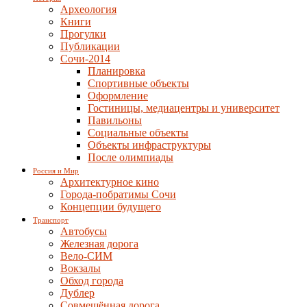
Археология
Книги
Прогулки
Публикации
Сочи-2014
Планировка
Спортивные объекты
Оформление
Гостиницы, медиацентры и университет
Павильоны
Социальные объекты
Объекты инфраструктуры
После олимпиады
Россия и Мир
Архитектурное кино
Города-побратимы Сочи
Концепции будущего
Транспорт
Автобусы
Железная дорога
Вело-СИМ
Вокзалы
Обход города
Дублер
Совмещённая дорога