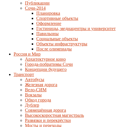
Публикации
Сочи-2014
Планировка
Спортивные объекты
Оформление
Гостиницы, медиацентры и университет
Павильоны
Социальные объекты
Объекты инфраструктуры
После олимпиады
Россия и Мир
Архитектурное кино
Города-побратимы Сочи
Концепции будущего
Транспорт
Автобусы
Железная дорога
Вело-СИМ
Вокзалы
Обход города
Дублер
Совмещённая дорога
Высокоскоростная магистраль
Развязки и перекрёстки
Мосты и переходы