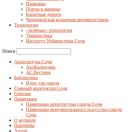
Парковки
Порты и марины
Канатные дороги
Черноморская кольцевая автомагистраль
Технологии
«Зелёные» технологии
Урбанистика
Институт Урбанистики Сочи
Поиск
Архитектура Сочи
АрхКалендарь
АС.Вестник
Библиотека
Идеи для города
Главный архитектор Сочи
Генплан
Памятники
Памятники архитектуры города Сочи
Памятники монументального искусства города
Сочи
О журнале
Партнёры
Архив