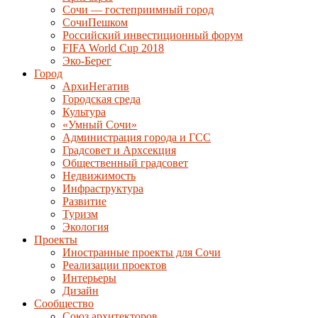
Сочи — гостеприимный город
СочиПешком
Российский инвестиционный форум
FIFA World Cup 2018
Эко-Берег
Город
АрхиНегатив
Городская среда
Культура
«Умный Сочи»
Администрация города и ГСС
Градсовет и Архсекция
Общественный градсовет
Недвижимость
Инфраструктура
Развитие
Туризм
Экология
Проекты
Иностранные проекты для Сочи
Реализации проектов
Интерьеры
Дизайн
Сообщество
Союз архитекторов