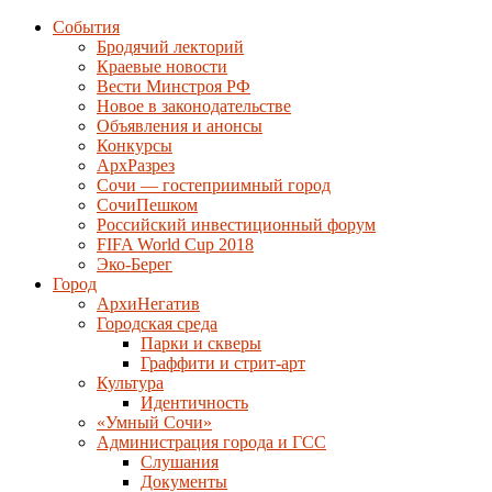
События
Бродячий лекторий
Краевые новости
Вести Минстроя РФ
Новое в законодательстве
Объявления и анонсы
Конкурсы
АрхРазрез
Сочи — гостеприимный город
СочиПешком
Российский инвестиционный форум
FIFA World Cup 2018
Эко-Берег
Город
АрхиНегатив
Городская среда
Парки и скверы
Граффити и стрит-арт
Культура
Идентичность
«Умный Сочи»
Администрация города и ГСС
Слушания
Документы