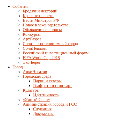
События
Бродячий лекторий
Краевые новости
Вести Минстроя РФ
Новое в законодательстве
Объявления и анонсы
Конкурсы
АрхРазрез
Сочи — гостеприимный город
СочиПешком
Российский инвестиционный форум
FIFA World Cup 2018
Эко-Берег
Город
АрхиНегатив
Городская среда
Парки и скверы
Граффити и стрит-арт
Культура
Идентичность
«Умный Сочи»
Администрация города и ГСС
Слушания
Документы