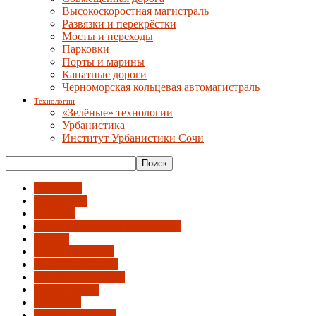
Высокоскоростная магистраль
Развязки и перекрёстки
Мосты и переходы
Парковки
Порты и марины
Канатные дороги
Черноморская кольцевая автомагистраль
Технологии
«Зелёные» технологии
Урбанистика
Институт Урбанистики Сочи
Автобусы
Вело-СИМ
Вокзалы
Высокоскоростная магистраль
Дублер
Железная дорога
Канатные дороги
Мосты и переходы
Обход города
Парковки
Порты и марины