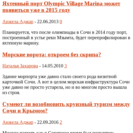
Яхтенный порт Olympic Village Marina может
появиться уже в 2015 году
Анжела Аджар
-
22.06.2013
0
Планируется, что после олимпиады в Сочи в 2014 году порт,
построенный в устье реки Мзымта, будет перепрофилирован в
яхтенную марину.
Морские ворота: откроем без скрипа?
Наталья Захарова
-
14.05.2010
3
Здание морпорта уже давно стало своего рода визитной
карточкой Сочи. А вот в целом морская инфраструктура Сочи
уже давно не просто устарела, но и во многом просто вышла
из строя.
Сумеют ли возобновить круизный туризм между
Сочи и Крымом?
Анжела Аджар
-
22.09.2016
2
Многие помнят, как в Советское время был популярен