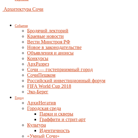
Архитектура Сочи
События
Бродячий лекторий
Краевые новости
Вести Минстроя РФ
Новое в законодательстве
Объявления и анонсы
Конкурсы
АрхРазрез
Сочи — гостеприимный город
СочиПешком
Российский инвестиционный форум
FIFA World Cup 2018
Эко-Берег
Город
АрхиНегатив
Городская среда
Парки и скверы
Граффити и стрит-арт
Культура
Идентичность
«Умный Сочи»