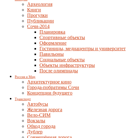
Археология
Книги
Прогулки
Публикации
Сочи-2014
Планировка
Спортивные объекты
Оформление
Гостиницы, медиацентры и университет
Павильоны
Социальные объекты
Объекты инфраструктуры
После олимпиады
Россия и Мир
Архитектурное кино
Города-побратимы Сочи
Концепции будущего
Транспорт
Автобусы
Железная дорога
Вело-СИМ
Вокзалы
Обход города
Дублер
Совмещённая дорога