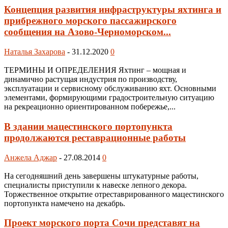
Концепция развития инфраструктуры яхтинга и
прибрежного морского пассажирского
сообщения на Азово-Черноморском...
Наталья Захарова
-
31.12.2020
0
ТЕРМИНЫ И ОПРЕДЕЛЕНИЯ Яхтинг – мощная и
динамично растущая индустрия по производству,
эксплуатации и сервисному обслуживанию яхт. Основными
элементами, формирующими градостроительную ситуацию
на рекреационно ориентированном побережье,...
В здании мацестинского портопункта
продолжаются реставрационные работы
Анжела Аджар
-
27.08.2014
0
На сегодняшний день завершены штукатурные работы,
специалисты приступили к навеске лепного декора.
Торжественное открытие отреставрированного мацестинского
портопункта намечено на декабрь.
Проект морского порта Сочи представят на