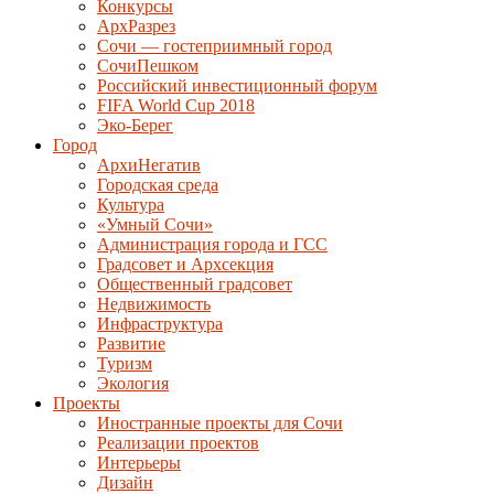
Конкурсы
АрхРазрез
Сочи — гостеприимный город
СочиПешком
Российский инвестиционный форум
FIFA World Cup 2018
Эко-Берег
Город
АрхиНегатив
Городская среда
Культура
«Умный Сочи»
Администрация города и ГСС
Градсовет и Архсекция
Общественный градсовет
Недвижимость
Инфраструктура
Развитие
Туризм
Экология
Проекты
Иностранные проекты для Сочи
Реализации проектов
Интерьеры
Дизайн