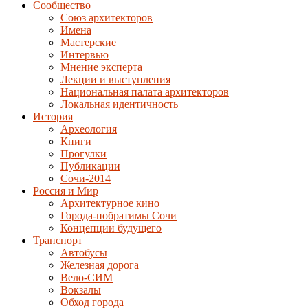
Сообщество
Союз архитекторов
Имена
Мастерские
Интервью
Мнение эксперта
Лекции и выступления
Национальная палата архитекторов
Локальная идентичность
История
Археология
Книги
Прогулки
Публикации
Сочи-2014
Россия и Мир
Архитектурное кино
Города-побратимы Сочи
Концепции будущего
Транспорт
Автобусы
Железная дорога
Вело-СИМ
Вокзалы
Обход города