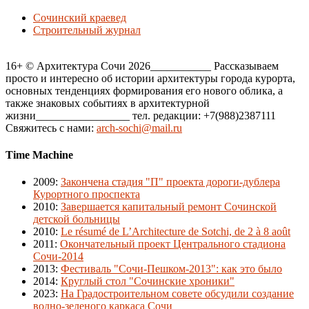
Сочинский краевед
Строительный журнал
16+ © Архитектура Сочи 2026___________ Рассказываем
просто и интересно об истории архитектуры города курорта,
основных тенденциях формирования его нового облика, а
также знаковых событиях в архитектурной
жизни_________________ тел. редакции: +7(988)2387111
Свяжитесь с нами:
arch-sochi@mail.ru
Time Machine
2009
:
Закончена стадия "П" проекта дороги-дублера
Курортного проспекта
2010
:
Завершается капитальный ремонт Сочинской
детской больницы
2010
:
Le résumé de L’Architecture de Sotchi, de 2 à 8 août
2011
:
Окончательный проект Центрального стадиона
Сочи-2014
2013
:
Фестиваль "Сочи-Пешком-2013": как это было
2014
:
Круглый стол "Сочинские хроники"
2023
:
На Градостроительном совете обсудили создание
водно-зеленого каркаса Сочи