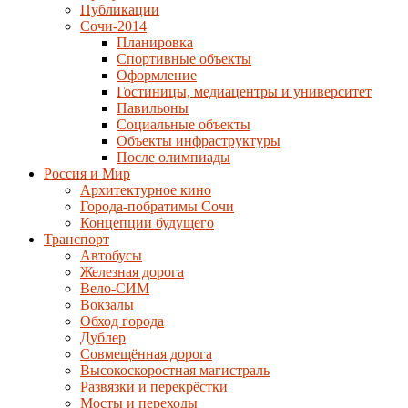
Публикации
Сочи-2014
Планировка
Спортивные объекты
Оформление
Гостиницы, медиацентры и университет
Павильоны
Социальные объекты
Объекты инфраструктуры
После олимпиады
Россия и Мир
Архитектурное кино
Города-побратимы Сочи
Концепции будущего
Транспорт
Автобусы
Железная дорога
Вело-СИМ
Вокзалы
Обход города
Дублер
Совмещённая дорога
Высокоскоростная магистраль
Развязки и перекрёстки
Мосты и переходы