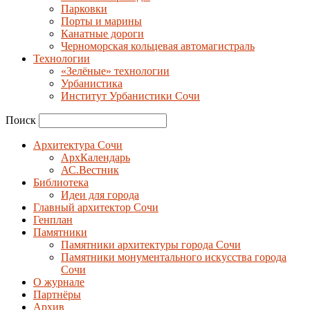
Парковки
Порты и марины
Канатные дороги
Черноморская кольцевая автомагистраль
Технологии
«Зелёные» технологии
Урбанистика
Институт Урбанистики Сочи
Поиск
Архитектура Сочи
АрхКалендарь
АС.Вестник
Библиотека
Идеи для города
Главный архитектор Сочи
Генплан
Памятники
Памятники архитектуры города Сочи
Памятники монументального искусства города
Сочи
О журнале
Партнёры
Архив