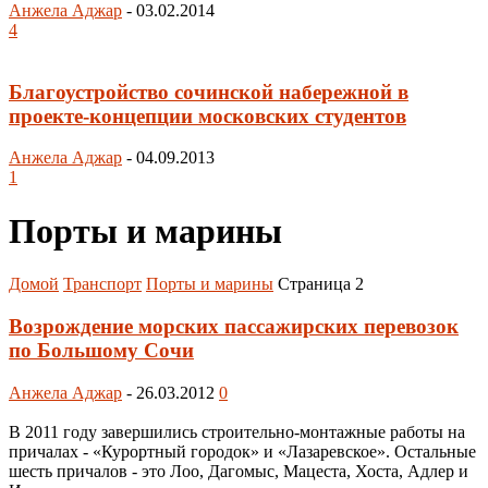
Анжела Аджар
-
03.02.2014
4
Благоустройство сочинской набережной в
проекте-концепции московских студентов
Анжела Аджар
-
04.09.2013
1
Порты и марины
Домой
Транспорт
Порты и марины
Страница 2
Возрождение морских пассажирских перевозок
по Большому Сочи
Анжела Аджар
-
26.03.2012
0
В 2011 году завершились строительно-монтажные работы на
причалах - «Курортный городок» и «Лазаревское». Остальные
шесть причалов - это Лоо, Дагомыс, Мацеста, Хоста, Адлер и