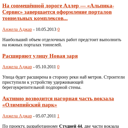
На совмещённой дороге Адлер — «Альпика-
Сервис» завершается оформление порталов
тоннельных комплексов...
Анжела Аджар
-
10.05.2013
0
Наибольший объем отделочных работ предстоит выполнить
на южных порталах тоннелей.
Расширяют улицу Новая заря
Анжела Аджар
-
05.10.2011
0
Улица будет расширена в сторону реки на8 метров. Строители
приступили к устройству удерживающей
берегоукрепительной подпорной стены.
Активно возводится нагорная часть вокзала
«Олимпийский парк»
Анжела Аджар
-
05.07.2011
1
По проекту, разработанному
Студией 44
, две части вокзала