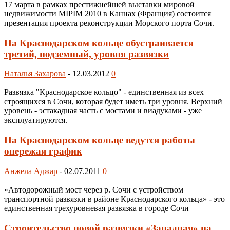
17 марта в рамках престижнейшей выставки мировой
недвижимости MIPIM 2010 в Каннах (Франция) состоится
презентация проекта реконструкции Морского порта Сочи.
На Краснодарском кольце обустраивается
третий, подземный, уровня развязки
Наталья Захарова
-
12.03.2012
0
Развязка "Краснодарское кольцо" - единственная из всех
строящихся в Сочи, которая будет иметь три уровня. Верхний
уровень - эстакадная часть с мостами и виадуками - уже
эксплуатируются.
На Краснодарском кольце ведутся работы
опережая график
Анжела Аджар
-
02.07.2011
0
«Автодорожный мост через р. Сочи с устройством
транспортной развязки в районе Краснодарского кольца» - это
единственная трехуровневая развязка в городе Сочи
Строительство новой развязки «Западная» на