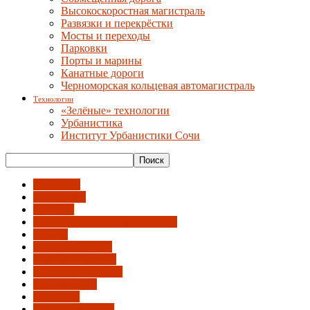
Высокоскоростная магистраль
Развязки и перекрёстки
Мосты и переходы
Парковки
Порты и марины
Канатные дороги
Черноморская кольцевая автомагистраль
Технологии
«Зелёные» технологии
Урбанистика
Институт Урбанистики Сочи
Автобусы
Вело-СИМ
Вокзалы
Высокоскоростная магистраль
Дублер
Железная дорога
Канатные дороги
Мосты и переходы
Обход города
Парковки
Порты и марины