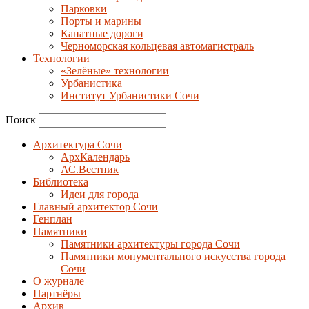
Парковки
Порты и марины
Канатные дороги
Черноморская кольцевая автомагистраль
Технологии
«Зелёные» технологии
Урбанистика
Институт Урбанистики Сочи
Поиск
Архитектура Сочи
АрхКалендарь
АС.Вестник
Библиотека
Идеи для города
Главный архитектор Сочи
Генплан
Памятники
Памятники архитектуры города Сочи
Памятники монументального искусства города
Сочи
О журнале
Партнёры
Архив