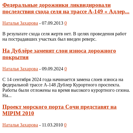
Федеральные дорожники ликвидировали
последствия схода селя на трассе А-149 « Адлер...
Наталья Захарова
-
07.09.2013
0
В результате схода селя жертв нет. В целях проведения работ
на пострадавших участках был введен реверс.
На Дублёре заменят слои износа дорожного
покрытия
Наталья Захарова
-
09.09.2024
0
С 14 сентября 2024 года начинается замена слоев износа на
федеральной трассе А-148 Дублер Курортного проспекта.
Работы были отложены на время высокого курортного сезона.
На...
Проект морского порта Сочи представят на
MIPIM 2010
Наталья Захарова
-
11.03.2010
0