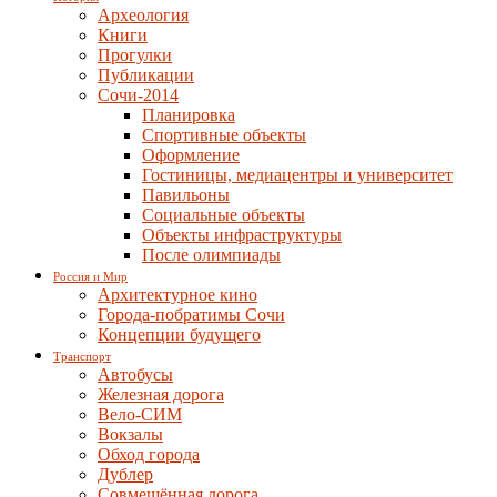
Археология
Книги
Прогулки
Публикации
Сочи-2014
Планировка
Спортивные объекты
Оформление
Гостиницы, медиацентры и университет
Павильоны
Социальные объекты
Объекты инфраструктуры
После олимпиады
Россия и Мир
Архитектурное кино
Города-побратимы Сочи
Концепции будущего
Транспорт
Автобусы
Железная дорога
Вело-СИМ
Вокзалы
Обход города
Дублер
Совмещённая дорога