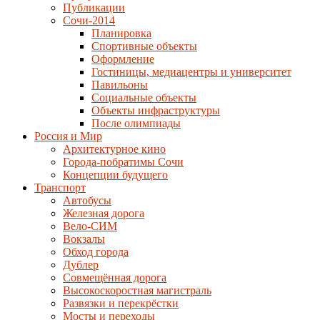
Публикации
Сочи-2014
Планировка
Спортивные объекты
Оформление
Гостиницы, медиацентры и университет
Павильоны
Социальные объекты
Объекты инфраструктуры
После олимпиады
Россия и Мир
Архитектурное кино
Города-побратимы Сочи
Концепции будущего
Транспорт
Автобусы
Железная дорога
Вело-СИМ
Вокзалы
Обход города
Дублер
Совмещённая дорога
Высокоскоростная магистраль
Развязки и перекрёстки
Мосты и переходы