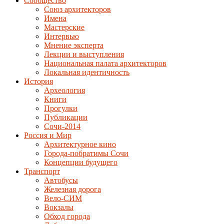
Сообщество
Союз архитекторов
Имена
Мастерские
Интервью
Мнение эксперта
Лекции и выступления
Национальная палата архитекторов
Локальная идентичность
История
Археология
Книги
Прогулки
Публикации
Сочи-2014
Россия и Мир
Архитектурное кино
Города-побратимы Сочи
Концепции будущего
Транспорт
Автобусы
Железная дорога
Вело-СИМ
Вокзалы
Обход города