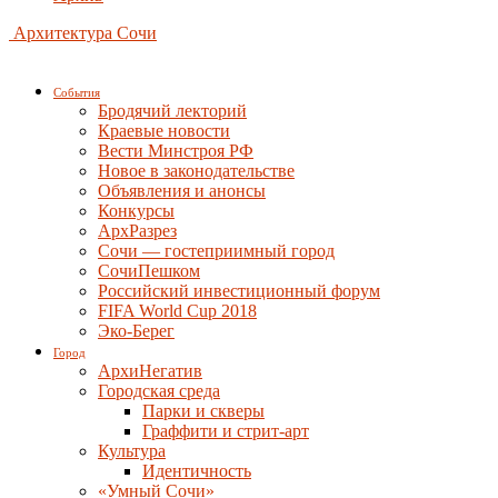
Архитектура Сочи
События
Бродячий лекторий
Краевые новости
Вести Минстроя РФ
Новое в законодательстве
Объявления и анонсы
Конкурсы
АрхРазрез
Сочи — гостеприимный город
СочиПешком
Российский инвестиционный форум
FIFA World Cup 2018
Эко-Берег
Город
АрхиНегатив
Городская среда
Парки и скверы
Граффити и стрит-арт
Культура
Идентичность
«Умный Сочи»