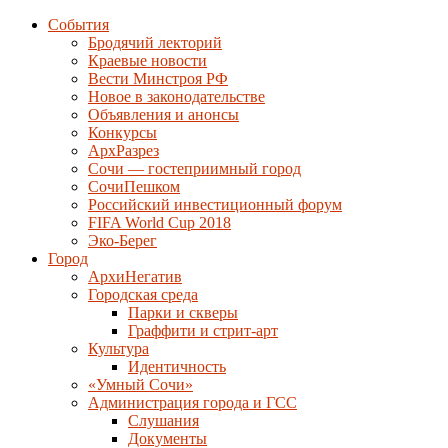
События
Бродячий лекторий
Краевые новости
Вести Минстроя РФ
Новое в законодательстве
Объявления и анонсы
Конкурсы
АрхРазрез
Сочи — гостеприимный город
СочиПешком
Российский инвестиционный форум
FIFA World Cup 2018
Эко-Берег
Город
АрхиНегатив
Городская среда
Парки и скверы
Граффити и стрит-арт
Культура
Идентичность
«Умный Сочи»
Администрация города и ГСС
Слушания
Документы