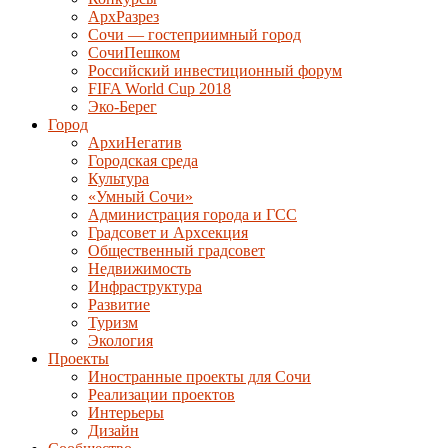
АрхРазрез
Сочи — гостеприимный город
СочиПешком
Российский инвестиционный форум
FIFA World Cup 2018
Эко-Берег
Город
АрхиНегатив
Городская среда
Культура
«Умный Сочи»
Администрация города и ГСС
Градсовет и Архсекция
Общественный градсовет
Недвижимость
Инфраструктура
Развитие
Туризм
Экология
Проекты
Иностранные проекты для Сочи
Реализации проектов
Интерьеры
Дизайн