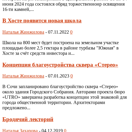
июня 2024 года состоялся обряд торжественнонр освящения
16-ти камней,...
В Хосте появится новая школа
Наталья Жинжилова
-
07.11.2022
0
Школа на 800 мест будет построена на земельном участке
площадью более 2,5 гектара в районе турбазы "Южная" в
Хосте за счёт средств инвестора и...
Концепция благоустройства сквера «Стерео»
Наталья Жинжилова
-
07.01.2023
0
В Сочи запланировано благоустройство сквера «Стерео»
около здания Городского Собрания. Авторами проекта бюро
«UTRO» завершена разработка концепции этой знаковой для
города общественной территории. Архитекторами
предложено...
Бродячий лекторий
Наталья Захарова
-
04.12.2019
0