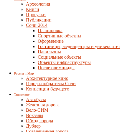
Археология
Книги
Прогулки
Публикации
Сочи-2014
Планировка
Спортивные объекты
Оформление
Гостиницы, медиацентры и университет
Павильоны
Социальные объекты
Объекты инфраструктуры
После олимпиады
Россия и Мир
Архитектурное кино
Города-побратимы Сочи
Концепции будущего
Транспорт
Автобусы
Железная дорога
Вело-СИМ
Вокзалы
Обход города
Дублер
Совмещённая дорога