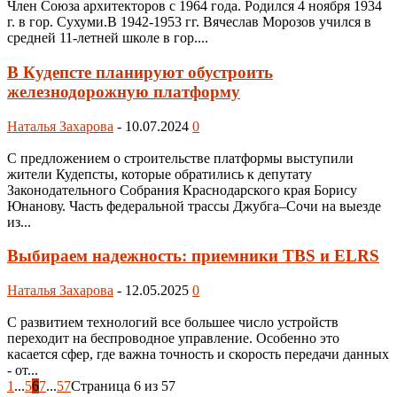
Член Союза архитекторов с 1964 года. Родился 4 ноября 1934
г. в гор. Сухуми.В 1942-1953 гг. Вячеслав Морозов учился в
средней 11-летней школе в гор....
В Кудепсте планируют обустроить
железнодорожную платформу
Наталья Захарова
-
10.07.2024
0
С предложением о строительстве платформы выступили
жители Кудепсты, которые обратились к депутату
Законодательного Собрания Краснодарского края Борису
Юнанову. Часть федеральной трассы Джубга–Сочи на выезде
из...
Выбираем надежность: приемники TBS и ELRS
Наталья Захарова
-
12.05.2025
0
С развитием технологий все большее число устройств
переходит на беспроводное управление. Особенно это
касается сфер, где важна точность и скорость передачи данных
- от...
1
...
5
6
7
...
57
Страница 6 из 57