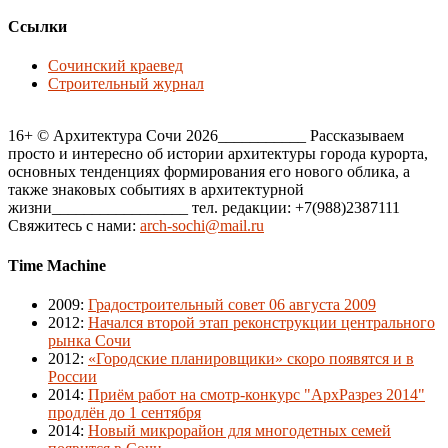
Ссылки
Сочинский краевед
Строительный журнал
16+ © Архитектура Сочи 2026___________ Рассказываем
просто и интересно об истории архитектуры города курорта,
основных тенденциях формирования его нового облика, а
также знаковых событиях в архитектурной
жизни_________________ тел. редакции: +7(988)2387111
Свяжитесь с нами:
arch-sochi@mail.ru
Time Machine
2009
:
Градостроительный совет 06 августа 2009
2012
:
Начался второй этап реконструкции центрального
рынка Сочи
2012
:
«Городские планировщики» скоро появятся и в
России
2014
:
Приём работ на смотр-конкурс "АрхРазрез 2014"
продлён до 1 сентября
2014
:
Новый микрорайон для многодетных семей