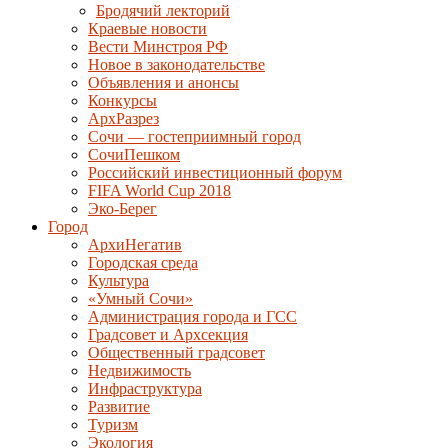
Бродячий лекторий
Краевые новости
Вести Минстроя РФ
Новое в законодательстве
Объявления и анонсы
Конкурсы
АрхРазрез
Сочи — гостеприимный город
СочиПешком
Российский инвестиционный форум
FIFA World Cup 2018
Эко-Берег
Город
АрхиНегатив
Городская среда
Культура
«Умный Сочи»
Администрация города и ГСС
Градсовет и Архсекция
Общественный градсовет
Недвижимость
Инфраструктура
Развитие
Туризм
Экология