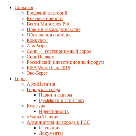
События
Бродячий лекторий
Краевые новости
Вести Минстроя РФ
Новое в законодательстве
Объявления и анонсы
Конкурсы
АрхРазрез
Сочи — гостеприимный город
СочиПешком
Российский инвестиционный форум
FIFA World Cup 2018
Эко-Берег
Город
АрхиНегатив
Городская среда
Парки и скверы
Граффити и стрит-арт
Культура
Идентичность
«Умный Сочи»
Администрация города и ГСС
Слушания
Документы