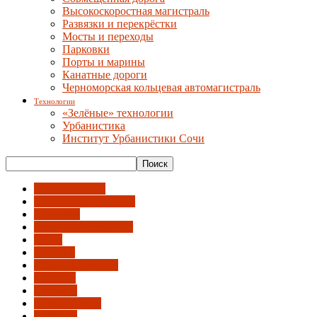
Высокоскоростная магистраль
Развязки и перекрёстки
Мосты и переходы
Парковки
Порты и марины
Канатные дороги
Черноморская кольцевая автомагистраль
Технологии
«Зелёные» технологии
Урбанистика
Институт Урбанистики Сочи
External Videos
FIFA World Cup 2018
In English
Вести Минстроя РФ
Город
История
Краевые новости
Новости
Проекты
Россия и Мир
События