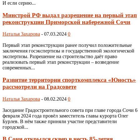
И если серию...
Минстрой РФ выдал разрешение на первый этап
реконструкции Приморской набережной Сочи
Наталья Захарова
-
07.03.2024
0
Первый этап реконструкции ранее получил положительные
заключения госэкспертизы и государственной экологической
экспертизы. Разрешение на строительство даёт право
реализовать первый этап реконструкции – возведение
современных...
Развитие территории спорткомплекса «Юность»
рассмотрели на Градсовете
Наталья Захарова
-
08.02.2024
0
Заседание Градостроительного совета при главе города Сочи 6
февраля 2024 года провёл заместитель главы курорта Олег
Бурлев. В нём также приняли участие представители
городской...
В Сочи открылся сквер в честь 85-летия