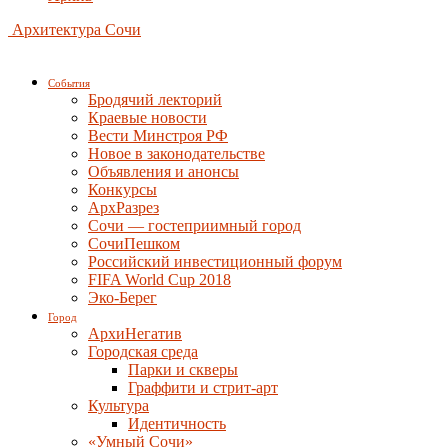
Архитектура Сочи
События
Бродячий лекторий
Краевые новости
Вести Минстроя РФ
Новое в законодательстве
Объявления и анонсы
Конкурсы
АрхРазрез
Сочи — гостеприимный город
СочиПешком
Российский инвестиционный форум
FIFA World Cup 2018
Эко-Берег
Город
АрхиНегатив
Городская среда
Парки и скверы
Граффити и стрит-арт
Культура
Идентичность
«Умный Сочи»