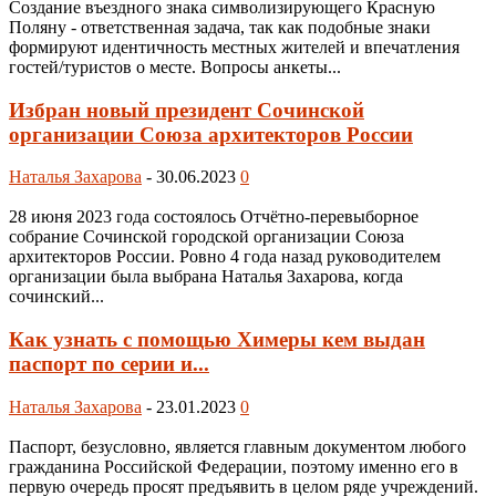
Создание въездного знака символизирующего Красную
Поляну - ответственная задача, так как подобные знаки
формируют идентичность местных жителей и впечатления
гостей/туристов о месте. Вопросы анкеты...
Избран новый президент Сочинской
организации Союза архитекторов России
Наталья Захарова
-
30.06.2023
0
28 июня 2023 года состоялось Отчётно-перевыборное
собрание Сочинской городской организации Союза
архитекторов России. Ровно 4 года назад руководителем
организации была выбрана Наталья Захарова, когда
сочинский...
Как узнать с помощью Химеры кем выдан
паспорт по серии и...
Наталья Захарова
-
23.01.2023
0
Паспорт, безусловно, является главным документом любого
гражданина Российской Федерации, поэтому именно его в
первую очередь просят предъявить в целом ряде учреждений.