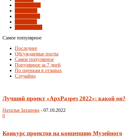
Сообщество
Сочи-2014
Технологии
Транспорт
Урбанистика
Самое популярное
Последнее
Обсуждаемые посты
Самое популярное
Популярное за 7 дней
По оценкам в отзывах
Случайно
Лучший проект «АрхРазрез 2022»: какой он?
Наталья Захарова
-
07.10.2022
0
Конкурс проектов на концепцию Музейного