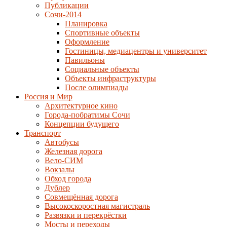
Публикации
Сочи-2014
Планировка
Спортивные объекты
Оформление
Гостиницы, медиацентры и университет
Павильоны
Социальные объекты
Объекты инфраструктуры
После олимпиады
Россия и Мир
Архитектурное кино
Города-побратимы Сочи
Концепции будущего
Транспорт
Автобусы
Железная дорога
Вело-СИМ
Вокзалы
Обход города
Дублер
Совмещённая дорога
Высокоскоростная магистраль
Развязки и перекрёстки
Мосты и переходы