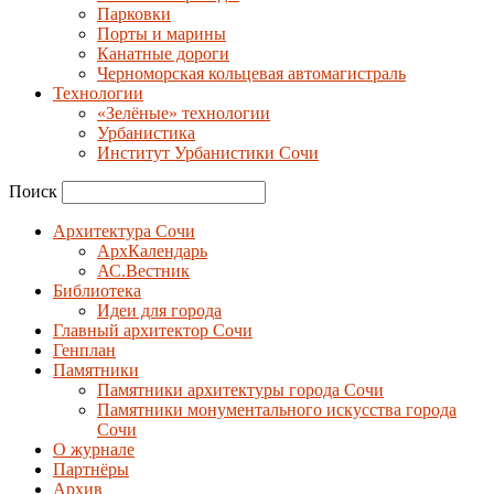
Парковки
Порты и марины
Канатные дороги
Черноморская кольцевая автомагистраль
Технологии
«Зелёные» технологии
Урбанистика
Институт Урбанистики Сочи
Поиск
Архитектура Сочи
АрхКалендарь
АС.Вестник
Библиотека
Идеи для города
Главный архитектор Сочи
Генплан
Памятники
Памятники архитектуры города Сочи
Памятники монументального искусства города
Сочи
О журнале
Партнёры
Архив