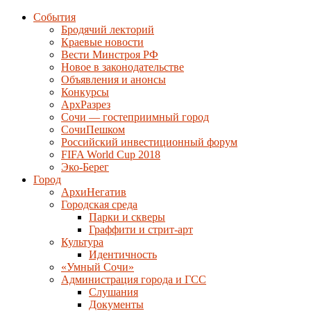
События
Бродячий лекторий
Краевые новости
Вести Минстроя РФ
Новое в законодательстве
Объявления и анонсы
Конкурсы
АрхРазрез
Сочи — гостеприимный город
СочиПешком
Российский инвестиционный форум
FIFA World Cup 2018
Эко-Берег
Город
АрхиНегатив
Городская среда
Парки и скверы
Граффити и стрит-арт
Культура
Идентичность
«Умный Сочи»
Администрация города и ГСС
Слушания
Документы