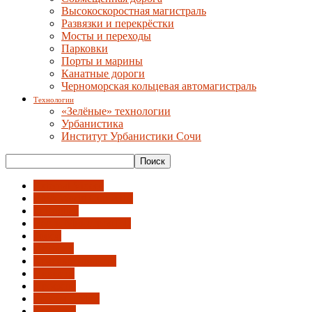
Высокоскоростная магистраль
Развязки и перекрёстки
Мосты и переходы
Парковки
Порты и марины
Канатные дороги
Черноморская кольцевая автомагистраль
Технологии
«Зелёные» технологии
Урбанистика
Институт Урбанистики Сочи
External Videos
FIFA World Cup 2018
In English
Вести Минстроя РФ
Город
История
Краевые новости
Новости
Проекты
Россия и Мир
События