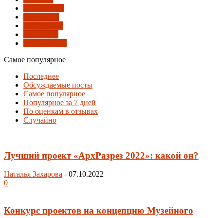
Сообщество
Сочи-2014
Технологии
Транспорт
Урбанистика
Самое популярное
Последнее
Обсуждаемые посты
Самое популярное
Популярное за 7 дней
По оценкам в отзывах
Случайно
Лучший проект «АрхРазрез 2022»: какой он?
Наталья Захарова
-
07.10.2022
0
Конкурс проектов на концепцию Музейного