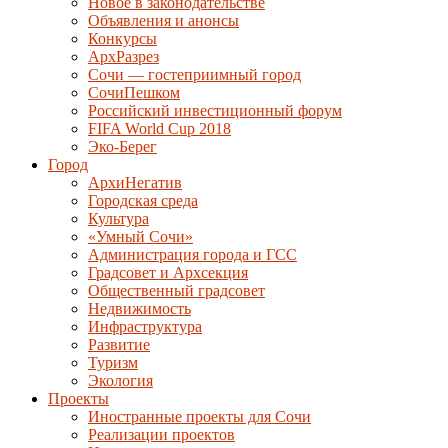
Новое в законодательстве
Объявления и анонсы
Конкурсы
АрхРазрез
Сочи — гостеприимный город
СочиПешком
Российский инвестиционный форум
FIFA World Cup 2018
Эко-Берег
Город
АрхиНегатив
Городская среда
Культура
«Умный Сочи»
Администрация города и ГСС
Градсовет и Архсекция
Общественный градсовет
Недвижимость
Инфраструктура
Развитие
Туризм
Экология
Проекты
Иностранные проекты для Сочи
Реализации проектов