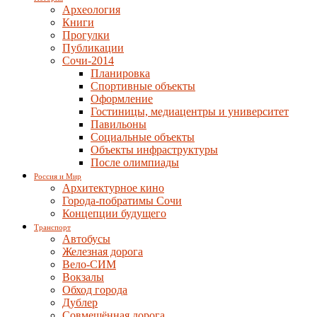
Археология
Книги
Прогулки
Публикации
Сочи-2014
Планировка
Спортивные объекты
Оформление
Гостиницы, медиацентры и университет
Павильоны
Социальные объекты
Объекты инфраструктуры
После олимпиады
Россия и Мир
Архитектурное кино
Города-побратимы Сочи
Концепции будущего
Транспорт
Автобусы
Железная дорога
Вело-СИМ
Вокзалы
Обход города
Дублер
Совмещённая дорога