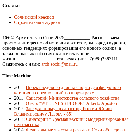
Ссылки
Сочинский краевед
Строительный журнал
16+ © Архитектура Сочи 2026___________ Рассказываем
просто и интересно об истории архитектуры города курорта,
основных тенденциях формирования его нового облика, а
также знаковых событиях в архитектурной
жизни_________________ тел. редакции: +7(988)2387111
Свяжитесь с нами:
arch-sochi@mail.ru
Time Machine
2011
:
Проект ледового дворца спорта для фигурного
катания и соревнований по шорт-треку
2011
:
Санаторий Министерства сельского хозяйства
2011
:
Отель “WELLNESS FLOOR” Alberto Apostoli
2012
:
Заслуженному архитектору России Юрию
Владимировичу Львову - 85!
2014
:
Санаторий "Красмашевский": модернизированная
неоклассика
2014
:
Федеральные трассы и развязки Сочи обследованы