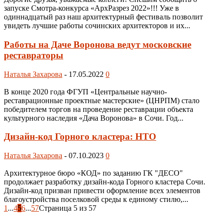
запуске Смотра-конкурса «АрхРазрез 2022»!!! Уже в
одиннадцатый раз наш архитектурный фестиваль позволит
увидеть лучшие работы сочинских архитекторов и их...
Работы на Даче Воронова ведут московские
реставраторы
Наталья Захарова
-
17.05.2022
0
В конце 2020 года ФГУП «Центральные научно-
реставрационные проектные мастерские» (ЦНРПМ) стало
победителем торгов на проведение реставрации объекта
культурного наследия «Дача Воронова» в Сочи. Год...
Дизайн-код Горного кластера: НТО
Наталья Захарова
-
07.10.2023
0
Архитектурное бюро «КОД» по заданию ГК "ДЕСО"
продолжает разработку дизайн-кода Горного кластера Сочи.
Дизайн-код призван привести оформление всех элементов
благоустройства поселковой среды к единому стилю,...
1
...
4
5
6
...
57
Страница 5 из 57