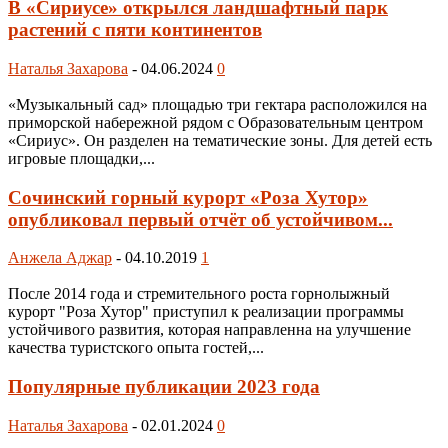
В «Сириусе» открылся ландшафтный парк
растений с пяти континентов
Наталья Захарова
-
04.06.2024
0
«Музыкальный сад» площадью три гектара расположился на
приморской набережной рядом с Образовательным центром
«Сириус». Он разделен на тематические зоны. Для детей есть
игровые площадки,...
Сочинский горный курорт «Роза Хутор»
опубликовал первый отчёт об устойчивом...
Анжела Аджар
-
04.10.2019
1
После 2014 года и стремительного роста горнолыжный
курорт "Роза Хутор" приступил к реализации программы
устойчивого развития, которая направленна на улучшение
качества туристского опыта гостей,...
Популярные публикации 2023 года
Наталья Захарова
-
02.01.2024
0