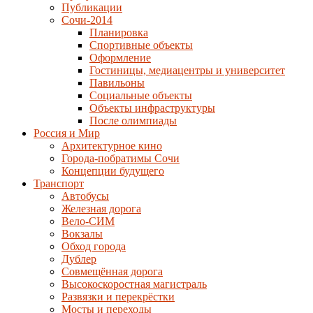
Публикации
Сочи-2014
Планировка
Спортивные объекты
Оформление
Гостиницы, медиацентры и университет
Павильоны
Социальные объекты
Объекты инфраструктуры
После олимпиады
Россия и Мир
Архитектурное кино
Города-побратимы Сочи
Концепции будущего
Транспорт
Автобусы
Железная дорога
Вело-СИМ
Вокзалы
Обход города
Дублер
Совмещённая дорога
Высокоскоростная магистраль
Развязки и перекрёстки
Мосты и переходы