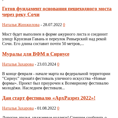
Готов фундамент основания пешеходного моста
через реку Сочи
Наталья Жинжилова
-
28.07.2022
0
Мост будет выполнен в форме ажурного листа и соединит
улицу Круизная Гавань и переулок Ривьерский над рекой
Сочи. Его длина составит почти 50 метров,...
Муралы для ВФМ в Сириусе
Наталья Захарова
-
23.03.2024
0
В конце февраля - начале марта на федеральной территории
"Сириус" прошёл фестиваль уличного искусства «Новые
формы». Проект был приурочен к Всемирному фестивалю
молодёжи. Наследием фестиваля...
Дан старт фестивалю «АрхРазрез 2022»!
Наталья Захарова
-
01.08.2022
0
Дорогие друзья, уважаемые коллеги! Спешим сообщить о