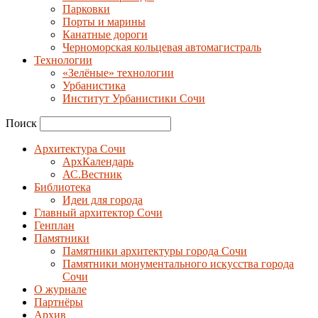
Парковки
Порты и марины
Канатные дороги
Черноморская кольцевая автомагистраль
Технологии
«Зелёные» технологии
Урбанистика
Институт Урбанистики Сочи
Поиск
Архитектура Сочи
АрхКалендарь
АС.Вестник
Библиотека
Идеи для города
Главный архитектор Сочи
Генплан
Памятники
Памятники архитектуры города Сочи
Памятники монументального искусства города
Сочи
О журнале
Партнёры
Архив