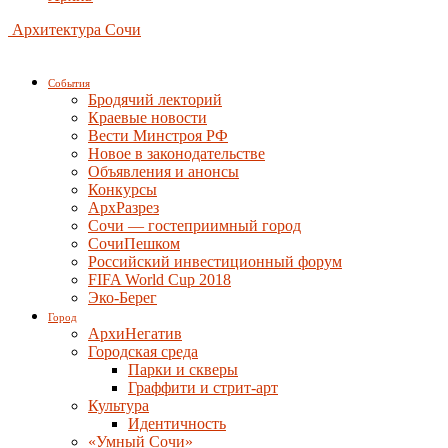
Архитектура Сочи
События
Бродячий лекторий
Краевые новости
Вести Минстроя РФ
Новое в законодательстве
Объявления и анонсы
Конкурсы
АрхРазрез
Сочи — гостеприимный город
СочиПешком
Российский инвестиционный форум
FIFA World Cup 2018
Эко-Берег
Город
АрхиНегатив
Городская среда
Парки и скверы
Граффити и стрит-арт
Культура
Идентичность
«Умный Сочи»