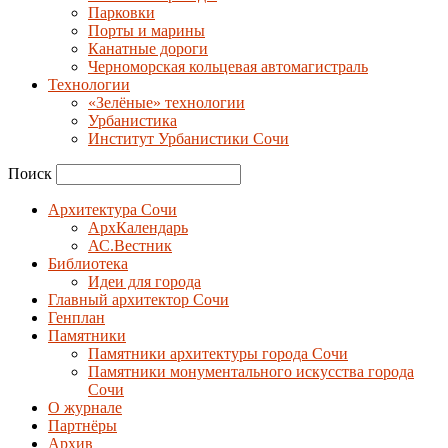
Парковки
Порты и марины
Канатные дороги
Черноморская кольцевая автомагистраль
Технологии
«Зелёные» технологии
Урбанистика
Институт Урбанистики Сочи
Поиск
Архитектура Сочи
АрхКалендарь
АС.Вестник
Библиотека
Идеи для города
Главный архитектор Сочи
Генплан
Памятники
Памятники архитектуры города Сочи
Памятники монументального искусства города
Сочи
О журнале
Партнёры
Архив