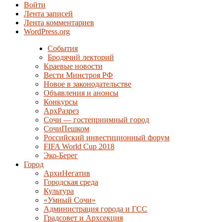
Войти
Лента записей
Лента комментариев
WordPress.org
События
Бродячий лекторий
Краевые новости
Вести Минстроя РФ
Новое в законодательстве
Объявления и анонсы
Конкурсы
АрхРазрез
Сочи — гостеприимный город
СочиПешком
Российский инвестиционный форум
FIFA World Cup 2018
Эко-Берег
Город
АрхиНегатив
Городская среда
Культура
«Умный Сочи»
Администрация города и ГСС
Градсовет и Архсекция