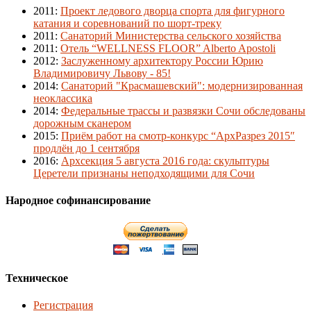
2011
:
Проект ледового дворца спорта для фигурного
катания и соревнований по шорт-треку
2011
:
Санаторий Министерства сельского хозяйства
2011
:
Отель “WELLNESS FLOOR” Alberto Apostoli
2012
:
Заслуженному архитектору России Юрию
Владимировичу Львову - 85!
2014
:
Санаторий "Красмашевский": модернизированная
неоклассика
2014
:
Федеральные трассы и развязки Сочи обследованы
дорожным сканером
2015
:
Приём работ на смотр-конкурс “АрхРазрез 2015″
продлён до 1 сентября
2016
:
Архсекция 5 августа 2016 года: скульптуры
Церетели признаны неподходящими для Сочи
Народное софинансирование
Техническое
Регистрация