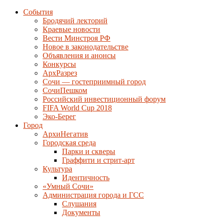
События
Бродячий лекторий
Краевые новости
Вести Минстроя РФ
Новое в законодательстве
Объявления и анонсы
Конкурсы
АрхРазрез
Сочи — гостеприимный город
СочиПешком
Российский инвестиционный форум
FIFA World Cup 2018
Эко-Берег
Город
АрхиНегатив
Городская среда
Парки и скверы
Граффити и стрит-арт
Культура
Идентичность
«Умный Сочи»
Администрация города и ГСС
Слушания
Документы