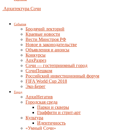
Архитектура Сочи
События
Бродячий лекторий
Краевые новости
Вести Минстроя РФ
Новое в законодательстве
Объявления и анонсы
Конкурсы
АрхРазрез
Сочи — гостеприимный город
СочиПешком
Российский инвестиционный форум
FIFA World Cup 2018
Эко-Берег
Город
АрхиНегатив
Городская среда
Парки и скверы
Граффити и стрит-арт
Культура
Идентичность
«Умный Сочи»