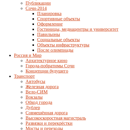
Публикации
Сочи-2014
Планировка
Спортивные объекты
Оформление
Гостиницы, медиацентры и университет
Павильоны
Социальные объекты
Объекты инфраструктуры
После олимпиады
Россия и Мир
Архитектурное кино
Города-побратимы Сочи
Концепции будущего
Транспорт
Автобусы
Железная дорога
Вело-СИМ
Вокзалы
Обход города
Дублер
Совмещённая дорога
Высокоскоростная магистраль
Развязки и перекрёстки
Мосты и переходы