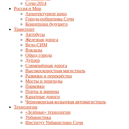
Сочи-2014
Россия и Мир
Архитектурное кино
Города-побратимы Сочи
Концепции будущего
Транспорт
Автобусы
Железная дорога
Вело-СИМ
Вокзалы
Обход города
Дублер
Совмещённая дорога
Высокоскоростная магистраль
Развязки и перекрёстки
Мосты и переходы
Парковки
Порты и марины
Канатные дороги
Черноморская кольцевая автомагистраль
Технологии
«Зелёные» технологии
Урбанистика
Институт Урбанистики Сочи