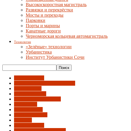
Высокоскоростная магистраль
Развязки и перекрёстки
Мосты и переходы
Парковки
Порты и марины
Канатные дороги
Черноморская кольцевая автомагистраль
Технологии
«Зелёные» технологии
Урбанистика
Институт Урбанистики Сочи
"Умный Сочи"
Администрация города и ГСС
АрхиНегатив
Городская среда
Градсовет и Архсекция
Документы
Идентичность
Инфраструктура
Культура
Недвижимость
Общественный градсовет