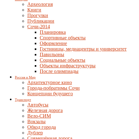
Археология
Книги
Прогулки
Публикации
Сочи-2014
Планировка
Спортивные объекты
Оформление
Гостиницы, медиацентры и университет
Павильоны
Социальные объекты
Объекты инфраструктуры
После олимпиады
Россия и Мир
Архитектурное кино
Города-побратимы Сочи
Концепции будущего
Транспорт
Автобусы
Железная дорога
Вело-СИМ
Вокзалы
Обход города
Дублер
Совмещённая дорога